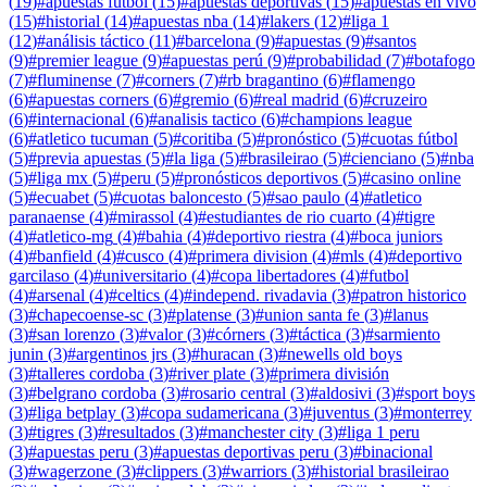
(
19
)
#
apuestas futbol
(
15
)
#
apuestas deportivas
(
15
)
#
apuestas en vivo
(
15
)
#
historial
(
14
)
#
apuestas nba
(
14
)
#
lakers
(
12
)
#
liga 1
(
12
)
#
análisis táctico
(
11
)
#
barcelona
(
9
)
#
apuestas
(
9
)
#
santos
(
9
)
#
premier league
(
9
)
#
apuestas perú
(
9
)
#
probabilidad
(
7
)
#
botafogo
(
7
)
#
fluminense
(
7
)
#
corners
(
7
)
#
rb bragantino
(
6
)
#
flamengo
(
6
)
#
apuestas corners
(
6
)
#
gremio
(
6
)
#
real madrid
(
6
)
#
cruzeiro
(
6
)
#
internacional
(
6
)
#
analisis tactico
(
6
)
#
champions league
(
6
)
#
atletico tucuman
(
5
)
#
coritiba
(
5
)
#
pronóstico
(
5
)
#
cuotas fútbol
(
5
)
#
previa apuestas
(
5
)
#
la liga
(
5
)
#
brasileirao
(
5
)
#
cienciano
(
5
)
#
nba
(
5
)
#
liga mx
(
5
)
#
peru
(
5
)
#
pronósticos deportivos
(
5
)
#
casino online
(
5
)
#
ecuabet
(
5
)
#
cuotas baloncesto
(
5
)
#
sao paulo
(
4
)
#
atletico
paranaense
(
4
)
#
mirassol
(
4
)
#
estudiantes de rio cuarto
(
4
)
#
tigre
(
4
)
#
atletico-mg
(
4
)
#
bahia
(
4
)
#
deportivo riestra
(
4
)
#
boca juniors
(
4
)
#
banfield
(
4
)
#
cusco
(
4
)
#
primera division
(
4
)
#
mls
(
4
)
#
deportivo
garcilaso
(
4
)
#
universitario
(
4
)
#
copa libertadores
(
4
)
#
futbol
(
4
)
#
arsenal
(
4
)
#
celtics
(
4
)
#
independ. rivadavia
(
3
)
#
patron historico
(
3
)
#
chapecoense-sc
(
3
)
#
platense
(
3
)
#
union santa fe
(
3
)
#
lanus
(
3
)
#
san lorenzo
(
3
)
#
valor
(
3
)
#
córners
(
3
)
#
táctica
(
3
)
#
sarmiento
junin
(
3
)
#
argentinos jrs
(
3
)
#
huracan
(
3
)
#
newells old boys
(
3
)
#
talleres cordoba
(
3
)
#
river plate
(
3
)
#
primera división
(
3
)
#
belgrano cordoba
(
3
)
#
rosario central
(
3
)
#
aldosivi
(
3
)
#
sport boys
(
3
)
#
liga betplay
(
3
)
#
copa sudamericana
(
3
)
#
juventus
(
3
)
#
monterrey
(
3
)
#
tigres
(
3
)
#
resultados
(
3
)
#
manchester city
(
3
)
#
liga 1 peru
(
3
)
#
apuestas peru
(
3
)
#
apuestas deportivas peru
(
3
)
#
binacional
(
3
)
#
wagerzone
(
3
)
#
clippers
(
3
)
#
warriors
(
3
)
#
historial brasileirao