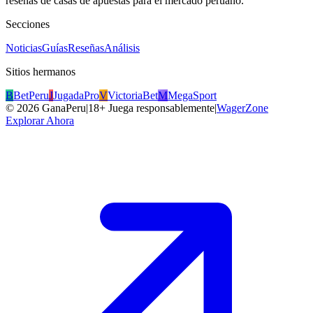
reseñas de casas de apuestas para el mercado peruano.
Secciones
Noticias
Guías
Reseñas
Análisis
Sitios hermanos
B
BetPeru
J
JugadaPro
V
VictoriaBet
M
MegaSport
©
2026
GanaPeru
|
18+ Juega responsablemente
|
WagerZone
Explorar Ahora