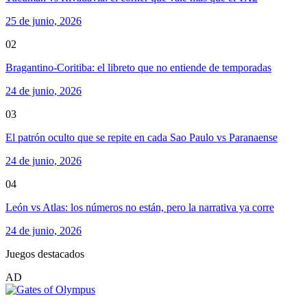
25 de junio, 2026
02
Bragantino-Coritiba: el libreto que no entiende de temporadas
24 de junio, 2026
03
El patrón oculto que se repite en cada Sao Paulo vs Paranaense
24 de junio, 2026
04
León vs Atlas: los números no están, pero la narrativa ya corre
24 de junio, 2026
Juegos destacados
AD