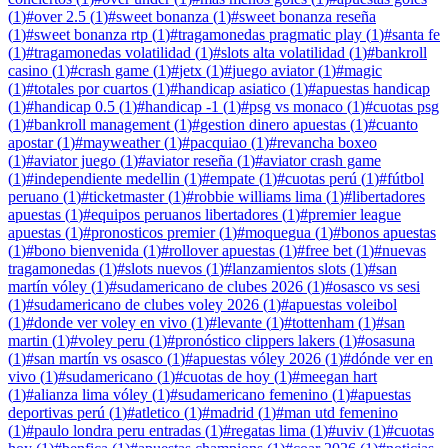
(
1
)
#
over 2.5
(
1
)
#
sweet bonanza
(
1
)
#
sweet bonanza reseña
(
1
)
#
sweet bonanza rtp
(
1
)
#
tragamonedas pragmatic play
(
1
)
#
santa fe
(
1
)
#
tragamonedas volatilidad
(
1
)
#
slots alta volatilidad
(
1
)
#
bankroll
casino
(
1
)
#
crash game
(
1
)
#
jetx
(
1
)
#
juego aviator
(
1
)
#
magic
(
1
)
#
totales por cuartos
(
1
)
#
handicap asiatico
(
1
)
#
apuestas handicap
(
1
)
#
handicap 0.5
(
1
)
#
handicap -1
(
1
)
#
psg vs monaco
(
1
)
#
cuotas psg
(
1
)
#
bankroll management
(
1
)
#
gestion dinero apuestas
(
1
)
#
cuanto
apostar
(
1
)
#
mayweather
(
1
)
#
pacquiao
(
1
)
#
revancha boxeo
(
1
)
#
aviator juego
(
1
)
#
aviator reseña
(
1
)
#
aviator crash game
(
1
)
#
independiente medellin
(
1
)
#
empate
(
1
)
#
cuotas perú
(
1
)
#
fútbol
peruano
(
1
)
#
ticketmaster
(
1
)
#
robbie williams lima
(
1
)
#
libertadores
apuestas
(
1
)
#
equipos peruanos libertadores
(
1
)
#
premier league
apuestas
(
1
)
#
pronosticos premier
(
1
)
#
moquegua
(
1
)
#
bonos apuestas
(
1
)
#
bono bienvenida
(
1
)
#
rollover apuestas
(
1
)
#
free bet
(
1
)
#
nuevas
tragamonedas
(
1
)
#
slots nuevos
(
1
)
#
lanzamientos slots
(
1
)
#
san
martín vóley
(
1
)
#
sudamericano de clubes 2026
(
1
)
#
osasco vs sesi
(
1
)
#
sudamericano de clubes voley 2026
(
1
)
#
apuestas voleibol
(
1
)
#
donde ver voley en vivo
(
1
)
#
levante
(
1
)
#
tottenham
(
1
)
#
san
martin
(
1
)
#
voley peru
(
1
)
#
pronóstico clippers lakers
(
1
)
#
osasuna
(
1
)
#
san martín vs osasco
(
1
)
#
apuestas vóley 2026
(
1
)
#
dónde ver en
vivo
(
1
)
#
sudamericano
(
1
)
#
cuotas de hoy
(
1
)
#
meegan hart
(
1
)
#
alianza lima vóley
(
1
)
#
sudamericano femenino
(
1
)
#
apuestas
deportivas perú
(
1
)
#
atletico
(
1
)
#
madrid
(
1
)
#
man utd femenino
(
1
)
#
paulo londra peru entradas
(
1
)
#
regatas lima
(
1
)
#
uviv
(
1
)
#
cuotas