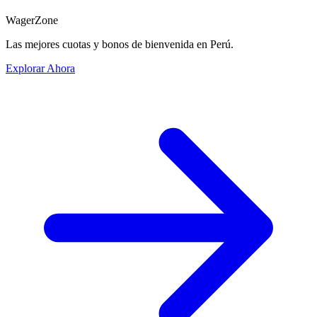
WagerZone
Las mejores cuotas y bonos de bienvenida en Perú.
Explorar Ahora