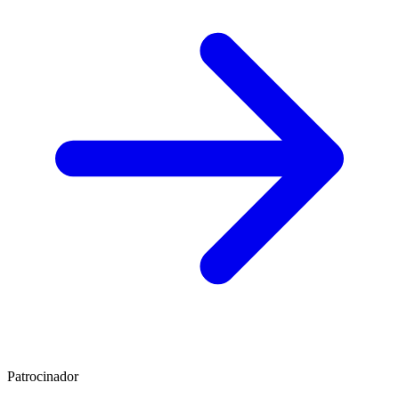
Patrocinador