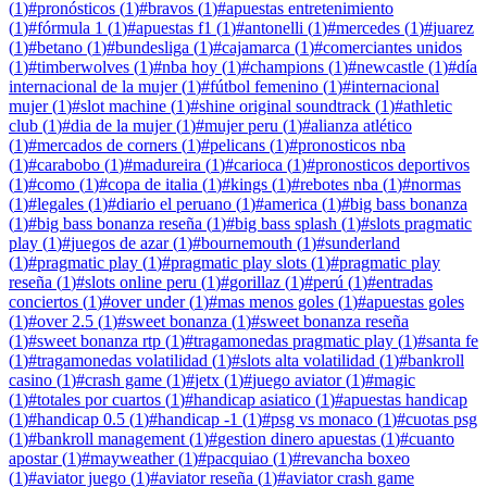
(
1
)
#
pronósticos
(
1
)
#
bravos
(
1
)
#
apuestas entretenimiento
(
1
)
#
fórmula 1
(
1
)
#
apuestas f1
(
1
)
#
antonelli
(
1
)
#
mercedes
(
1
)
#
juarez
(
1
)
#
betano
(
1
)
#
bundesliga
(
1
)
#
cajamarca
(
1
)
#
comerciantes unidos
(
1
)
#
timberwolves
(
1
)
#
nba hoy
(
1
)
#
champions
(
1
)
#
newcastle
(
1
)
#
día
internacional de la mujer
(
1
)
#
fútbol femenino
(
1
)
#
internacional
mujer
(
1
)
#
slot machine
(
1
)
#
shine original soundtrack
(
1
)
#
athletic
club
(
1
)
#
dia de la mujer
(
1
)
#
mujer peru
(
1
)
#
alianza atlético
(
1
)
#
mercados de corners
(
1
)
#
pelicans
(
1
)
#
pronosticos nba
(
1
)
#
carabobo
(
1
)
#
madureira
(
1
)
#
carioca
(
1
)
#
pronosticos deportivos
(
1
)
#
como
(
1
)
#
copa de italia
(
1
)
#
kings
(
1
)
#
rebotes nba
(
1
)
#
normas
(
1
)
#
legales
(
1
)
#
diario el peruano
(
1
)
#
america
(
1
)
#
big bass bonanza
(
1
)
#
big bass bonanza reseña
(
1
)
#
big bass splash
(
1
)
#
slots pragmatic
play
(
1
)
#
juegos de azar
(
1
)
#
bournemouth
(
1
)
#
sunderland
(
1
)
#
pragmatic play
(
1
)
#
pragmatic play slots
(
1
)
#
pragmatic play
reseña
(
1
)
#
slots online peru
(
1
)
#
gorillaz
(
1
)
#
perú
(
1
)
#
entradas
conciertos
(
1
)
#
over under
(
1
)
#
mas menos goles
(
1
)
#
apuestas goles
(
1
)
#
over 2.5
(
1
)
#
sweet bonanza
(
1
)
#
sweet bonanza reseña
(
1
)
#
sweet bonanza rtp
(
1
)
#
tragamonedas pragmatic play
(
1
)
#
santa fe
(
1
)
#
tragamonedas volatilidad
(
1
)
#
slots alta volatilidad
(
1
)
#
bankroll
casino
(
1
)
#
crash game
(
1
)
#
jetx
(
1
)
#
juego aviator
(
1
)
#
magic
(
1
)
#
totales por cuartos
(
1
)
#
handicap asiatico
(
1
)
#
apuestas handicap
(
1
)
#
handicap 0.5
(
1
)
#
handicap -1
(
1
)
#
psg vs monaco
(
1
)
#
cuotas psg
(
1
)
#
bankroll management
(
1
)
#
gestion dinero apuestas
(
1
)
#
cuanto
apostar
(
1
)
#
mayweather
(
1
)
#
pacquiao
(
1
)
#
revancha boxeo
(
1
)
#
aviator juego
(
1
)
#
aviator reseña
(
1
)
#
aviator crash game