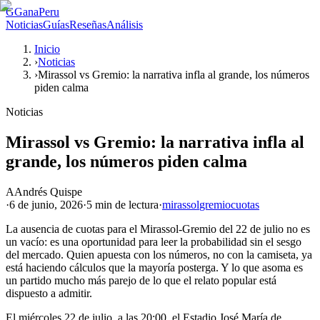
G
GanaPeru
Noticias
Guías
Reseñas
Análisis
Inicio
›
Noticias
›
Mirassol vs Gremio: la narrativa infla al grande, los números
piden calma
Noticias
Mirassol vs Gremio: la narrativa infla al
grande, los números piden calma
A
Andrés Quispe
·
6 de junio, 2026
·
5 min
de lectura
·
mirassol
gremio
cuotas
La ausencia de cuotas para el Mirassol-Gremio del 22 de julio no es
un vacío: es una oportunidad para leer la probabilidad sin el sesgo
del mercado. Quien apuesta con los números, no con la camiseta, ya
está haciendo cálculos que la mayoría posterga. Y lo que asoma es
un partido mucho más parejo de lo que el relato popular está
dispuesto a admitir.
El miércoles 22 de julio, a las 20:00, el Estadio José María de