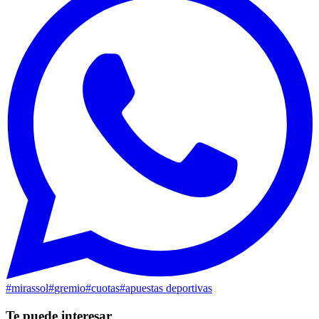
#
mirassol
#
gremio
#
cuotas
#
apuestas deportivas
Te puede interesar