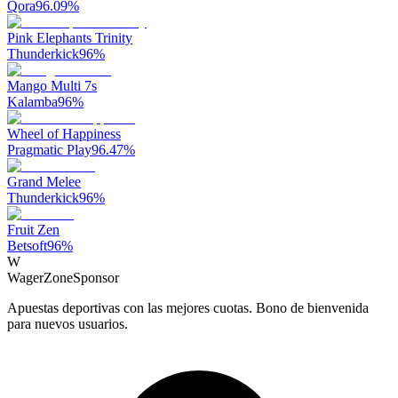
Qora
96.09
%
Pink Elephants Trinity
Thunderkick
96
%
Mango Multi 7s
Kalamba
96
%
Wheel of Happiness
Pragmatic Play
96.47
%
Grand Melee
Thunderkick
96
%
Fruit Zen
Betsoft
96
%
W
WagerZone
Sponsor
Apuestas deportivas con las mejores cuotas. Bono de bienvenida
para nuevos usuarios.