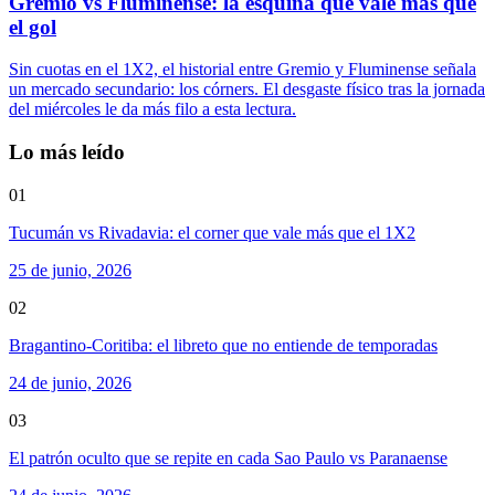
Gremio vs Fluminense: la esquina que vale más que
el gol
Sin cuotas en el 1X2, el historial entre Gremio y Fluminense señala
un mercado secundario: los córners. El desgaste físico tras la jornada
del miércoles le da más filo a esta lectura.
Lo más leído
01
Tucumán vs Rivadavia: el corner que vale más que el 1X2
25 de junio, 2026
02
Bragantino-Coritiba: el libreto que no entiende de temporadas
24 de junio, 2026
03
El patrón oculto que se repite en cada Sao Paulo vs Paranaense