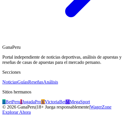
GanaPeru
Portal independiente de noticias deportivas, análisis de apuestas y
reseñas de casas de apuestas para el mercado peruano.
Secciones
Noticias
Guías
Reseñas
Análisis
Sitios hermanos
B
BetPeru
J
JugadaPro
V
VictoriaBet
M
MegaSport
©
2026
GanaPeru
|
18+ Juega responsablemente
|
WagerZone
Explorar Ahora