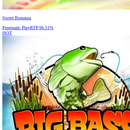
Sweet Bonanza
Pragmatic Play
RTP
96.51
%
HOT