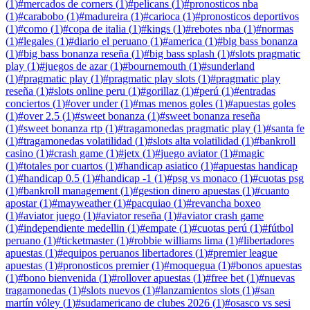
(
1
)
#
mercados de corners
(
1
)
#
pelicans
(
1
)
#
pronosticos nba
(
1
)
#
carabobo
(
1
)
#
madureira
(
1
)
#
carioca
(
1
)
#
pronosticos deportivos
(
1
)
#
como
(
1
)
#
copa de italia
(
1
)
#
kings
(
1
)
#
rebotes nba
(
1
)
#
normas
(
1
)
#
legales
(
1
)
#
diario el peruano
(
1
)
#
america
(
1
)
#
big bass bonanza
(
1
)
#
big bass bonanza reseña
(
1
)
#
big bass splash
(
1
)
#
slots pragmatic
play
(
1
)
#
juegos de azar
(
1
)
#
bournemouth
(
1
)
#
sunderland
(
1
)
#
pragmatic play
(
1
)
#
pragmatic play slots
(
1
)
#
pragmatic play
reseña
(
1
)
#
slots online peru
(
1
)
#
gorillaz
(
1
)
#
perú
(
1
)
#
entradas
conciertos
(
1
)
#
over under
(
1
)
#
mas menos goles
(
1
)
#
apuestas goles
(
1
)
#
over 2.5
(
1
)
#
sweet bonanza
(
1
)
#
sweet bonanza reseña
(
1
)
#
sweet bonanza rtp
(
1
)
#
tragamonedas pragmatic play
(
1
)
#
santa fe
(
1
)
#
tragamonedas volatilidad
(
1
)
#
slots alta volatilidad
(
1
)
#
bankroll
casino
(
1
)
#
crash game
(
1
)
#
jetx
(
1
)
#
juego aviator
(
1
)
#
magic
(
1
)
#
totales por cuartos
(
1
)
#
handicap asiatico
(
1
)
#
apuestas handicap
(
1
)
#
handicap 0.5
(
1
)
#
handicap -1
(
1
)
#
psg vs monaco
(
1
)
#
cuotas psg
(
1
)
#
bankroll management
(
1
)
#
gestion dinero apuestas
(
1
)
#
cuanto
apostar
(
1
)
#
mayweather
(
1
)
#
pacquiao
(
1
)
#
revancha boxeo
(
1
)
#
aviator juego
(
1
)
#
aviator reseña
(
1
)
#
aviator crash game
(
1
)
#
independiente medellin
(
1
)
#
empate
(
1
)
#
cuotas perú
(
1
)
#
fútbol
peruano
(
1
)
#
ticketmaster
(
1
)
#
robbie williams lima
(
1
)
#
libertadores
apuestas
(
1
)
#
equipos peruanos libertadores
(
1
)
#
premier league
apuestas
(
1
)
#
pronosticos premier
(
1
)
#
moquegua
(
1
)
#
bonos apuestas
(
1
)
#
bono bienvenida
(
1
)
#
rollover apuestas
(
1
)
#
free bet
(
1
)
#
nuevas
tragamonedas
(
1
)
#
slots nuevos
(
1
)
#
lanzamientos slots
(
1
)
#
san
martín vóley
(
1
)
#
sudamericano de clubes 2026
(
1
)
#
osasco vs sesi