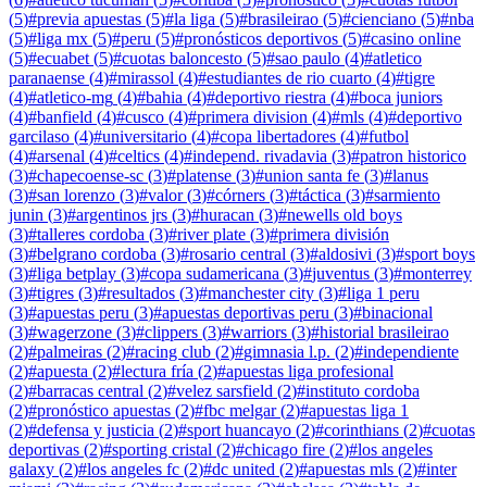
(
5
)
#
previa apuestas
(
5
)
#
la liga
(
5
)
#
brasileirao
(
5
)
#
cienciano
(
5
)
#
nba
(
5
)
#
liga mx
(
5
)
#
peru
(
5
)
#
pronósticos deportivos
(
5
)
#
casino online
(
5
)
#
ecuabet
(
5
)
#
cuotas baloncesto
(
5
)
#
sao paulo
(
4
)
#
atletico
paranaense
(
4
)
#
mirassol
(
4
)
#
estudiantes de rio cuarto
(
4
)
#
tigre
(
4
)
#
atletico-mg
(
4
)
#
bahia
(
4
)
#
deportivo riestra
(
4
)
#
boca juniors
(
4
)
#
banfield
(
4
)
#
cusco
(
4
)
#
primera division
(
4
)
#
mls
(
4
)
#
deportivo
garcilaso
(
4
)
#
universitario
(
4
)
#
copa libertadores
(
4
)
#
futbol
(
4
)
#
arsenal
(
4
)
#
celtics
(
4
)
#
independ. rivadavia
(
3
)
#
patron historico
(
3
)
#
chapecoense-sc
(
3
)
#
platense
(
3
)
#
union santa fe
(
3
)
#
lanus
(
3
)
#
san lorenzo
(
3
)
#
valor
(
3
)
#
córners
(
3
)
#
táctica
(
3
)
#
sarmiento
junin
(
3
)
#
argentinos jrs
(
3
)
#
huracan
(
3
)
#
newells old boys
(
3
)
#
talleres cordoba
(
3
)
#
river plate
(
3
)
#
primera división
(
3
)
#
belgrano cordoba
(
3
)
#
rosario central
(
3
)
#
aldosivi
(
3
)
#
sport boys
(
3
)
#
liga betplay
(
3
)
#
copa sudamericana
(
3
)
#
juventus
(
3
)
#
monterrey
(
3
)
#
tigres
(
3
)
#
resultados
(
3
)
#
manchester city
(
3
)
#
liga 1 peru
(
3
)
#
apuestas peru
(
3
)
#
apuestas deportivas peru
(
3
)
#
binacional
(
3
)
#
wagerzone
(
3
)
#
clippers
(
3
)
#
warriors
(
3
)
#
historial brasileirao
(
2
)
#
palmeiras
(
2
)
#
racing club
(
2
)
#
gimnasia l.p.
(
2
)
#
independiente
(
2
)
#
apuesta
(
2
)
#
lectura fría
(
2
)
#
apuestas liga profesional
(
2
)
#
barracas central
(
2
)
#
velez sarsfield
(
2
)
#
instituto cordoba
(
2
)
#
pronóstico apuestas
(
2
)
#
fbc melgar
(
2
)
#
apuestas liga 1
(
2
)
#
defensa y justicia
(
2
)
#
sport huancayo
(
2
)
#
corinthians
(
2
)
#
cuotas
deportivas
(
2
)
#
sporting cristal
(
2
)
#
chicago fire
(
2
)
#
los angeles
galaxy
(
2
)
#
los angeles fc
(
2
)
#
dc united
(
2
)
#
apuestas mls
(
2
)
#
inter