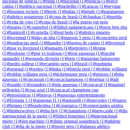
nacional de justicia
(
1
)
#
junta
(
1
)
#
nacional
(
1
)
#
justicia
(
1
)
#
once
caldas
(
1
)
#
atlético nacional
(
1
)
#
medellin
(
1
)
#
caracas
(
1
)
#
neymar
(
1
)
#
houston rockets
(
1
)
#
leeds
(
1
)
#
milan
(
1
)
#
getafe
(
1
)
#
paranaense
(
1
)
#
atletico goianiense
(
1
)
#
copa de brasil
(
1
)
#
chankas
(
1
)
#
puebla
(
1
)
#
celta de vigo
(
1
)
#
copa do brasil
(
1
)
#
la granja vip peru
(
1
)
#
granja
(
1
)
#
conmebol
(
1
)
#
fútbol sudamericano
(
1
)
#
prop bets nba
(
1
)
#
bankroll
(
1
)
#
cornella
(
1
)
#
real betis
(
1
)
#
atletico mineiro
(
1
)
#
juventud
(
1
)
#
play-in nba
(
1
)
#
maroon 5 peru
(
1
)
#
conciertos perú
(
1
)
#
tendencias perú
(
1
)
#
thunder
(
1
)
#
juegos de casino
(
1
)
#
liverpool
(
1
)
#
psg vs liverpool
(
1
)
#
jaguares
(
1
)
#
petrolero
(
1
)
#
roma
(
1
)
#
toulouse
(
1
)
#
psg vs toulouse
(
1
)
#
real zaragoza
(
1
)
#
racing
santander
(
1
)
#
segunda división
(
1
)
#
nets
(
1
)
#
apuestas baloncesto
(
1
)
#
pedro gallese
(
1
)
#
recambio peru
(
1
)
#
brasil
(
1
)
#
raphinha
(
1
)
#
senegal
(
1
)
#
sorteo
(
1
)
#
tinka
(
1
)
#
lotería perú
(
1
)
#
robbie williams
(
1
)
#
robbie williams peru
(
1
)
#
ticketmaster peru
(
1
)
#
pistons
(
1
)
#
nba
apuestas
(
1
)
#
cincinnati
(
1
)
#
concachampions
(
1
)
#
melgar
(
1
)
#
adt
(
1
)
#
seattle
(
1
)
#
sounders
(
1
)
#
mls apuestas
(
1
)
#
concacaf
(
1
)
#
manuel
pellegrini
(
1
)
#
cruz azul
(
1
)
#
concacaf champions cup
(
1
)
#
pronósticos
(
1
)
#
bravos
(
1
)
#
apuestas entretenimiento
(
1
)
#
fórmula 1
(
1
)
#
apuestas f1
(
1
)
#
antonelli
(
1
)
#
mercedes
(
1
)
#
juarez
(
1
)
#
betano
(
1
)
#
bundesliga
(
1
)
#
cajamarca
(
1
)
#
comerciantes unidos
(
1
)
#
timberwolves
(
1
)
#
nba hoy
(
1
)
#
champions
(
1
)
#
newcastle
(
1
)
#
día
internacional de la mujer
(
1
)
#
fútbol femenino
(
1
)
#
internacional
mujer
(
1
)
#
slot machine
(
1
)
#
shine original soundtrack
(
1
)
#
athletic
club
(
1
)
#
dia de la mujer
(
1
)
#
mujer peru
(
1
)
#
alianza atlético