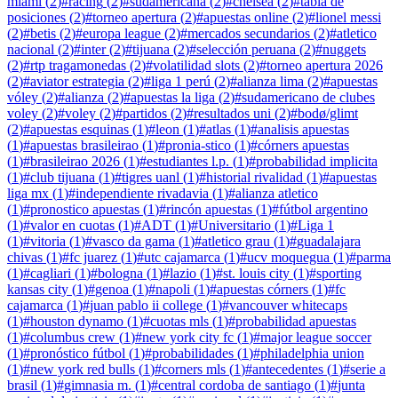
miami
(
2
)
#
racing
(
2
)
#
sudamericana
(
2
)
#
chelsea
(
2
)
#
tabla de
posiciones
(
2
)
#
torneo apertura
(
2
)
#
apuestas online
(
2
)
#
lionel messi
(
2
)
#
betis
(
2
)
#
europa league
(
2
)
#
mercados secundarios
(
2
)
#
atletico
nacional
(
2
)
#
inter
(
2
)
#
tijuana
(
2
)
#
selección peruana
(
2
)
#
nuggets
(
2
)
#
rtp tragamonedas
(
2
)
#
volatilidad slots
(
2
)
#
torneo apertura 2026
(
2
)
#
aviator estrategia
(
2
)
#
liga 1 perú
(
2
)
#
alianza lima
(
2
)
#
apuestas
vóley
(
2
)
#
alianza
(
2
)
#
apuestas la liga
(
2
)
#
sudamericano de clubes
voley
(
2
)
#
voley
(
2
)
#
partidos
(
2
)
#
resultados uni
(
2
)
#
bodø/glimt
(
2
)
#
apuestas esquinas
(
1
)
#
leon
(
1
)
#
atlas
(
1
)
#
analisis apuestas
(
1
)
#
apuestas brasileirao
(
1
)
#
pronia-stico
(
1
)
#
córners apuestas
(
1
)
#
brasileirao 2026
(
1
)
#
estudiantes l.p.
(
1
)
#
probabilidad implicita
(
1
)
#
club tijuana
(
1
)
#
tigres uanl
(
1
)
#
historial rivalidad
(
1
)
#
apuestas
liga mx
(
1
)
#
independiente rivadavia
(
1
)
#
alianza atletico
(
1
)
#
pronostico apuestas
(
1
)
#
rincón apuestas
(
1
)
#
fútbol argentino
(
1
)
#
valor en cuotas
(
1
)
#
ADT
(
1
)
#
Universitario
(
1
)
#
Liga 1
(
1
)
#
vitoria
(
1
)
#
vasco da gama
(
1
)
#
atletico grau
(
1
)
#
guadalajara
chivas
(
1
)
#
fc juarez
(
1
)
#
utc cajamarca
(
1
)
#
ucv moquegua
(
1
)
#
parma
(
1
)
#
cagliari
(
1
)
#
bologna
(
1
)
#
lazio
(
1
)
#
st. louis city
(
1
)
#
sporting
kansas city
(
1
)
#
genoa
(
1
)
#
napoli
(
1
)
#
apuestas córners
(
1
)
#
fc
cajamarca
(
1
)
#
juan pablo ii college
(
1
)
#
vancouver whitecaps
(
1
)
#
houston dynamo
(
1
)
#
cuotas mls
(
1
)
#
probabilidad apuestas
(
1
)
#
columbus crew
(
1
)
#
new york city fc
(
1
)
#
major league soccer
(
1
)
#
pronóstico fútbol
(
1
)
#
probabilidades
(
1
)
#
philadelphia union
(
1
)
#
new york red bulls
(
1
)
#
corners mls
(
1
)
#
antecedentes
(
1
)
#
serie a
brasil
(
1
)
#
gimnasia m.
(
1
)
#
central cordoba de santiago
(
1
)
#
junta