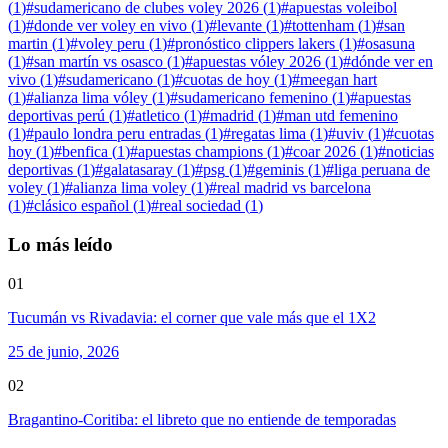
(
1
)
#
sudamericano de clubes voley 2026
(
1
)
#
apuestas voleibol
(
1
)
#
donde ver voley en vivo
(
1
)
#
levante
(
1
)
#
tottenham
(
1
)
#
san
martin
(
1
)
#
voley peru
(
1
)
#
pronóstico clippers lakers
(
1
)
#
osasuna
(
1
)
#
san martín vs osasco
(
1
)
#
apuestas vóley 2026
(
1
)
#
dónde ver en
vivo
(
1
)
#
sudamericano
(
1
)
#
cuotas de hoy
(
1
)
#
meegan hart
(
1
)
#
alianza lima vóley
(
1
)
#
sudamericano femenino
(
1
)
#
apuestas
deportivas perú
(
1
)
#
atletico
(
1
)
#
madrid
(
1
)
#
man utd femenino
(
1
)
#
paulo londra peru entradas
(
1
)
#
regatas lima
(
1
)
#
uviv
(
1
)
#
cuotas
hoy
(
1
)
#
benfica
(
1
)
#
apuestas champions
(
1
)
#
coar 2026
(
1
)
#
noticias
deportivas
(
1
)
#
galatasaray
(
1
)
#
psg
(
1
)
#
geminis
(
1
)
#
liga peruana de
voley
(
1
)
#
alianza lima voley
(
1
)
#
real madrid vs barcelona
(
1
)
#
clásico español
(
1
)
#
real sociedad
(
1
)
Lo más leído
01
Tucumán vs Rivadavia: el corner que vale más que el 1X2
25 de junio, 2026
02
Bragantino-Coritiba: el libreto que no entiende de temporadas