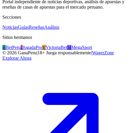
Portal independiente de noticias deportivas, análisis de apuestas y
reseñas de casas de apuestas para el mercado peruano.
Secciones
Noticias
Guías
Reseñas
Análisis
Sitios hermanos
B
BetPeru
J
JugadaPro
V
VictoriaBet
M
MegaSport
©
2026
GanaPeru
|
18+ Juega responsablemente
|
WagerZone
Explorar Ahora