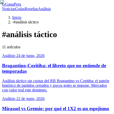
G
GanaPeru
Noticias
Guías
Reseñas
Análisis
Inicio
›
#análisis táctico
#
análisis táctico
11
artículos
Análisis
·
24 de junio, 2026
Bragantino-Coritiba: el libreto que no entiende de
temporadas
Análisis táctico sin cuotas del RB Bragantino vs Coritiba: el patrón
histórico de partidos cerrados y pocos goles se impone. Mercados
con valor real este domingo.
Análisis
·
22 de junio, 2026
Mirassol vs Gremio: por qué el 1X2 es un espejismo