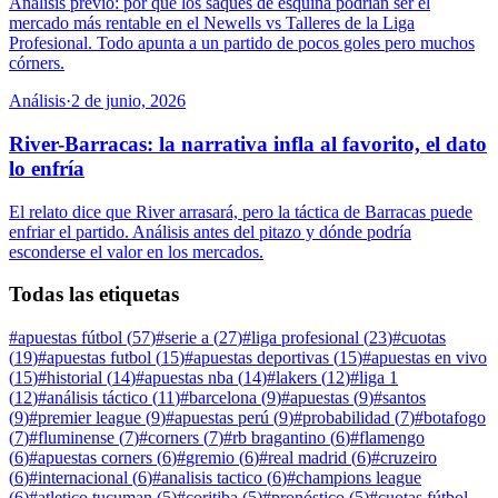
Análisis previo: por qué los saques de esquina podrían ser el
mercado más rentable en el Newells vs Talleres de la Liga
Profesional. Todo apunta a un partido de pocos goles pero muchos
córners.
Análisis
·
2 de junio, 2026
River-Barracas: la narrativa infla al favorito, el dato
lo enfría
El relato dice que River arrasará, pero la táctica de Barracas puede
enfriar el partido. Análisis antes del pitazo y dónde podría
esconderse el valor en los mercados.
Todas las etiquetas
#
apuestas fútbol
(
57
)
#
serie a
(
27
)
#
liga profesional
(
23
)
#
cuotas
(
19
)
#
apuestas futbol
(
15
)
#
apuestas deportivas
(
15
)
#
apuestas en vivo
(
15
)
#
historial
(
14
)
#
apuestas nba
(
14
)
#
lakers
(
12
)
#
liga 1
(
12
)
#
análisis táctico
(
11
)
#
barcelona
(
9
)
#
apuestas
(
9
)
#
santos
(
9
)
#
premier league
(
9
)
#
apuestas perú
(
9
)
#
probabilidad
(
7
)
#
botafogo
(
7
)
#
fluminense
(
7
)
#
corners
(
7
)
#
rb bragantino
(
6
)
#
flamengo
(
6
)
#
apuestas corners
(
6
)
#
gremio
(
6
)
#
real madrid
(
6
)
#
cruzeiro
(
6
)
#
internacional
(
6
)
#
analisis tactico
(
6
)
#
champions league
(
6
)
#
atletico tucuman
(
5
)
#
coritiba
(
5
)
#
pronóstico
(
5
)
#
cuotas fútbol