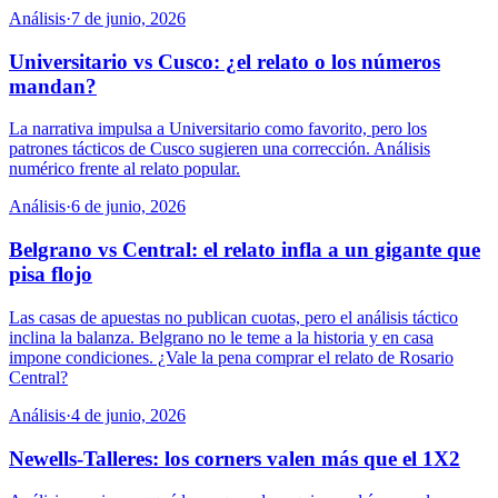
Análisis
·
7 de junio, 2026
Universitario vs Cusco: ¿el relato o los números
mandan?
La narrativa impulsa a Universitario como favorito, pero los
patrones tácticos de Cusco sugieren una corrección. Análisis
numérico frente al relato popular.
Análisis
·
6 de junio, 2026
Belgrano vs Central: el relato infla a un gigante que
pisa flojo
Las casas de apuestas no publican cuotas, pero el análisis táctico
inclina la balanza. Belgrano no le teme a la historia y en casa
impone condiciones. ¿Vale la pena comprar el relato de Rosario
Central?
Análisis
·
4 de junio, 2026
Newells-Talleres: los corners valen más que el 1X2