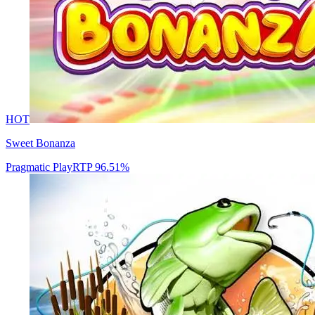
HOT
Sweet Bonanza
Pragmatic Play
RTP
96.51
%