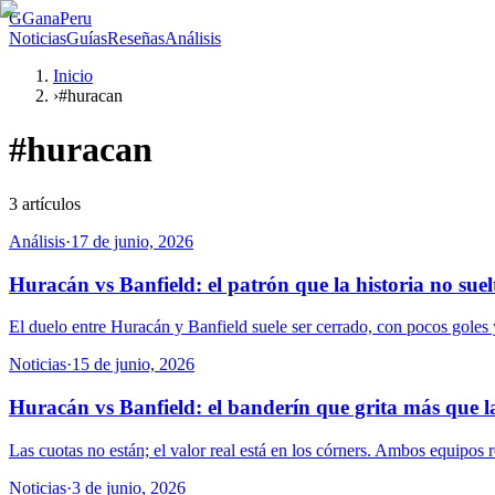
G
GanaPeru
Noticias
Guías
Reseñas
Análisis
Inicio
›
#huracan
#
huracan
3
artículos
Análisis
·
17 de junio, 2026
Huracán vs Banfield: el patrón que la historia no suel
El duelo entre Huracán y Banfield suele ser cerrado, con pocos goles y
Noticias
·
15 de junio, 2026
Huracán vs Banfield: el banderín que grita más que l
Las cuotas no están; el valor real está en los córners. Ambos equipos r
Noticias
·
3 de junio, 2026