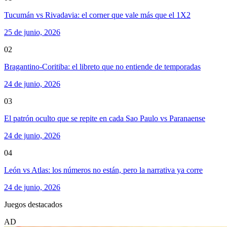
Tucumán vs Rivadavia: el corner que vale más que el 1X2
25 de junio, 2026
02
Bragantino-Coritiba: el libreto que no entiende de temporadas
24 de junio, 2026
03
El patrón oculto que se repite en cada Sao Paulo vs Paranaense
24 de junio, 2026
04
León vs Atlas: los números no están, pero la narrativa ya corre
24 de junio, 2026
Juegos destacados
AD