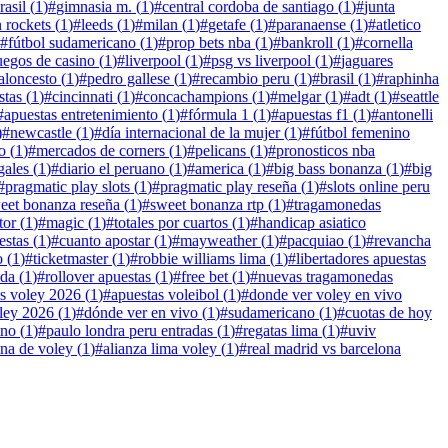
rasil
(
1
)
#
gimnasia m.
(
1
)
#
central cordoba de santiago
(
1
)
#
junta
 rockets
(
1
)
#
leeds
(
1
)
#
milan
(
1
)
#
getafe
(
1
)
#
paranaense
(
1
)
#
atletico
#
fútbol sudamericano
(
1
)
#
prop bets nba
(
1
)
#
bankroll
(
1
)
#
cornella
uegos de casino
(
1
)
#
liverpool
(
1
)
#
psg vs liverpool
(
1
)
#
jaguares
aloncesto
(
1
)
#
pedro gallese
(
1
)
#
recambio peru
(
1
)
#
brasil
(
1
)
#
raphinha
stas
(
1
)
#
cincinnati
(
1
)
#
concachampions
(
1
)
#
melgar
(
1
)
#
adt
(
1
)
#
seattle
#
apuestas entretenimiento
(
1
)
#
fórmula 1
(
1
)
#
apuestas f1
(
1
)
#
antonelli
)
#
newcastle
(
1
)
#
día internacional de la mujer
(
1
)
#
fútbol femenino
co
(
1
)
#
mercados de corners
(
1
)
#
pelicans
(
1
)
#
pronosticos nba
gales
(
1
)
#
diario el peruano
(
1
)
#
america
(
1
)
#
big bass bonanza
(
1
)
#
big
#
pragmatic play slots
(
1
)
#
pragmatic play reseña
(
1
)
#
slots online peru
eet bonanza reseña
(
1
)
#
sweet bonanza rtp
(
1
)
#
tragamonedas
tor
(
1
)
#
magic
(
1
)
#
totales por cuartos
(
1
)
#
handicap asiatico
estas
(
1
)
#
cuanto apostar
(
1
)
#
mayweather
(
1
)
#
pacquiao
(
1
)
#
revancha
o
(
1
)
#
ticketmaster
(
1
)
#
robbie williams lima
(
1
)
#
libertadores apuestas
ida
(
1
)
#
rollover apuestas
(
1
)
#
free bet
(
1
)
#
nuevas tragamonedas
s voley 2026
(
1
)
#
apuestas voleibol
(
1
)
#
donde ver voley en vivo
óley 2026
(
1
)
#
dónde ver en vivo
(
1
)
#
sudamericano
(
1
)
#
cuotas de hoy
ino
(
1
)
#
paulo londra peru entradas
(
1
)
#
regatas lima
(
1
)
#
uviv
ana de voley
(
1
)
#
alianza lima voley
(
1
)
#
real madrid vs barcelona