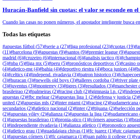
Huracán-Banfield sin cuotas: el valor se esconde en el
Cuando las casas no ponen números, el apostador inteligente busca en
Todas las etiquetas
#
apuestas fútbol
(
57
)
#
serie a
(
27
)
#
liga profesional
(
23
)
#
cuotas
(
19
)
#
a
(
11
)
#
barcelona
(
9
)
#
apuestas
(
9
)
#
santos
(
9
)
#
premier league
(
9
)
#
apuest
madrid
(
6
)
#
cruzeiro
(
6
)
#
internacional
(
6
)
#
analisis tactico
(
6
)
#
champio
(
5
)
#
nba
(
5
)
#
liga mx
(
5
)
#
peru
(
5
)
#
pronósticos deportivos
(
5
)
#
casino o
(
4
)
#
atletico-mg
(
4
)
#
bahia
(
4
)
#
deportivo riestra
(
4
)
#
boca juniors
(
4
)
#
b
(
4
)
#
celtics
(
4
)
#
independ. rivadavia
(
3
)
#
patron historico
(
3
)
#
chapecoen
(
3
)
#
huracan
(
3
)
#
newells old boys
(
3
)
#
talleres cordoba
(
3
)
#
river plate
(
3
)
#
juventus
(
3
)
#
monterrey
(
3
)
#
tigres
(
3
)
#
resultados
(
3
)
#
manchester c
brasileirao
(
2
)
#
palmeiras
(
2
)
#
racing club
(
2
)
#
gimnasia l.p.
(
2
)
#
indepe
apuestas
(
2
)
#
fbc melgar
(
2
)
#
apuestas liga 1
(
2
)
#
defensa y justicia
(
2
)
#
united
(
2
)
#
apuestas mls
(
2
)
#
inter miami
(
2
)
#
racing
(
2
)
#
sudamericana
secundarios
(
2
)
#
atletico nacional
(
2
)
#
inter
(
2
)
#
tijuana
(
2
)
#
selección p
(
2
)
#
apuestas vóley
(
2
)
#
alianza
(
2
)
#
apuestas la liga
(
2
)
#
sudamericano 
(
1
)
#
apuestas brasileirao
(
1
)
#
pronia-stico
(
1
)
#
córners apuestas
(
1
)
#
bra
(
1
)
#
independiente rivadavia
(
1
)
#
alianza atletico
(
1
)
#
pronostico apuest
(
1
)
#
atletico grau
(
1
)
#
guadalajara chivas
(
1
)
#
fc juarez
(
1
)
#
utc cajamar
(
1
)
#
apuestas córners
(
1
)
#
fc cajamarca
(
1
)
#
juan pablo ii college
(
1
)
#
va