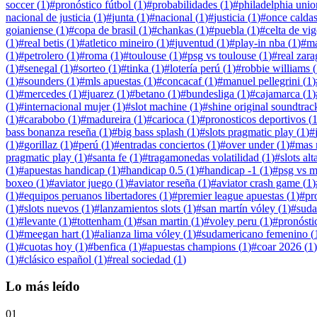
soccer
(
1
)
#
pronóstico fútbol
(
1
)
#
probabilidades
(
1
)
#
philadelphia unio
nacional de justicia
(
1
)
#
junta
(
1
)
#
nacional
(
1
)
#
justicia
(
1
)
#
once calda
goianiense
(
1
)
#
copa de brasil
(
1
)
#
chankas
(
1
)
#
puebla
(
1
)
#
celta de vi
(
1
)
#
real betis
(
1
)
#
atletico mineiro
(
1
)
#
juventud
(
1
)
#
play-in nba
(
1
)
#
ma
(
1
)
#
petrolero
(
1
)
#
roma
(
1
)
#
toulouse
(
1
)
#
psg vs toulouse
(
1
)
#
real zar
(
1
)
#
senegal
(
1
)
#
sorteo
(
1
)
#
tinka
(
1
)
#
lotería perú
(
1
)
#
robbie williams
(
(
1
)
#
sounders
(
1
)
#
mls apuestas
(
1
)
#
concacaf
(
1
)
#
manuel pellegrini
(
1
)
(
1
)
#
mercedes
(
1
)
#
juarez
(
1
)
#
betano
(
1
)
#
bundesliga
(
1
)
#
cajamarca
(
1
)
(
1
)
#
internacional mujer
(
1
)
#
slot machine
(
1
)
#
shine original soundtrac
(
1
)
#
carabobo
(
1
)
#
madureira
(
1
)
#
carioca
(
1
)
#
pronosticos deportivos
(
bass bonanza reseña
(
1
)
#
big bass splash
(
1
)
#
slots pragmatic play
(
1
)
#
(
1
)
#
gorillaz
(
1
)
#
perú
(
1
)
#
entradas conciertos
(
1
)
#
over under
(
1
)
#
mas 
pragmatic play
(
1
)
#
santa fe
(
1
)
#
tragamonedas volatilidad
(
1
)
#
slots alt
(
1
)
#
apuestas handicap
(
1
)
#
handicap 0.5
(
1
)
#
handicap -1
(
1
)
#
psg vs 
boxeo
(
1
)
#
aviator juego
(
1
)
#
aviator reseña
(
1
)
#
aviator crash game
(
1
)
(
1
)
#
equipos peruanos libertadores
(
1
)
#
premier league apuestas
(
1
)
#
pr
(
1
)
#
slots nuevos
(
1
)
#
lanzamientos slots
(
1
)
#
san martín vóley
(
1
)
#
suda
(
1
)
#
levante
(
1
)
#
tottenham
(
1
)
#
san martin
(
1
)
#
voley peru
(
1
)
#
pronósti
(
1
)
#
meegan hart
(
1
)
#
alianza lima vóley
(
1
)
#
sudamericano femenino
(
(
1
)
#
cuotas hoy
(
1
)
#
benfica
(
1
)
#
apuestas champions
(
1
)
#
coar 2026
(
1
)
(
1
)
#
clásico español
(
1
)
#
real sociedad
(
1
)
Lo más leído
01