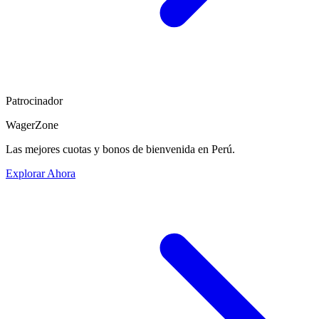
Patrocinador
WagerZone
Las mejores cuotas y bonos de bienvenida en Perú.
Explorar Ahora