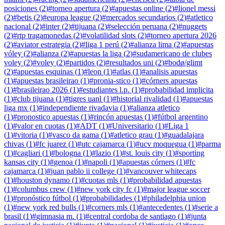
posiciones
(
2
)
#
torneo apertura
(
2
)
#
apuestas online
(
2
)
#
lionel messi
(
2
)
#
betis
(
2
)
#
europa league
(
2
)
#
mercados secundarios
(
2
)
#
atletico
nacional
(
2
)
#
inter
(
2
)
#
tijuana
(
2
)
#
selección peruana
(
2
)
#
nuggets
(
2
)
#
rtp tragamonedas
(
2
)
#
volatilidad slots
(
2
)
#
torneo apertura 2026
(
2
)
#
aviator estrategia
(
2
)
#
liga 1 perú
(
2
)
#
alianza lima
(
2
)
#
apuestas
vóley
(
2
)
#
alianza
(
2
)
#
apuestas la liga
(
2
)
#
sudamericano de clubes
voley
(
2
)
#
voley
(
2
)
#
partidos
(
2
)
#
resultados uni
(
2
)
#
bodø/glimt
(
2
)
#
apuestas esquinas
(
1
)
#
leon
(
1
)
#
atlas
(
1
)
#
analisis apuestas
(
1
)
#
apuestas brasileirao
(
1
)
#
pronia-stico
(
1
)
#
córners apuestas
(
1
)
#
brasileirao 2026
(
1
)
#
estudiantes l.p.
(
1
)
#
probabilidad implicita
(
1
)
#
club tijuana
(
1
)
#
tigres uanl
(
1
)
#
historial rivalidad
(
1
)
#
apuestas
liga mx
(
1
)
#
independiente rivadavia
(
1
)
#
alianza atletico
(
1
)
#
pronostico apuestas
(
1
)
#
rincón apuestas
(
1
)
#
fútbol argentino
(
1
)
#
valor en cuotas
(
1
)
#
ADT
(
1
)
#
Universitario
(
1
)
#
Liga 1
(
1
)
#
vitoria
(
1
)
#
vasco da gama
(
1
)
#
atletico grau
(
1
)
#
guadalajara
chivas
(
1
)
#
fc juarez
(
1
)
#
utc cajamarca
(
1
)
#
ucv moquegua
(
1
)
#
parma
(
1
)
#
cagliari
(
1
)
#
bologna
(
1
)
#
lazio
(
1
)
#
st. louis city
(
1
)
#
sporting
kansas city
(
1
)
#
genoa
(
1
)
#
napoli
(
1
)
#
apuestas córners
(
1
)
#
fc
cajamarca
(
1
)
#
juan pablo ii college
(
1
)
#
vancouver whitecaps
(
1
)
#
houston dynamo
(
1
)
#
cuotas mls
(
1
)
#
probabilidad apuestas
(
1
)
#
columbus crew
(
1
)
#
new york city fc
(
1
)
#
major league soccer
(
1
)
#
pronóstico fútbol
(
1
)
#
probabilidades
(
1
)
#
philadelphia union
(
1
)
#
new york red bulls
(
1
)
#
corners mls
(
1
)
#
antecedentes
(
1
)
#
serie a
brasil
(
1
)
#
gimnasia m.
(
1
)
#
central cordoba de santiago
(
1
)
#
junta