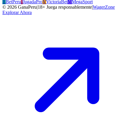
B
BetPeru
J
JugadaPro
V
VictoriaBet
M
MegaSport
©
2026
GanaPeru
|
18+ Juega responsablemente
|
WagerZone
Explorar Ahora