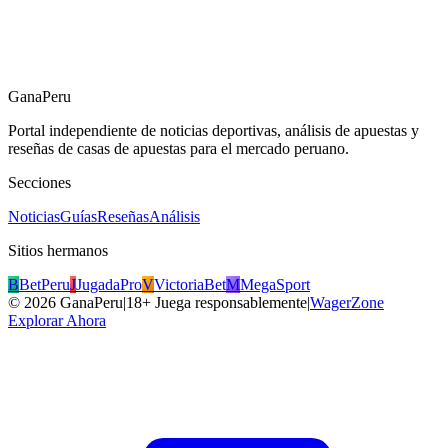
GanaPeru
Portal independiente de noticias deportivas, análisis de apuestas y
reseñas de casas de apuestas para el mercado peruano.
Secciones
Noticias
Guías
Reseñas
Análisis
Sitios hermanos
B
BetPeru
J
JugadaPro
V
VictoriaBet
M
MegaSport
©
2026
GanaPeru
|
18+ Juega responsablemente
|
WagerZone
Explorar Ahora