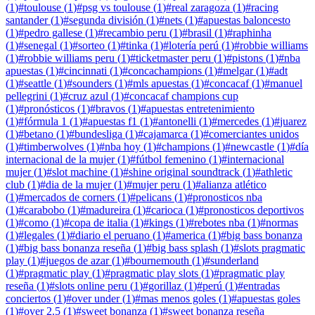
(
1
)
#
toulouse
(
1
)
#
psg vs toulouse
(
1
)
#
real zaragoza
(
1
)
#
racing
santander
(
1
)
#
segunda división
(
1
)
#
nets
(
1
)
#
apuestas baloncesto
(
1
)
#
pedro gallese
(
1
)
#
recambio peru
(
1
)
#
brasil
(
1
)
#
raphinha
(
1
)
#
senegal
(
1
)
#
sorteo
(
1
)
#
tinka
(
1
)
#
lotería perú
(
1
)
#
robbie williams
(
1
)
#
robbie williams peru
(
1
)
#
ticketmaster peru
(
1
)
#
pistons
(
1
)
#
nba
apuestas
(
1
)
#
cincinnati
(
1
)
#
concachampions
(
1
)
#
melgar
(
1
)
#
adt
(
1
)
#
seattle
(
1
)
#
sounders
(
1
)
#
mls apuestas
(
1
)
#
concacaf
(
1
)
#
manuel
pellegrini
(
1
)
#
cruz azul
(
1
)
#
concacaf champions cup
(
1
)
#
pronósticos
(
1
)
#
bravos
(
1
)
#
apuestas entretenimiento
(
1
)
#
fórmula 1
(
1
)
#
apuestas f1
(
1
)
#
antonelli
(
1
)
#
mercedes
(
1
)
#
juarez
(
1
)
#
betano
(
1
)
#
bundesliga
(
1
)
#
cajamarca
(
1
)
#
comerciantes unidos
(
1
)
#
timberwolves
(
1
)
#
nba hoy
(
1
)
#
champions
(
1
)
#
newcastle
(
1
)
#
día
internacional de la mujer
(
1
)
#
fútbol femenino
(
1
)
#
internacional
mujer
(
1
)
#
slot machine
(
1
)
#
shine original soundtrack
(
1
)
#
athletic
club
(
1
)
#
dia de la mujer
(
1
)
#
mujer peru
(
1
)
#
alianza atlético
(
1
)
#
mercados de corners
(
1
)
#
pelicans
(
1
)
#
pronosticos nba
(
1
)
#
carabobo
(
1
)
#
madureira
(
1
)
#
carioca
(
1
)
#
pronosticos deportivos
(
1
)
#
como
(
1
)
#
copa de italia
(
1
)
#
kings
(
1
)
#
rebotes nba
(
1
)
#
normas
(
1
)
#
legales
(
1
)
#
diario el peruano
(
1
)
#
america
(
1
)
#
big bass bonanza
(
1
)
#
big bass bonanza reseña
(
1
)
#
big bass splash
(
1
)
#
slots pragmatic
play
(
1
)
#
juegos de azar
(
1
)
#
bournemouth
(
1
)
#
sunderland
(
1
)
#
pragmatic play
(
1
)
#
pragmatic play slots
(
1
)
#
pragmatic play
reseña
(
1
)
#
slots online peru
(
1
)
#
gorillaz
(
1
)
#
perú
(
1
)
#
entradas
conciertos
(
1
)
#
over under
(
1
)
#
mas menos goles
(
1
)
#
apuestas goles
(
1
)
#
over 2.5
(
1
)
#
sweet bonanza
(
1
)
#
sweet bonanza reseña