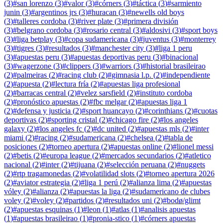
(
3
)
#
san lorenzo
(
3
)
#
valor
(
3
)
#
córners
(
3
)
#
táctica
(
3
)
#
sarmiento
junin
(
3
)
#
argentinos jrs
(
3
)
#
huracan
(
3
)
#
newells old boys
(
3
)
#
talleres cordoba
(
3
)
#
river plate
(
3
)
#
primera división
(
3
)
#
belgrano cordoba
(
3
)
#
rosario central
(
3
)
#
aldosivi
(
3
)
#
sport boys
(
3
)
#
liga betplay
(
3
)
#
copa sudamericana
(
3
)
#
juventus
(
3
)
#
monterrey
(
3
)
#
tigres
(
3
)
#
resultados
(
3
)
#
manchester city
(
3
)
#
liga 1 peru
(
3
)
#
apuestas peru
(
3
)
#
apuestas deportivas peru
(
3
)
#
binacional
(
3
)
#
wagerzone
(
3
)
#
clippers
(
3
)
#
warriors
(
3
)
#
historial brasileirao
(
2
)
#
palmeiras
(
2
)
#
racing club
(
2
)
#
gimnasia l.p.
(
2
)
#
independiente
(
2
)
#
apuesta
(
2
)
#
lectura fría
(
2
)
#
apuestas liga profesional
(
2
)
#
barracas central
(
2
)
#
velez sarsfield
(
2
)
#
instituto cordoba
(
2
)
#
pronóstico apuestas
(
2
)
#
fbc melgar
(
2
)
#
apuestas liga 1
(
2
)
#
defensa y justicia
(
2
)
#
sport huancayo
(
2
)
#
corinthians
(
2
)
#
cuotas
deportivas
(
2
)
#
sporting cristal
(
2
)
#
chicago fire
(
2
)
#
los angeles
galaxy
(
2
)
#
los angeles fc
(
2
)
#
dc united
(
2
)
#
apuestas mls
(
2
)
#
inter
miami
(
2
)
#
racing
(
2
)
#
sudamericana
(
2
)
#
chelsea
(
2
)
#
tabla de
posiciones
(
2
)
#
torneo apertura
(
2
)
#
apuestas online
(
2
)
#
lionel messi
(
2
)
#
betis
(
2
)
#
europa league
(
2
)
#
mercados secundarios
(
2
)
#
atletico
nacional
(
2
)
#
inter
(
2
)
#
tijuana
(
2
)
#
selección peruana
(
2
)
#
nuggets
(
2
)
#
rtp tragamonedas
(
2
)
#
volatilidad slots
(
2
)
#
torneo apertura 2026
(
2
)
#
aviator estrategia
(
2
)
#
liga 1 perú
(
2
)
#
alianza lima
(
2
)
#
apuestas
vóley
(
2
)
#
alianza
(
2
)
#
apuestas la liga
(
2
)
#
sudamericano de clubes
voley
(
2
)
#
voley
(
2
)
#
partidos
(
2
)
#
resultados uni
(
2
)
#
bodø/glimt
(
2
)
#
apuestas esquinas
(
1
)
#
leon
(
1
)
#
atlas
(
1
)
#
analisis apuestas
(
1
)
#
apuestas brasileirao
(
1
)
#
pronia-stico
(
1
)
#
córners apuestas