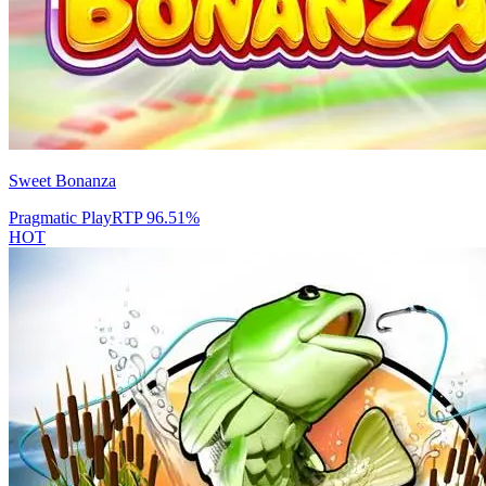
Sweet Bonanza
Pragmatic Play
RTP
96.51
%
HOT