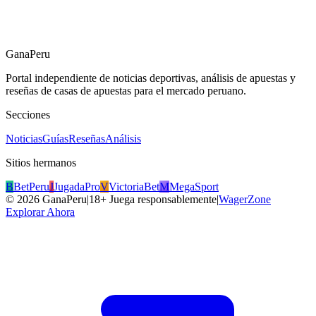
GanaPeru
Portal independiente de noticias deportivas, análisis de apuestas y
reseñas de casas de apuestas para el mercado peruano.
Secciones
Noticias
Guías
Reseñas
Análisis
Sitios hermanos
B
BetPeru
J
JugadaPro
V
VictoriaBet
M
MegaSport
©
2026
GanaPeru
|
18+ Juega responsablemente
|
WagerZone
Explorar Ahora