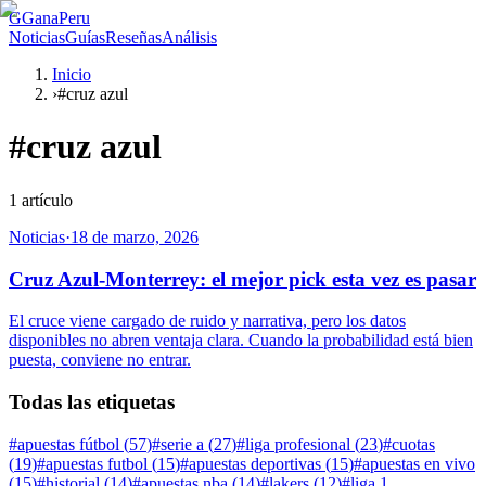
G
GanaPeru
Noticias
Guías
Reseñas
Análisis
Inicio
›
#cruz azul
#
cruz azul
1
artículo
Noticias
·
18 de marzo, 2026
Cruz Azul-Monterrey: el mejor pick esta vez es pasar
El cruce viene cargado de ruido y narrativa, pero los datos
disponibles no abren ventaja clara. Cuando la probabilidad está bien
puesta, conviene no entrar.
Todas las etiquetas
#
apuestas fútbol
(
57
)
#
serie a
(
27
)
#
liga profesional
(
23
)
#
cuotas
(
19
)
#
apuestas futbol
(
15
)
#
apuestas deportivas
(
15
)
#
apuestas en vivo
(
15
)
#
historial
(
14
)
#
apuestas nba
(
14
)
#
lakers
(
12
)
#
liga 1