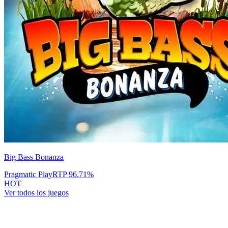
Big Bass Bonanza
Pragmatic Play
RTP
96.71
%
HOT
Ver todos los juegos