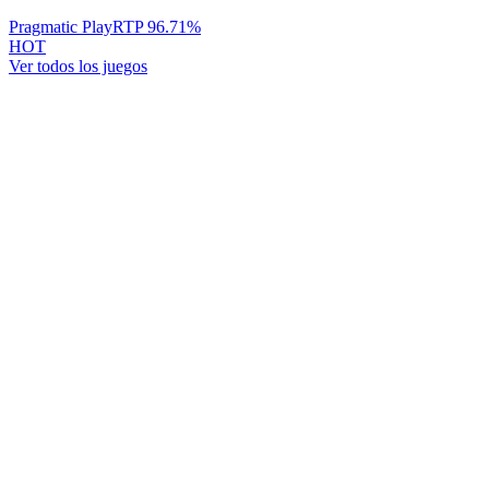
Pragmatic Play
RTP
96.71
%
HOT
Ver todos los juegos