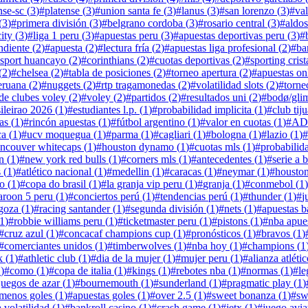
se-sc
(
3
)
#
platense
(
3
)
#
union santa fe
(
3
)
#
lanus
(
3
)
#
san lorenzo
(
3
)
#
va
(
3
)
#
primera división
(
3
)
#
belgrano cordoba
(
3
)
#
rosario central
(
3
)
#
aldos
ity
(
3
)
#
liga 1 peru
(
3
)
#
apuestas peru
(
3
)
#
apuestas deportivas peru
(
3
)
#
ndiente
(
2
)
#
apuesta
(
2
)
#
lectura fría
(
2
)
#
apuestas liga profesional
(
2
)
#
ba
sport huancayo
(
2
)
#
corinthians
(
2
)
#
cuotas deportivas
(
2
)
#
sporting crist
(
2
)
#
chelsea
(
2
)
#
tabla de posiciones
(
2
)
#
torneo apertura
(
2
)
#
apuestas on
eruana
(
2
)
#
nuggets
(
2
)
#
rtp tragamonedas
(
2
)
#
volatilidad slots
(
2
)
#
torne
de clubes voley
(
2
)
#
voley
(
2
)
#
partidos
(
2
)
#
resultados uni
(
2
)
#
bodø/gli
sileirao 2026
(
1
)
#
estudiantes l.p.
(
1
)
#
probabilidad implicita
(
1
)
#
club tij
as
(
1
)
#
rincón apuestas
(
1
)
#
fútbol argentino
(
1
)
#
valor en cuotas
(
1
)
#
AD
ca
(
1
)
#
ucv moquegua
(
1
)
#
parma
(
1
)
#
cagliari
(
1
)
#
bologna
(
1
)
#
lazio
(
1
)
#
ncouver whitecaps
(
1
)
#
houston dynamo
(
1
)
#
cuotas mls
(
1
)
#
probabilid
n
(
1
)
#
new york red bulls
(
1
)
#
corners mls
(
1
)
#
antecedentes
(
1
)
#
serie a b
s
(
1
)
#
atlético nacional
(
1
)
#
medellin
(
1
)
#
caracas
(
1
)
#
neymar
(
1
)
#
houston
go
(
1
)
#
copa do brasil
(
1
)
#
la granja vip peru
(
1
)
#
granja
(
1
)
#
conmebol
(
1
)
roon 5 peru
(
1
)
#
conciertos perú
(
1
)
#
tendencias perú
(
1
)
#
thunder
(
1
)
#
j
agoza
(
1
)
#
racing santander
(
1
)
#
segunda división
(
1
)
#
nets
(
1
)
#
apuestas b
1
)
#
robbie williams peru
(
1
)
#
ticketmaster peru
(
1
)
#
pistons
(
1
)
#
nba apue
#
cruz azul
(
1
)
#
concacaf champions cup
(
1
)
#
pronósticos
(
1
)
#
bravos
(
1
)
#
comerciantes unidos
(
1
)
#
timberwolves
(
1
)
#
nba hoy
(
1
)
#
champions
(
1
k
(
1
)
#
athletic club
(
1
)
#
dia de la mujer
(
1
)
#
mujer peru
(
1
)
#
alianza atléti
1
)
#
como
(
1
)
#
copa de italia
(
1
)
#
kings
(
1
)
#
rebotes nba
(
1
)
#
normas
(
1
)
#
le
juegos de azar
(
1
)
#
bournemouth
(
1
)
#
sunderland
(
1
)
#
pragmatic play
(
1
)
menos goles
(
1
)
#
apuestas goles
(
1
)
#
over 2.5
(
1
)
#
sweet bonanza
(
1
)
#
sw
a volatilidad
(
1
)
#
bankroll casino
(
1
)
#
crash game
(
1
)
#
jetx
(
1
)
#
juego avia