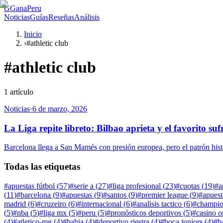
G
GanaPeru
Noticias
Guías
Reseñas
Análisis
Inicio
›
#athletic club
#
athletic club
1
artículo
Noticias
·
6 de marzo, 2026
La Liga repite libreto: Bilbao aprieta y el favorito suf
Barcelona llega a San Mamés con presión europea, pero el patrón histór
Todas las etiquetas
#
apuestas fútbol
(
57
)
#
serie a
(
27
)
#
liga profesional
(
23
)
#
cuotas
(
19
)
#
a
(
11
)
#
barcelona
(
9
)
#
apuestas
(
9
)
#
santos
(
9
)
#
premier league
(
9
)
#
apuest
madrid
(
6
)
#
cruzeiro
(
6
)
#
internacional
(
6
)
#
analisis tactico
(
6
)
#
champio
(
5
)
#
nba
(
5
)
#
liga mx
(
5
)
#
peru
(
5
)
#
pronósticos deportivos
(
5
)
#
casino o
(
4
)
#
atletico-mg
(
4
)
#
bahia
(
4
)
#
deportivo riestra
(
4
)
#
boca juniors
(
4
)
#
b