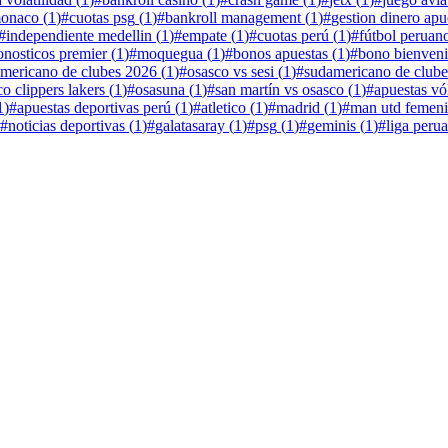
monaco
(
1
)
#
cuotas psg
(
1
)
#
bankroll management
(
1
)
#
gestion dinero apu
#
independiente medellin
(
1
)
#
empate
(
1
)
#
cuotas perú
(
1
)
#
fútbol peruan
onosticos premier
(
1
)
#
moquegua
(
1
)
#
bonos apuestas
(
1
)
#
bono bienven
mericano de clubes 2026
(
1
)
#
osasco vs sesi
(
1
)
#
sudamericano de clube
co clippers lakers
(
1
)
#
osasuna
(
1
)
#
san martín vs osasco
(
1
)
#
apuestas v
1
)
#
apuestas deportivas perú
(
1
)
#
atletico
(
1
)
#
madrid
(
1
)
#
man utd femen
#
noticias deportivas
(
1
)
#
galatasaray
(
1
)
#
psg
(
1
)
#
geminis
(
1
)
#
liga peru