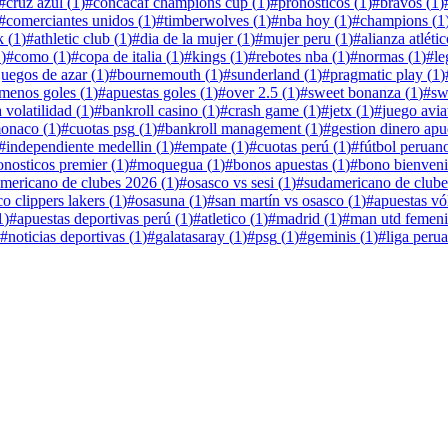
#
cruz azul
(
1
)
#
concacaf champions cup
(
1
)
#
pronósticos
(
1
)
#
bravos
(
1
)
#
comerciantes unidos
(
1
)
#
timberwolves
(
1
)
#
nba hoy
(
1
)
#
champions
(
1
k
(
1
)
#
athletic club
(
1
)
#
dia de la mujer
(
1
)
#
mujer peru
(
1
)
#
alianza atléti
1
)
#
como
(
1
)
#
copa de italia
(
1
)
#
kings
(
1
)
#
rebotes nba
(
1
)
#
normas
(
1
)
#
le
juegos de azar
(
1
)
#
bournemouth
(
1
)
#
sunderland
(
1
)
#
pragmatic play
(
1
)
menos goles
(
1
)
#
apuestas goles
(
1
)
#
over 2.5
(
1
)
#
sweet bonanza
(
1
)
#
sw
a volatilidad
(
1
)
#
bankroll casino
(
1
)
#
crash game
(
1
)
#
jetx
(
1
)
#
juego avia
monaco
(
1
)
#
cuotas psg
(
1
)
#
bankroll management
(
1
)
#
gestion dinero apu
#
independiente medellin
(
1
)
#
empate
(
1
)
#
cuotas perú
(
1
)
#
fútbol peruan
onosticos premier
(
1
)
#
moquegua
(
1
)
#
bonos apuestas
(
1
)
#
bono bienven
mericano de clubes 2026
(
1
)
#
osasco vs sesi
(
1
)
#
sudamericano de clube
co clippers lakers
(
1
)
#
osasuna
(
1
)
#
san martín vs osasco
(
1
)
#
apuestas v
1
)
#
apuestas deportivas perú
(
1
)
#
atletico
(
1
)
#
madrid
(
1
)
#
man utd femen
#
noticias deportivas
(
1
)
#
galatasaray
(
1
)
#
psg
(
1
)
#
geminis
(
1
)
#
liga peru