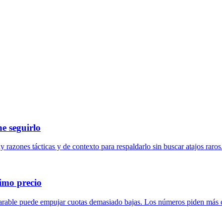
ne seguirlo
 razones tácticas y de contexto para respaldarlo sin buscar atajos raros
ximo precio
imparable puede empujar cuotas demasiado bajas. Los números piden más 