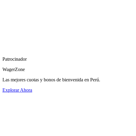
Patrocinador
WagerZone
Las mejores cuotas y bonos de bienvenida en Perú.
Explorar Ahora