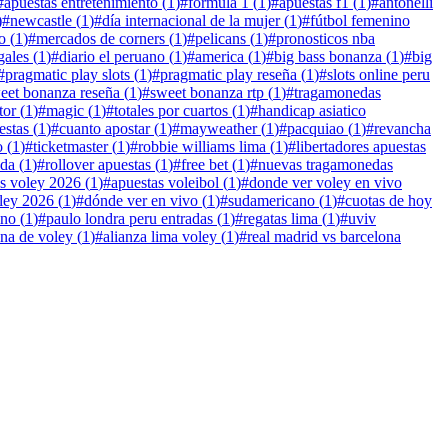
#
apuestas entretenimiento
(
1
)
#
fórmula 1
(
1
)
#
apuestas f1
(
1
)
#
antonelli
)
#
newcastle
(
1
)
#
día internacional de la mujer
(
1
)
#
fútbol femenino
co
(
1
)
#
mercados de corners
(
1
)
#
pelicans
(
1
)
#
pronosticos nba
gales
(
1
)
#
diario el peruano
(
1
)
#
america
(
1
)
#
big bass bonanza
(
1
)
#
big
#
pragmatic play slots
(
1
)
#
pragmatic play reseña
(
1
)
#
slots online peru
eet bonanza reseña
(
1
)
#
sweet bonanza rtp
(
1
)
#
tragamonedas
tor
(
1
)
#
magic
(
1
)
#
totales por cuartos
(
1
)
#
handicap asiatico
estas
(
1
)
#
cuanto apostar
(
1
)
#
mayweather
(
1
)
#
pacquiao
(
1
)
#
revancha
o
(
1
)
#
ticketmaster
(
1
)
#
robbie williams lima
(
1
)
#
libertadores apuestas
ida
(
1
)
#
rollover apuestas
(
1
)
#
free bet
(
1
)
#
nuevas tragamonedas
s voley 2026
(
1
)
#
apuestas voleibol
(
1
)
#
donde ver voley en vivo
óley 2026
(
1
)
#
dónde ver en vivo
(
1
)
#
sudamericano
(
1
)
#
cuotas de hoy
ino
(
1
)
#
paulo londra peru entradas
(
1
)
#
regatas lima
(
1
)
#
uviv
ana de voley
(
1
)
#
alianza lima voley
(
1
)
#
real madrid vs barcelona