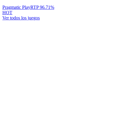
Pragmatic Play
RTP
96.71
%
HOT
Ver todos los juegos