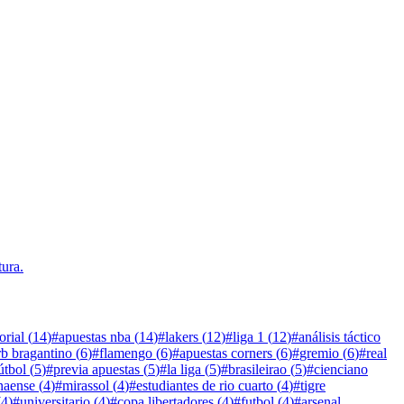
ura.
orial
(
14
)
#
apuestas nba
(
14
)
#
lakers
(
12
)
#
liga 1
(
12
)
#
análisis táctico
rb bragantino
(
6
)
#
flamengo
(
6
)
#
apuestas corners
(
6
)
#
gremio
(
6
)
#
real
útbol
(
5
)
#
previa apuestas
(
5
)
#
la liga
(
5
)
#
brasileirao
(
5
)
#
cienciano
anaense
(
4
)
#
mirassol
(
4
)
#
estudiantes de rio cuarto
(
4
)
#
tigre
(
4
)
#
universitario
(
4
)
#
copa libertadores
(
4
)
#
futbol
(
4
)
#
arsenal