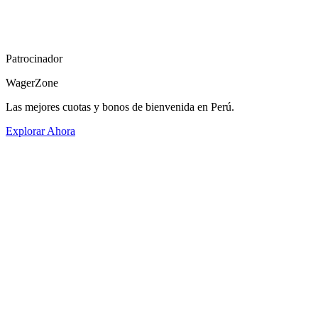
Patrocinador
WagerZone
Las mejores cuotas y bonos de bienvenida en Perú.
Explorar Ahora