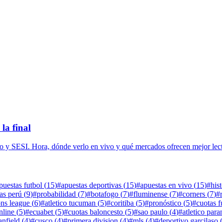
la final
o y SESI. Hora, dónde verlo en vivo y qué mercados ofrecen mejor lect
puestas futbol
(
15
)
#
apuestas deportivas
(
15
)
#
apuestas en vivo
(
15
)
#
hist
as perú
(
9
)
#
probabilidad
(
7
)
#
botafogo
(
7
)
#
fluminense
(
7
)
#
corners
(
7
)
#
ns league
(
6
)
#
atletico tucuman
(
5
)
#
coritiba
(
5
)
#
pronóstico
(
5
)
#
cuotas f
nline
(
5
)
#
ecuabet
(
5
)
#
cuotas baloncesto
(
5
)
#
sao paulo
(
4
)
#
atletico par
anfield
(
4
)
#
cusco
(
4
)
#
primera division
(
4
)
#
mls
(
4
)
#
deportivo garcilaso