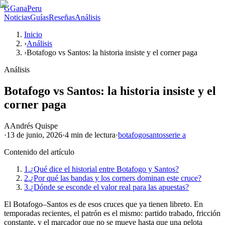
G
GanaPeru
Noticias
Guías
Reseñas
Análisis
Inicio
›
Análisis
›
Botafogo vs Santos: la historia insiste y el corner paga
Análisis
Botafogo vs Santos: la historia insiste y el
corner paga
A
Andrés Quispe
·
13 de junio, 2026
·
4 min
de lectura
·
botafogo
santos
serie a
Contenido del artículo
1.
¿Qué dice el historial entre Botafogo y Santos?
2.
¿Por qué las bandas y los corners dominan este cruce?
3.
¿Dónde se esconde el valor real para las apuestas?
El Botafogo–Santos es de esos cruces que ya tienen libreto. En
temporadas recientes, el patrón es el mismo: partido trabado, fricción
constante, y el marcador que no se mueve hasta que una pelota