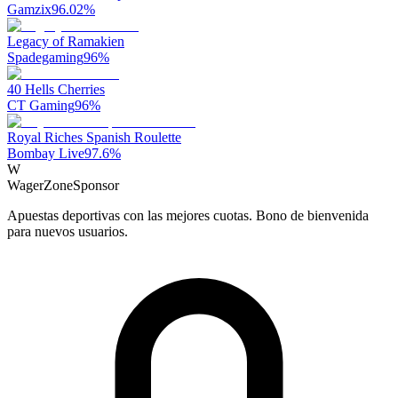
Gamzix
96.02
%
Legacy of Ramakien
Spadegaming
96
%
40 Hells Cherries
CT Gaming
96
%
Royal Riches Spanish Roulette
Bombay Live
97.6
%
W
WagerZone
Sponsor
Apuestas deportivas con las mejores cuotas. Bono de bienvenida
para nuevos usuarios.