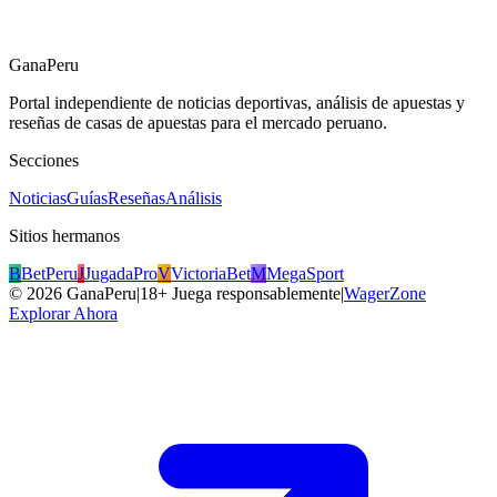
GanaPeru
Portal independiente de noticias deportivas, análisis de apuestas y
reseñas de casas de apuestas para el mercado peruano.
Secciones
Noticias
Guías
Reseñas
Análisis
Sitios hermanos
B
BetPeru
J
JugadaPro
V
VictoriaBet
M
MegaSport
©
2026
GanaPeru
|
18+ Juega responsablemente
|
WagerZone
Explorar Ahora