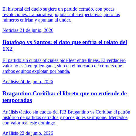
El historial del duelo sugiere un partido cerrado, con pocas
revoluciones. La narrativa popular infla expectativas, pero los
números enfrían y apuntan al under.
Noticias
·
21 de junio, 2026
Botafogo vs Santos: el dato que enfría el relato del
1X2
El partido sin cuotas oficiales pide leer entre líneas. El verdadero
valor no está en quién gana, sino en el mercado de córners que
ambos equipos explotan por banda.
Análisis
·
24 de junio, 2026
Bragantino-Coritiba: el libreto que no entiende de
temporadas
Análisis táctico sin cuotas del RB Bragantino vs Coritiba: el patrón
histórico de partidos cerrados y pocos goles se impone. Mercados
con valor real este domingo.
Análisis
·
22 de junio, 2026