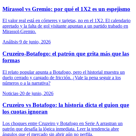
Mirassol vs Gremio: por qué el 1X2 es un espejismo
El valor real está en córneres y tarjetas, no en el 1X2. El calendario
apretado y la falta de gol visitante apuntan a un partido trabado en
Mirassol-Gremio.
Análisis
·
9 de junio, 2026
Cruzeiro-Botafogo: el patrón que grita más que las
formas
El relato popular apunta a Botafogo, pero el historial muestra un
duelo cerrado y cargado de fricción. ¿Vale la pena seguir a los
números o a la narrativa?
Noticias
·
20 de junio, 2026
Cruzeiro vs Botafogo: la historia dicta el guion que
los cuotas ignoran
Los choques entre Cruzeiro y Botafogo en Serie A arrastran un
patrón que desafía la lógica inmediata. Leer la tendencia abre
ángulos que el mercado sin abrir aún no perfila.