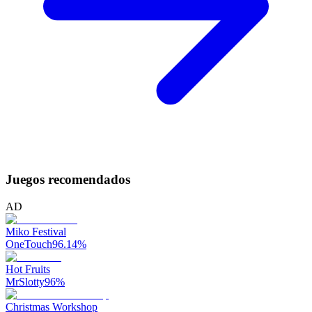
Juegos recomendados
AD
Miko Festival
OneTouch
96.14
%
Hot Fruits
MrSlotty
96
%
Christmas Workshop