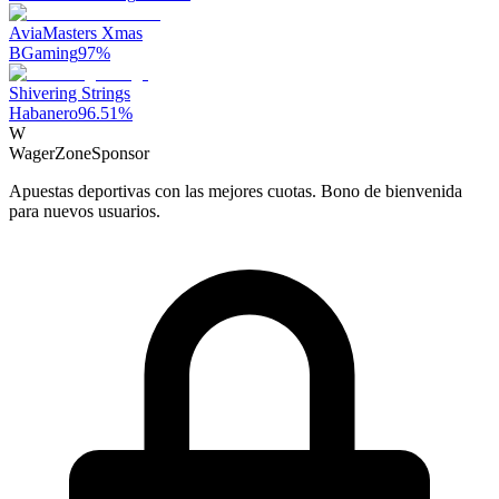
AviaMasters Xmas
BGaming
97
%
Shivering Strings
Habanero
96.51
%
W
WagerZone
Sponsor
Apuestas deportivas con las mejores cuotas. Bono de bienvenida
para nuevos usuarios.