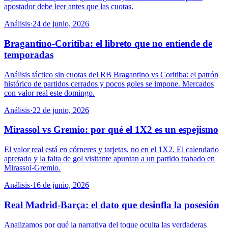
apostador debe leer antes que las cuotas.
Análisis
·
24 de junio, 2026
Bragantino-Coritiba: el libreto que no entiende de
temporadas
Análisis táctico sin cuotas del RB Bragantino vs Coritiba: el patrón
histórico de partidos cerrados y pocos goles se impone. Mercados
con valor real este domingo.
Análisis
·
22 de junio, 2026
Mirassol vs Gremio: por qué el 1X2 es un espejismo
El valor real está en córneres y tarjetas, no en el 1X2. El calendario
apretado y la falta de gol visitante apuntan a un partido trabado en
Mirassol-Gremio.
Análisis
·
16 de junio, 2026
Real Madrid-Barça: el dato que desinfla la posesión
Analizamos por qué la narrativa del toque oculta las verdaderas