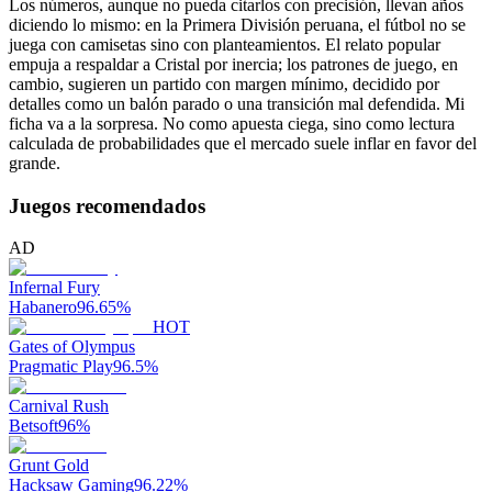
Los números, aunque no pueda citarlos con precisión, llevan años
diciendo lo mismo: en la Primera División peruana, el fútbol no se
juega con camisetas sino con planteamientos. El relato popular
empuja a respaldar a Cristal por inercia; los patrones de juego, en
cambio, sugieren un partido con margen mínimo, decidido por
detalles como un balón parado o una transición mal defendida. Mi
ficha va a la sorpresa. No como apuesta ciega, sino como lectura
calculada de probabilidades que el mercado suele inflar en favor del
grande.
Juegos recomendados
AD
Infernal Fury
Habanero
96.65
%
HOT
Gates of Olympus
Pragmatic Play
96.5
%
Carnival Rush
Betsoft
96
%
Grunt Gold
Hacksaw Gaming
96.22
%