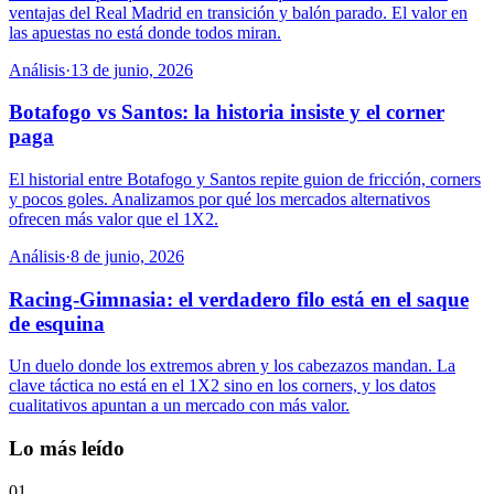
ventajas del Real Madrid en transición y balón parado. El valor en
las apuestas no está donde todos miran.
Análisis
·
13 de junio, 2026
Botafogo vs Santos: la historia insiste y el corner
paga
El historial entre Botafogo y Santos repite guion de fricción, corners
y pocos goles. Analizamos por qué los mercados alternativos
ofrecen más valor que el 1X2.
Análisis
·
8 de junio, 2026
Racing-Gimnasia: el verdadero filo está en el saque
de esquina
Un duelo donde los extremos abren y los cabezazos mandan. La
clave táctica no está en el 1X2 sino en los corners, y los datos
cualitativos apuntan a un mercado con más valor.
Lo más leído
01