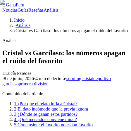
G
GanaPeru
Noticias
Guías
Reseñas
Análisis
Inicio
›
Análisis
›
Cristal vs Garcilaso: los números apagan el ruido del favorito
Análisis
Cristal vs Garcilaso: los números apagan
el ruido del favorito
L
Lucía Paredes
·
8 de junio, 2026
·
4 min
de lectura
·
sporting cristal
deportivo
garcilaso
primera división
Contenido del artículo
1.
¿Por qué el relato infla a Cristal?
2.
El dato incómodo que la previa ignora
3.
¿Dónde se ganan estos partidos?
4.
¿Qué mercados conviene mirar?
5.
Conclusión: el favorito no es tan favorito