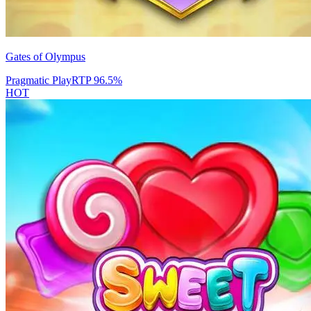
Gates of Olympus
Pragmatic Play
RTP
96.5
%
HOT