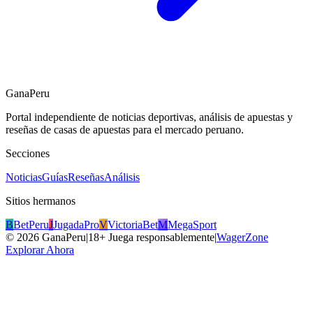
GanaPeru
Portal independiente de noticias deportivas, análisis de apuestas y
reseñas de casas de apuestas para el mercado peruano.
Secciones
Noticias
Guías
Reseñas
Análisis
Sitios hermanos
B
BetPeru
J
JugadaPro
V
VictoriaBet
M
MegaSport
©
2026
GanaPeru
|
18+ Juega responsablemente
|
WagerZone
Explorar Ahora