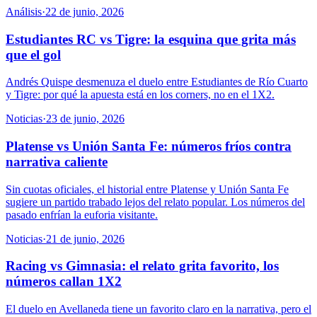
Análisis
·
22 de junio, 2026
Estudiantes RC vs Tigre: la esquina que grita más
que el gol
Andrés Quispe desmenuza el duelo entre Estudiantes de Río Cuarto
y Tigre: por qué la apuesta está en los corners, no en el 1X2.
Noticias
·
23 de junio, 2026
Platense vs Unión Santa Fe: números fríos contra
narrativa caliente
Sin cuotas oficiales, el historial entre Platense y Unión Santa Fe
sugiere un partido trabado lejos del relato popular. Los números del
pasado enfrían la euforia visitante.
Noticias
·
21 de junio, 2026
Racing vs Gimnasia: el relato grita favorito, los
números callan 1X2
El duelo en Avellaneda tiene un favorito claro en la narrativa, pero el