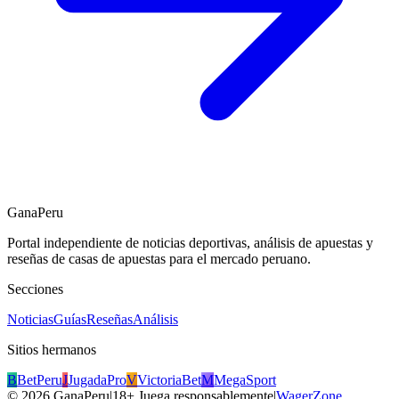
GanaPeru
Portal independiente de noticias deportivas, análisis de apuestas y
reseñas de casas de apuestas para el mercado peruano.
Secciones
Noticias
Guías
Reseñas
Análisis
Sitios hermanos
B
BetPeru
J
JugadaPro
V
VictoriaBet
M
MegaSport
©
2026
GanaPeru
|
18+ Juega responsablemente
|
WagerZone