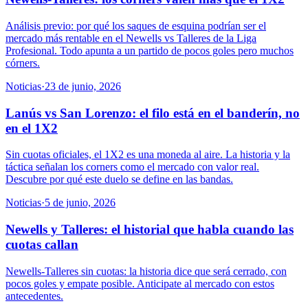
Análisis previo: por qué los saques de esquina podrían ser el
mercado más rentable en el Newells vs Talleres de la Liga
Profesional. Todo apunta a un partido de pocos goles pero muchos
córners.
Noticias
·
23 de junio, 2026
Lanús vs San Lorenzo: el filo está en el banderín, no
en el 1X2
Sin cuotas oficiales, el 1X2 es una moneda al aire. La historia y la
táctica señalan los corners como el mercado con valor real.
Descubre por qué este duelo se define en las bandas.
Noticias
·
5 de junio, 2026
Newells y Talleres: el historial que habla cuando las
cuotas callan
Newells-Talleres sin cuotas: la historia dice que será cerrado, con
pocos goles y empate posible. Anticipate al mercado con estos
antecedentes.