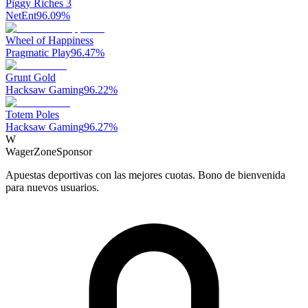
Piggy Riches 3
NetEnt
96.09
%
Wheel of Happiness
Pragmatic Play
96.47
%
Grunt Gold
Hacksaw Gaming
96.22
%
Totem Poles
Hacksaw Gaming
96.27
%
W
WagerZone
Sponsor
Apuestas deportivas con las mejores cuotas. Bono de bienvenida
para nuevos usuarios.