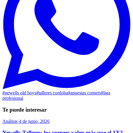
#
newells old boys
#
talleres cordoba
#
apuestas corners
#
liga
profesional
Te puede interesar
Análisis
·
4 de junio, 2026
Newells-Talleres: los corners valen más que el 1X2