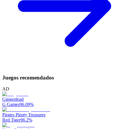
Juegos recomendados
AD
Gingerdead
G Games
96.09
%
Pirates Plenty Treasures
Red Tiger
96.2
%