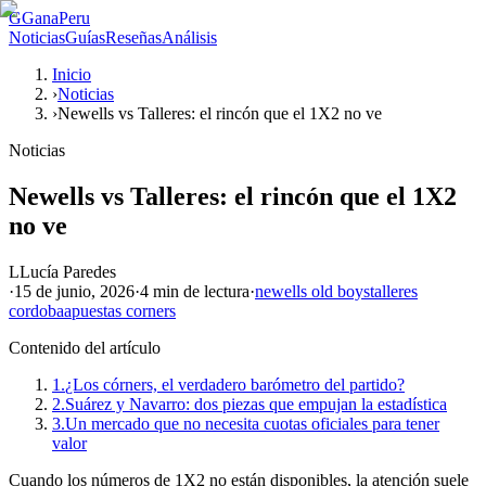
G
GanaPeru
Noticias
Guías
Reseñas
Análisis
Inicio
›
Noticias
›
Newells vs Talleres: el rincón que el 1X2 no ve
Noticias
Newells vs Talleres: el rincón que el 1X2
no ve
L
Lucía Paredes
·
15 de junio, 2026
·
4 min
de lectura
·
newells old boys
talleres
cordoba
apuestas corners
Contenido del artículo
1.
¿Los córners, el verdadero barómetro del partido?
2.
Suárez y Navarro: dos piezas que empujan la estadística
3.
Un mercado que no necesita cuotas oficiales para tener
valor
Cuando los números de 1X2 no están disponibles, la atención suele