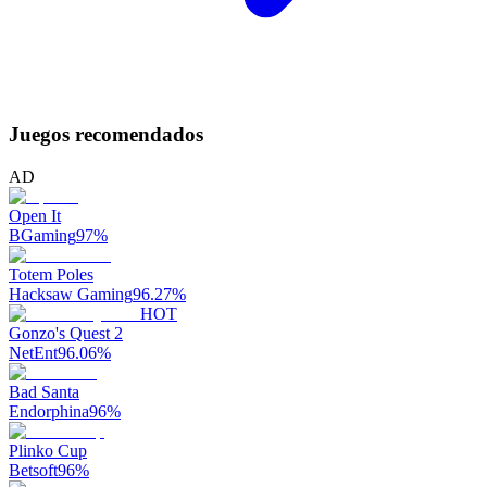
Juegos recomendados
AD
Open It
BGaming
97
%
Totem Poles
Hacksaw Gaming
96.27
%
HOT
Gonzo's Quest 2
NetEnt
96.06
%
Bad Santa
Endorphina
96
%
Plinko Cup
Betsoft
96
%