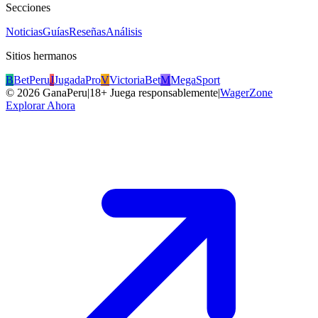
Secciones
Noticias
Guías
Reseñas
Análisis
Sitios hermanos
B
BetPeru
J
JugadaPro
V
VictoriaBet
M
MegaSport
©
2026
GanaPeru
|
18+ Juega responsablemente
|
WagerZone
Explorar Ahora