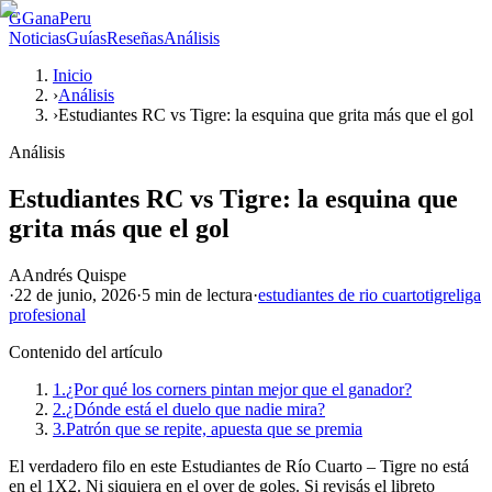
G
GanaPeru
Noticias
Guías
Reseñas
Análisis
Inicio
›
Análisis
›
Estudiantes RC vs Tigre: la esquina que grita más que el gol
Análisis
Estudiantes RC vs Tigre: la esquina que
grita más que el gol
A
Andrés Quispe
·
22 de junio, 2026
·
5 min
de lectura
·
estudiantes de rio cuarto
tigre
liga
profesional
Contenido del artículo
1.
¿Por qué los corners pintan mejor que el ganador?
2.
¿Dónde está el duelo que nadie mira?
3.
Patrón que se repite, apuesta que se premia
El verdadero filo en este Estudiantes de Río Cuarto – Tigre no está
en el 1X2. Ni siquiera en el over de goles. Si revisás el libreto