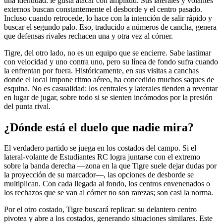
una identidad: le gusta atacar con amplitud. Sus laterales y volantes
externos buscan constantemente el desborde y el centro pasado.
Incluso cuando retrocede, lo hace con la intención de salir rápido y
buscar el segundo palo. Eso, traducido a números de cancha, genera
que defensas rivales rechacen una y otra vez al córner.
Tigre, del otro lado, no es un equipo que se encierre. Sabe lastimar
con velocidad y uno contra uno, pero su línea de fondo sufra cuando
la enfrentan por fuera. Históricamente, en sus visitas a canchas
donde el local impone ritmo aéreo, ha concedido muchos saques de
esquina. No es casualidad: los centrales y laterales tienden a reventar
en lugar de jugar, sobre todo si se sienten incómodos por la presión
del punta rival.
¿Dónde está el duelo que nadie mira?
El verdadero partido se juega en los costados del campo. Si el
lateral-volante de Estudiantes RC logra juntarse con el extremo
sobre la banda derecha —zona en la que Tigre suele dejar dudas por
la proyección de su marcador—, las opciones de desborde se
multiplican. Con cada llegada al fondo, los centros envenenados o
los rechazos que se van al córner no son rarezas; son casi la norma.
Por el otro costado, Tigre buscará replicar: su delantero centro
pivotea y abre a los costados, generando situaciones similares. Este