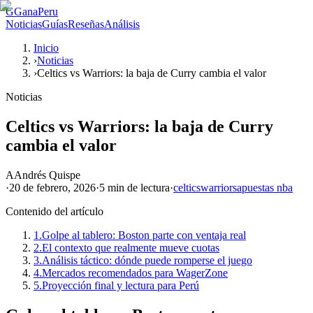
G
GanaPeru
Noticias
Guías
Reseñas
Análisis
Inicio
›
Noticias
›
Celtics vs Warriors: la baja de Curry cambia el valor
Noticias
Celtics vs Warriors: la baja de Curry
cambia el valor
A
Andrés Quispe
·
20 de febrero, 2026
·
5 min
de lectura
·
celtics
warriors
apuestas nba
Contenido del artículo
1.
Golpe al tablero: Boston parte con ventaja real
2.
El contexto que realmente mueve cuotas
3.
Análisis táctico: dónde puede romperse el juego
4.
Mercados recomendados para WagerZone
5.
Proyección final y lectura para Perú