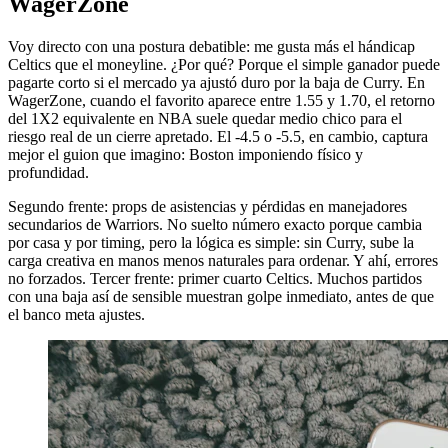
WagerZone
Voy directo con una postura debatible: me gusta más el hándicap
Celtics que el moneyline. ¿Por qué? Porque el simple ganador puede
pagarte corto si el mercado ya ajustó duro por la baja de Curry. En
WagerZone, cuando el favorito aparece entre 1.55 y 1.70, el retorno
del 1X2 equivalente en NBA suele quedar medio chico para el
riesgo real de un cierre apretado. El -4.5 o -5.5, en cambio, captura
mejor el guion que imagino: Boston imponiendo físico y
profundidad.
Segundo frente: props de asistencias y pérdidas en manejadores
secundarios de Warriors. No suelto número exacto porque cambia
por casa y por timing, pero la lógica es simple: sin Curry, sube la
carga creativa en manos menos naturales para ordenar. Y ahí, errores
no forzados. Tercer frente: primer cuarto Celtics. Muchos partidos
con una baja así de sensible muestran golpe inmediato, antes de que
el banco meta ajustes.