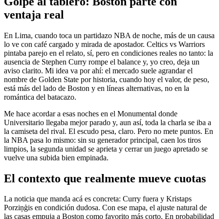
Golpe al tablero: Boston parte con
ventaja real
En Lima, cuando toca un partidazo NBA de noche, más de un causa
lo ve con café cargado y mirada de apostador. Celtics vs Warriors
pintaba parejo en el relato, sí, pero en condiciones reales no tanto: la
ausencia de Stephen Curry rompe el balance y, yo creo, deja un
aviso clarito. Mi idea va por ahí: el mercado suele agrandar el
nombre de Golden State por historia, cuando hoy el valor, de peso,
está más del lado de Boston y en líneas alternativas, no en la
romántica del batacazo.
Me hace acordar a esas noches en el Monumental donde
Universitario llegaba mejor parado y, aun así, toda la charla se iba a
la camiseta del rival. El escudo pesa, claro. Pero no mete puntos. En
la NBA pasa lo mismo: sin su generador principal, caen los tiros
limpios, la segunda unidad se aprieta y cerrar un juego apretado se
vuelve una subida bien empinada.
El contexto que realmente mueve cuotas
La noticia que manda acá es concreta: Curry fuera y Kristaps
Porziņģis en condición dudosa. Con ese mapa, el ajuste natural de
las casas empuja a Boston como favorito más corto. En probabilidad