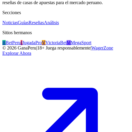
reseñas de casas de apuestas para el mercado peruano.
Secciones
Noticias
Guías
Reseñas
Análisis
Sitios hermanos
B
BetPeru
J
JugadaPro
V
VictoriaBet
M
MegaSport
©
2026
GanaPeru
|
18+ Juega responsablemente
|
WagerZone
Explorar Ahora