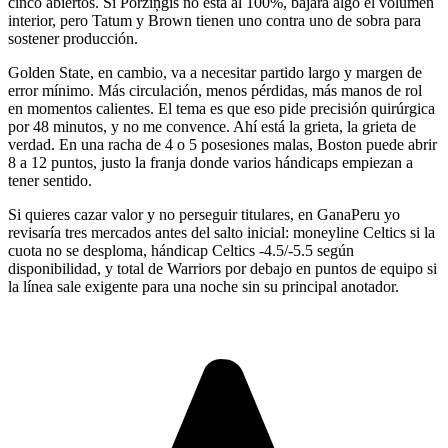
cinco abiertos. Si Porziņģis no está al 100%, bajará algo el volumen
interior, pero Tatum y Brown tienen uno contra uno de sobra para
sostener producción.
Golden State, en cambio, va a necesitar partido largo y margen de
error mínimo. Más circulación, menos pérdidas, más manos de rol
en momentos calientes. El tema es que eso pide precisión quirúrgica
por 48 minutos, y no me convence. Ahí está la grieta, la grieta de
verdad. En una racha de 4 o 5 posesiones malas, Boston puede abrir
8 a 12 puntos, justo la franja donde varios hándicaps empiezan a
tener sentido.
Si quieres cazar valor y no perseguir titulares, en GanaPeru yo
revisaría tres mercados antes del salto inicial: moneyline Celtics si la
cuota no se desploma, hándicap Celtics -4.5/-5.5 según
disponibilidad, y total de Warriors por debajo en puntos de equipo si
la línea sale exigente para una noche sin su principal anotador.