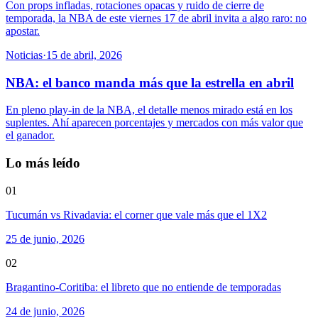
Con props infladas, rotaciones opacas y ruido de cierre de
temporada, la NBA de este viernes 17 de abril invita a algo raro: no
apostar.
Noticias
·
15 de abril, 2026
NBA: el banco manda más que la estrella en abril
En pleno play-in de la NBA, el detalle menos mirado está en los
suplentes. Ahí aparecen porcentajes y mercados con más valor que
el ganador.
Lo más leído
01
Tucumán vs Rivadavia: el corner que vale más que el 1X2
25 de junio, 2026
02
Bragantino-Coritiba: el libreto que no entiende de temporadas
24 de junio, 2026