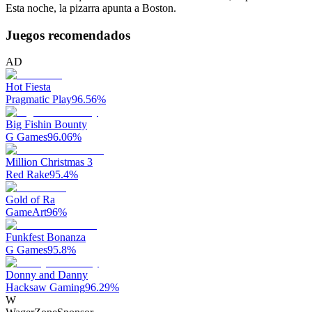
Esta noche, la pizarra apunta a Boston.
Juegos recomendados
AD
Hot Fiesta
Pragmatic Play
96.56
%
Big Fishin Bounty
G Games
96.06
%
Million Christmas 3
Red Rake
95.4
%
Gold of Ra
GameArt
96
%
Funkfest Bonanza
G Games
95.8
%
Donny and Danny
Hacksaw Gaming
96.29
%
W