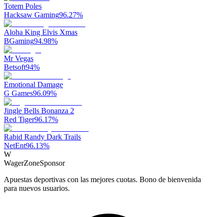
Totem Poles
Hacksaw Gaming
96.27
%
Aloha King Elvis Xmas
BGaming
94.98
%
Mr Vegas
Betsoft
94
%
Emotional Damage
G Games
96.09
%
Jingle Bells Bonanza 2
Red Tiger
96.17
%
Rabid Randy Dark Trails
NetEnt
96.13
%
W
WagerZone
Sponsor
Apuestas deportivas con las mejores cuotas. Bono de bienvenida
para nuevos usuarios.