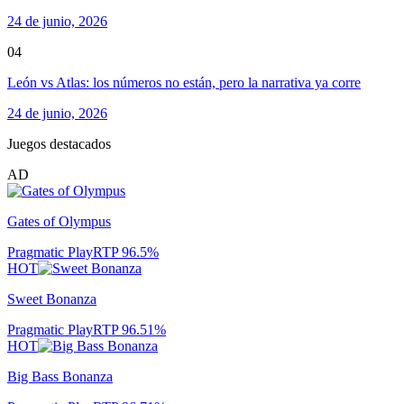
24 de junio, 2026
04
León vs Atlas: los números no están, pero la narrativa ya corre
24 de junio, 2026
Juegos destacados
AD
Gates of Olympus
Pragmatic Play
RTP
96.5
%
HOT
Sweet Bonanza
Pragmatic Play
RTP
96.51
%
HOT
Big Bass Bonanza