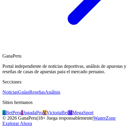
GanaPeru
Portal independiente de noticias deportivas, análisis de apuestas y
reseñas de casas de apuestas para el mercado peruano.
Secciones
Noticias
Guías
Reseñas
Análisis
Sitios hermanos
B
BetPeru
J
JugadaPro
V
VictoriaBet
M
MegaSport
©
2026
GanaPeru
|
18+ Juega responsablemente
|
WagerZone
Explorar Ahora