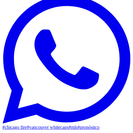
#
chicago fire
#
vancouver whitecaps
#
mls
#
pronóstico