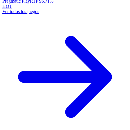
Pragmatic Play
RTP
96.71
%
HOT
Ver todos los juegos