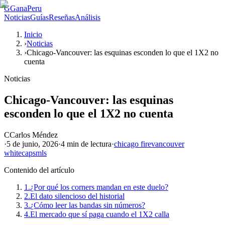
G
GanaPeru
Noticias
Guías
Reseñas
Análisis
Inicio
›
Noticias
›
Chicago-Vancouver: las esquinas esconden lo que el 1X2 no
cuenta
Noticias
Chicago-Vancouver: las esquinas
esconden lo que el 1X2 no cuenta
C
Carlos Méndez
·
5 de junio, 2026
·
4 min
de lectura
·
chicago fire
vancouver
whitecaps
mls
Contenido del artículo
1.
¿Por qué los corners mandan en este duelo?
2.
El dato silencioso del historial
3.
¿Cómo leer las bandas sin números?
4.
El mercado que sí paga cuando el 1X2 calla