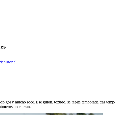
les
via
historial
oco gol y mucho roce. Ese guion, tozudo, se repite temporada tras tempo
números no cierran.