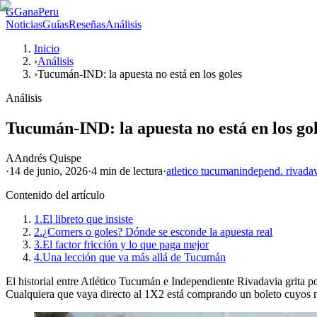
G
GanaPeru
Noticias
Guías
Reseñas
Análisis
Inicio
›
Análisis
›
Tucumán-IND: la apuesta no está en los goles
Análisis
Tucumán-IND: la apuesta no está en los go
A
Andrés Quispe
·
14 de junio, 2026
·
4 min
de lectura
·
atletico tucuman
independ. rivada
Contenido del artículo
1.
El libreto que insiste
2.
¿Corners o goles? Dónde se esconde la apuesta real
3.
El factor fricción y lo que paga mejor
4.
Una lección que va más allá de Tucumán
El historial entre Atlético Tucumán e Independiente Rivadavia grita p
Cualquiera que vaya directo al 1X2 está comprando un boleto cuyos 