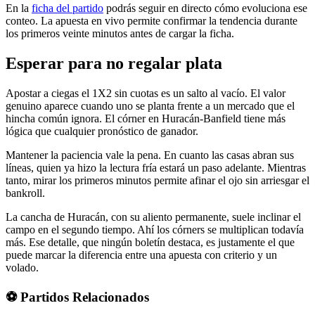
En la
ficha del partido
podrás seguir en directo cómo evoluciona ese
conteo. La apuesta en vivo permite confirmar la tendencia durante
los primeros veinte minutos antes de cargar la ficha.
Esperar para no regalar plata
Apostar a ciegas el 1X2 sin cuotas es un salto al vacío. El valor
genuino aparece cuando uno se planta frente a un mercado que el
hincha común ignora. El córner en Huracán-Banfield tiene más
lógica que cualquier pronóstico de ganador.
Mantener la paciencia vale la pena. En cuanto las casas abran sus
líneas, quien ya hizo la lectura fría estará un paso adelante. Mientras
tanto, mirar los primeros minutos permite afinar el ojo sin arriesgar el
bankroll.
La cancha de Huracán, con su aliento permanente, suele inclinar el
campo en el segundo tiempo. Ahí los córners se multiplican todavía
más. Ese detalle, que ningún boletín destaca, es justamente el que
puede marcar la diferencia entre una apuesta con criterio y un
volado.
⚽ Partidos Relacionados