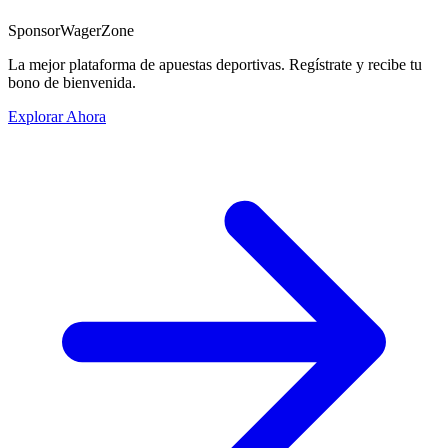
Sponsor
WagerZone
La mejor plataforma de apuestas deportivas. Regístrate y recibe tu
bono de bienvenida.
Explorar Ahora