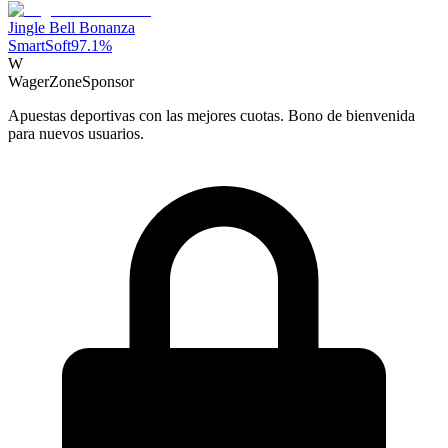
Jingle Bell Bonanza
SmartSoft
97.1
%
W
WagerZone
Sponsor
Apuestas deportivas con las mejores cuotas. Bono de bienvenida
para nuevos usuarios.