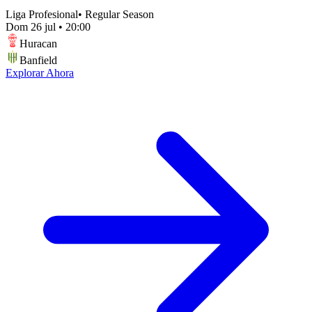
Liga Profesional
•
Regular Season
Dom 26 jul
•
20:00
Huracan
Banfield
Explorar Ahora