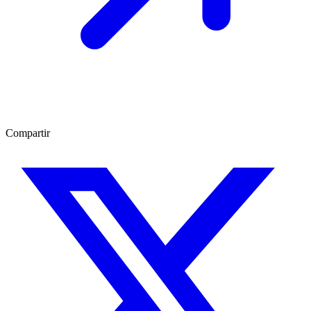
Compartir