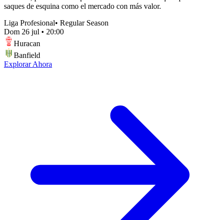
saques de esquina como el mercado con más valor.
Liga Profesional
•
Regular Season
Dom 26 jul
•
20:00
Huracan
Banfield
Explorar Ahora