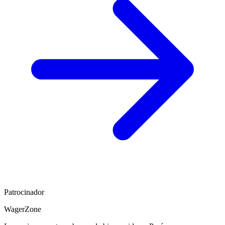
Patrocinador
WagerZone