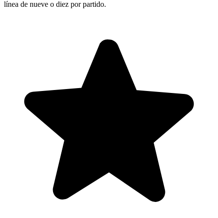
línea de nueve o diez por partido.