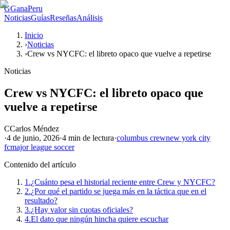
G
GanaPeru
Noticias
Guías
Reseñas
Análisis
Inicio
›
Noticias
›
Crew vs NYCFC: el libreto opaco que vuelve a repetirse
Noticias
Crew vs NYCFC: el libreto opaco que
vuelve a repetirse
C
Carlos Méndez
·
4 de junio, 2026
·
4 min
de lectura
·
columbus crew
new york city
fc
major league soccer
Contenido del artículo
1.
¿Cuánto pesa el historial reciente entre Crew y NYCFC?
2.
¿Por qué el partido se juega más en la táctica que en el
resultado?
3.
¿Hay valor sin cuotas oficiales?
4.
El dato que ningún hincha quiere escuchar