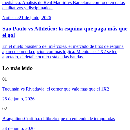
mediático. Análisis de Real Madrid vs Barcelona con foco en datos
cualitativos y disciplinados.
Noticias
·
21 de junio, 2026
Sao Paulo vs Athletico: la esquina que paga más que
el gol
En el duelo brasileño del miércoles, el mercado de tiros de esquina
aparece como la opción con más lógica. Mientras el 1X2 se lee
apretado, el detalle oculto está en las bandas.
Lo más leído
01
Tucumán vs Rivadavia: el corner que vale más que el 1X2
25 de junio, 2026
02
Bragantino-Coritiba: el libreto que no entiende de temporadas
24 de junio, 2026