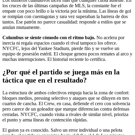
Los números cualitativos dicen más que cualquier cuota ausente. En
los cruces de las últimas campañas de MLS, la constante fue el
empate con poco brillo o la victoria por la mínima. Las líneas de gol
se rompían con cuentagotas y rara vez superaban la barrera de dos
tantos. Ese patrón no parece casualidad: responde a estilos que se
anulan mutuamente.
Columbus se siente cómodo con el ritmo bajo.
No acelera por
inercia ni regala espacios cuando el rival tampoco los ofrece.
NYCFC, lejos del Yankee Stadium, pierde filo y se vuelve un
equipo de posesión estéril. El choque genera pocos remates al arco y
muchas interrupciones. El historial reciente lo certifica.
¿Por qué el partido se juega más en la
táctica que en el resultado?
La estructura de ambos colectivos empuja hacia la zona de confort:
bloques medios, pressing selectivo y ataques que se diluyen en tres
cuartos de cancha. El Crew, en casa, defiende el cero con solvencia
pero carece de un goleador que marque diferencias contra defensas
cerradas. NYCFC, cuando visita a rivales de similar nivel, prioriza
el punto y arma líneas de contención rápidas.
El guion ya es conocido. Salvo un error individual o una pelota