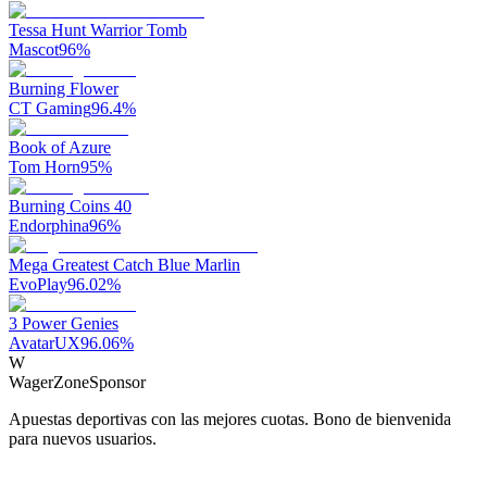
Tessa Hunt Warrior Tomb
Mascot
96
%
Burning Flower
CT Gaming
96.4
%
Book of Azure
Tom Horn
95
%
Burning Coins 40
Endorphina
96
%
Mega Greatest Catch Blue Marlin
EvoPlay
96.02
%
3 Power Genies
AvatarUX
96.06
%
W
WagerZone
Sponsor
Apuestas deportivas con las mejores cuotas. Bono de bienvenida
para nuevos usuarios.