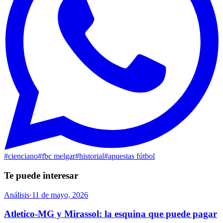
#
cienciano
#
fbc melgar
#
historial
#
apuestas fútbol
Te puede interesar
Análisis
·
11 de mayo, 2026
Atletico-MG y Mirassol: la esquina que puede pagar