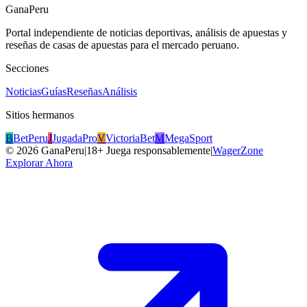
GanaPeru
Portal independiente de noticias deportivas, análisis de apuestas y
reseñas de casas de apuestas para el mercado peruano.
Secciones
Noticias
Guías
Reseñas
Análisis
Sitios hermanos
B
BetPeru
J
JugadaPro
V
VictoriaBet
M
MegaSport
©
2026
GanaPeru
|
18+ Juega responsablemente
|
WagerZone
Explorar Ahora