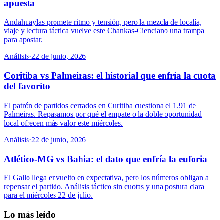
apuesta
Andahuaylas promete ritmo y tensión, pero la mezcla de localía,
viaje y lectura táctica vuelve este Chankas-Cienciano una trampa
para apostar.
Análisis
·
22 de junio, 2026
Coritiba vs Palmeiras: el historial que enfría la cuota
del favorito
El patrón de partidos cerrados en Curitiba cuestiona el 1.91 de
Palmeiras. Repasamos por qué el empate o la doble oportunidad
local ofrecen más valor este miércoles.
Análisis
·
22 de junio, 2026
Atlético-MG vs Bahia: el dato que enfría la euforia
El Gallo llega envuelto en expectativa, pero los números obligan a
repensar el partido. Análisis táctico sin cuotas y una postura clara
para el miércoles 22 de julio.
Lo más leído