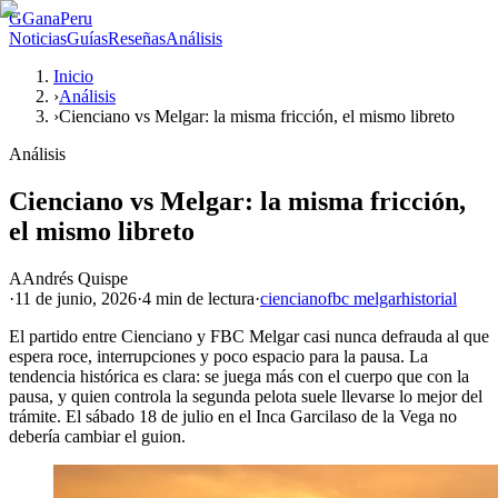
G
GanaPeru
Noticias
Guías
Reseñas
Análisis
Inicio
›
Análisis
›
Cienciano vs Melgar: la misma fricción, el mismo libreto
Análisis
Cienciano vs Melgar: la misma fricción,
el mismo libreto
A
Andrés Quispe
·
11 de junio, 2026
·
4 min
de lectura
·
cienciano
fbc melgar
historial
El partido entre Cienciano y FBC Melgar casi nunca defrauda al que
espera roce, interrupciones y poco espacio para la pausa. La
tendencia histórica es clara: se juega más con el cuerpo que con la
pausa, y quien controla la segunda pelota suele llevarse lo mejor del
trámite. El sábado 18 de julio en el Inca Garcilaso de la Vega no
debería cambiar el guion.