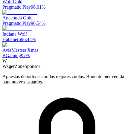
Wolf Gold
Pragmatic Play
96.01
%
Anaconda Gold
Pragmatic Play
96.54
%
Indiana Wolf
Habanero
96.44
%
AviaMasters Xmas
BGaming
97
%
W
WagerZone
Sponsor
Apuestas deportivas con las mejores cuotas. Bono de bienvenida
para nuevos usuarios.