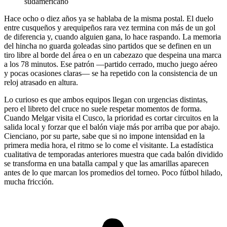
sudamericano
Hace ocho o diez años ya se hablaba de la misma postal. El duelo
entre cusqueños y arequipeños rara vez termina con más de un gol
de diferencia y, cuando alguien gana, lo hace raspando. La memoria
del hincha no guarda goleadas sino partidos que se definen en un
tiro libre al borde del área o en un cabezazo que despeina una marca
a los 78 minutos. Ese patrón —partido cerrado, mucho juego aéreo
y pocas ocasiones claras— se ha repetido con la consistencia de un
reloj atrasado en altura.
Lo curioso es que ambos equipos llegan con urgencias distintas,
pero el libreto del cruce no suele respetar momentos de forma.
Cuando Melgar visita el Cusco, la prioridad es cortar circuitos en la
salida local y forzar que el balón viaje más por arriba que por abajo.
Cienciano, por su parte, sabe que si no impone intensidad en la
primera media hora, el ritmo se lo come el visitante. La estadística
cualitativa de temporadas anteriores muestra que cada balón dividido
se transforma en una batalla campal y que las amarillas aparecen
antes de lo que marcan los promedios del torneo. Poco fútbol hilado,
mucha fricción.