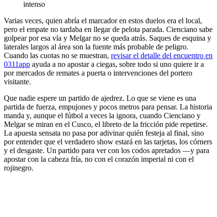
intenso
Varias veces, quien abría el marcador en estos duelos era el local,
pero el empate no tardaba en llegar de pelota parada. Cienciano sabe
golpear por esa vía y Melgar no se queda atrás. Saques de esquina y
laterales largos al área son la fuente más probable de peligro.
Cuando las cuotas no se muestran,
revisar el detalle del encuentro en
0311app
ayuda a no apostar a ciegas, sobre todo si uno quiere ir a
por mercados de remates a puerta o intervenciones del portero
visitante.
Que nadie espere un partido de ajedrez. Lo que se viene es una
partida de fuerza, empujones y pocos metros para pensar. La historia
manda y, aunque el fútbol a veces la ignora, cuando Cienciano y
Melgar se miran en el Cusco, el libreto de la fricción pide repetirse.
La apuesta sensata no pasa por adivinar quién festeja al final, sino
por entender que el verdadero show estará en las tarjetas, los córners
y el desgaste. Un partido para ver con los codos apretados —y para
apostar con la cabeza fría, no con el corazón imperial ni con el
rojinegro.