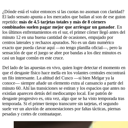
¿Dónde está el valor entonces si las cuotas no asoman con claridad?
El lado sensato apunta a los mercados que bailan al son de ese guion
repetido:
más de 4.5 tarjetas totales y más de 8 córners
combinados suelen pagar mejor que arriesgar un ganador
. En
los últimos enfrentamientos en el sur, el primer córner llegó antes del
minuto 12 en una buena cantidad de ocasiones, empujado por
centros laterales y rechazos apurados. No es un dato numérico
exacto que pueda clavar aquí —no tengo planilla oficial—, pero la
sensación de que el juego se abre por bandas a los diez minutos es
casi un lugar común en este cruce.
Del lado de las apuestas en vivo, quien logre detectar el momento en
que el desgaste físico hace mella en los volantes centrales encontrará
un filo interesante. La altitud del Cusco —si bien Melgar ya la
conoce— siempre añade un elemento extra al cansancio a partir del
minuto 60. Ahí las transiciones se estiran y los espacios que antes no
existían aparecen detrás del mediocampo local. Ese patrón de
desgaste progresivo es, otra vez, algo que se ha visto temporada tras
temporada. Si el primer tiempo transcurre sin tarjetas, el segundo
suele ver un aluvión de amonestaciones por faltas tácticas, piernas
pesadas y cortes de contraataque.