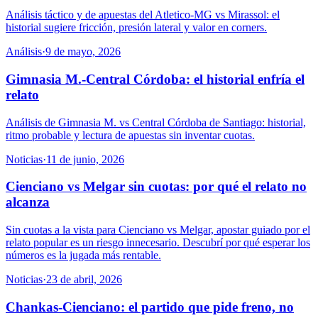
Análisis táctico y de apuestas del Atletico-MG vs Mirassol: el
historial sugiere fricción, presión lateral y valor en corners.
Análisis
·
9 de mayo, 2026
Gimnasia M.-Central Córdoba: el historial enfría el
relato
Análisis de Gimnasia M. vs Central Córdoba de Santiago: historial,
ritmo probable y lectura de apuestas sin inventar cuotas.
Noticias
·
11 de junio, 2026
Cienciano vs Melgar sin cuotas: por qué el relato no
alcanza
Sin cuotas a la vista para Cienciano vs Melgar, apostar guiado por el
relato popular es un riesgo innecesario. Descubrí por qué esperar los
números es la jugada más rentable.
Noticias
·
23 de abril, 2026
Chankas-Cienciano: el partido que pide freno, no