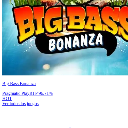
Big Bass Bonanza
Pragmatic Play
RTP
96.71
%
HOT
Ver todos los juegos