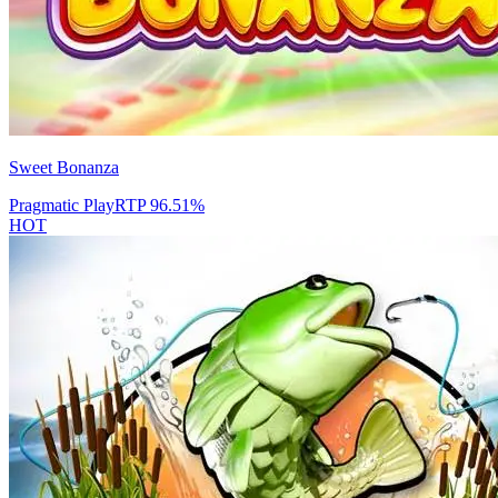
Sweet Bonanza
Pragmatic Play
RTP
96.51
%
HOT