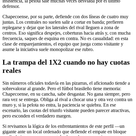
insistencia, la pelota sale muchas veces desviada por el último
defensor.
Chapecoense, por su parte, defiende con dos líneas de cuatro muy
juntas. Los centrales no suelen salir a cortar en banda; prefieren
replegarse y dejar que los laterales del rival lleguen a zona de
centros. Eso significa despejes, coberturas hacia atrás y, con mucha
frecuencia, saques de esquina en contra. No es casualidad: en esta
clase de emparejamientos, el equipo que juega como visitante y
asume la iniciativa suele monopolizar ese rubro.
La trampa del 1X2 cuando no hay cuotas
reales
Sin números oficiales todavía en las pizarras, el aficionado tiende a
sobrevalorar al grande. Pero el fútbol brasileño tiene memoria:
Chapecoense, en su cancha, sabe desgastar. No gana siempre, pero
rara vez se entrega. Obliga al rival a chocar una y otra vez contra un
muro y, si la pelota no entra, la paciencia se quiebra. En ese
escenario, las cuotas del triunfo visitante pueden parecer atractivas,
pero esconden el verdadero margen.
Si revisamos la lógica de los enfrentamientos de este perfil —un
gigante ante un local ordenado que defiende el empate en bloque