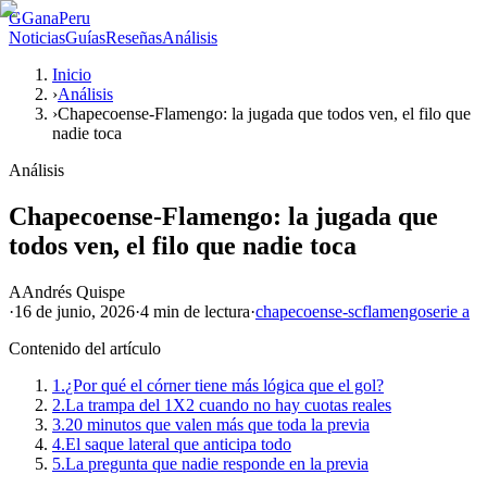
G
GanaPeru
Noticias
Guías
Reseñas
Análisis
Inicio
›
Análisis
›
Chapecoense-Flamengo: la jugada que todos ven, el filo que
nadie toca
Análisis
Chapecoense-Flamengo: la jugada que
todos ven, el filo que nadie toca
A
Andrés Quispe
·
16 de junio, 2026
·
4 min
de lectura
·
chapecoense-sc
flamengo
serie a
Contenido del artículo
1.
¿Por qué el córner tiene más lógica que el gol?
2.
La trampa del 1X2 cuando no hay cuotas reales
3.
20 minutos que valen más que toda la previa
4.
El saque lateral que anticipa todo
5.
La pregunta que nadie responde en la previa