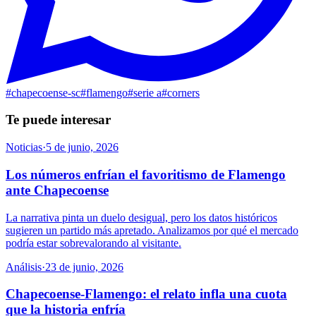
#
chapecoense-sc
#
flamengo
#
serie a
#
corners
Te puede interesar
Noticias
·
5 de junio, 2026
Los números enfrían el favoritismo de Flamengo
ante Chapecoense
La narrativa pinta un duelo desigual, pero los datos históricos
sugieren un partido más apretado. Analizamos por qué el mercado
podría estar sobrevalorando al visitante.
Análisis
·
23 de junio, 2026
Chapecoense-Flamengo: el relato infla una cuota
que la historia enfría