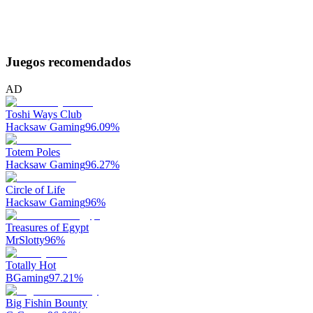
Juegos recomendados
AD
Toshi Ways Club
Hacksaw Gaming
96.09
%
Totem Poles
Hacksaw Gaming
96.27
%
Circle of Life
Hacksaw Gaming
96
%
Treasures of Egypt
MrSlotty
96
%
Totally Hot
BGaming
97.21
%
Big Fishin Bounty