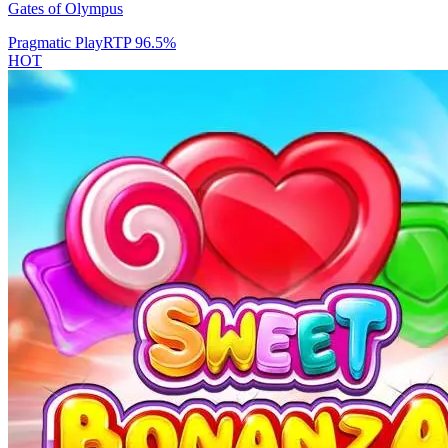
Gates of Olympus
Pragmatic Play
RTP
96.5
%
HOT