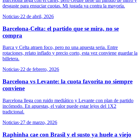
Barcelona llega con el cartel, pero Getafe tiene un partido de barro y
desgaste para ensuciar cuotas. Mi jugada va contra la mayoría.
Noticias
·
22 de abril, 2026
Barcelona-Celta: el partido que se mira, no se
compra
Barça y Celta atraen foco, pero no una apuesta seria. Entre
rotaciones, relato inflado y precio corto, esta vez conviene guardar la
billetera.
Noticias
·
22 de febrero, 2026
Barcelona vs Levante: la cuota favorita no siempre
conviene
Barcelona llega con ruido mediático y Levante con plan de partido
incómodo. En apuestas, el valor puede estar lejos del 1X2
tradicional.
Noticias
·
27 de marzo, 2026
Raphinha cae con Brasil y el susto ya huele a viejo