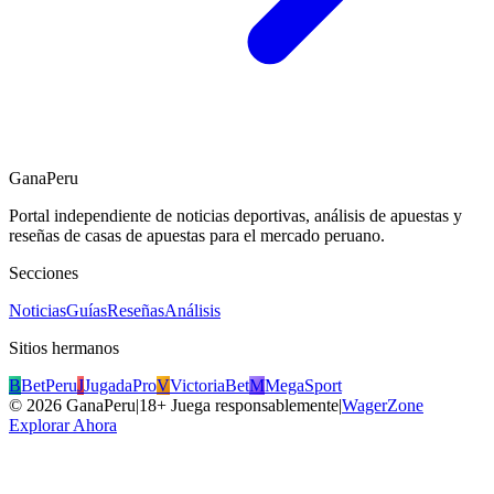
GanaPeru
Portal independiente de noticias deportivas, análisis de apuestas y
reseñas de casas de apuestas para el mercado peruano.
Secciones
Noticias
Guías
Reseñas
Análisis
Sitios hermanos
B
BetPeru
J
JugadaPro
V
VictoriaBet
M
MegaSport
©
2026
GanaPeru
|
18+ Juega responsablemente
|
WagerZone
Explorar Ahora