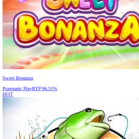
Sweet Bonanza
Pragmatic Play
RTP
96.51
%
HOT