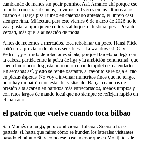
cambiando de manos sin pedir permiso. Así. Arranco ahí porque ese
minuto, con caras distintas, lo vimos mil veces en los últimos años:
cuando el Barça pisa Bilbao en calendario apretado, el libreto casi
siempre rima. Mi lectura para este viernes 6 de marzo de 2026 no le
va a gustar al que quiere certezas al toque: el historial pesa. Pesa de
verdad, más que la alineación de moda.
Antes de meternos a mercados, toca rebobinar un poco. Hansi Flick
soltó en la previa lo de piezas sensibles —Lewandowski, Gavi,
Pedri—, y el ruido de rotaciones sí jala, porque Barcelona llega con
la cabeza partida entre la pelea de liga y la ambición continental, que
suena lindo pero desgasta un montón cuando aprieta el calendario.
En semanas así, y esto se repite bastante, al favorito se le baja el filo
en plazas ásperas. No voy a inventar numeritos finos que no tengo,
pero hay un patrón que está ahí: visitas del Barça a canchas de
presión alta acaban en partidos más entrecortados, menos limpios y
con ratos largos de mando local que no siempre se reflejan rápido en
el marcador.
el patrón que vuelve cuando toca bilbao
San Mamés no juega, pero condiciona. Tal cual. Suena a frase
gastada, sí, hasta que miras cómo se hunden los laterales visitantes
pasado el minuto 60 y cómo ese pase interior que en Montjuïc sale