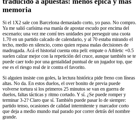
traducido a apuestas: menos épica y más
memoria
Si el 1X2 sale con Barcelona demasiado corto, yo paso. No compro.
Ya me salió carísima esa manía de apostar escudo por encima del
escenario; una vez me comí tres unidades por perseguir una cuota
1.70 en un partido calcado de calendario, y al 70 estaba mirando el
techo, medio en silencio, como quien repasa malas decisiones de
madrugada. Acá el historial cuenta otra peli: empate o Athletic +0.5
suelen calzar mejor con la repetición del cruce, aunque también se te
puede caer todo por una genialidad puntual de un jugador top, que
ese es el riesgo real de ir contra el favorito.
Si alguien insiste con goles, la lectura histórica pide freno con líneas
altas. No da. En estos duelos, el over bonito de previa puede
volverse tortura si los primeros 25 minutos se van en guerra de
duelos, faltas tácticas y ritmo cortado. Y sí. ¿Se puede romper y
terminar 3-2? Claro que sí. También puede pasar lo de siempre:
partido tenso, ocasiones de calidad intermitente y marcador corto
que deja a medio mundo mal parado por correr detrás del nombre
grande.