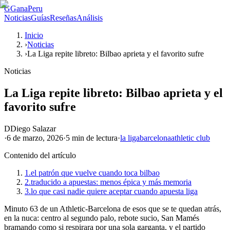
G
GanaPeru
Noticias
Guías
Reseñas
Análisis
Inicio
›
Noticias
›
La Liga repite libreto: Bilbao aprieta y el favorito sufre
Noticias
La Liga repite libreto: Bilbao aprieta y el
favorito sufre
D
Diego Salazar
·
6 de marzo, 2026
·
5 min
de lectura
·
la liga
barcelona
athletic club
Contenido del artículo
1.
el patrón que vuelve cuando toca bilbao
2.
traducido a apuestas: menos épica y más memoria
3.
lo que casi nadie quiere aceptar cuando apuesta liga
Minuto 63 de un Athletic-Barcelona de esos que se te quedan atrás,
en la nuca: centro al segundo palo, rebote sucio, San Mamés
bramando como si respirara por una sola garganta, y el partido