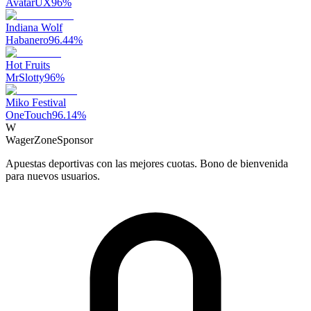
AvatarUX
96
%
Indiana Wolf
Habanero
96.44
%
Hot Fruits
MrSlotty
96
%
Miko Festival
OneTouch
96.14
%
W
WagerZone
Sponsor
Apuestas deportivas con las mejores cuotas. Bono de bienvenida
para nuevos usuarios.