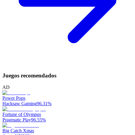
Juegos recomendados
AD
Power Pops
Hacksaw Gaming
96.31
%
Fortune of Olympus
Pragmatic Play
96.55
%
Big Catch Xmas