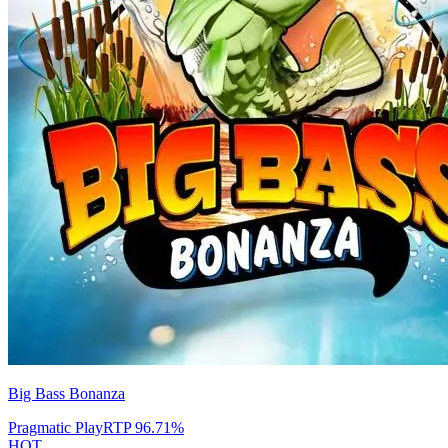
Big Bass Bonanza
Pragmatic Play
RTP
96.71
%
HOT