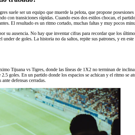
gres suele ser un equipo que muerde la pelota, que propone posesiones l
do con transiciones rápidas. Cuando esos dos estilos chocan, el partido s
antes. El resultado es un ritmo cortado, muchas faltas y muy pocos minut
 por su ausencia. No hay que inventar cifras para recordar que los últim
under de goles. La historia no da saltos, repite sus patrones, y en este 
imo Tijuana vs Tigres, donde las líneas de 1X2 no terminan de inclina
de 2.5 goles. En un partido donde los espacios se achican y el ritmo se a
s ante defensas cerradas.