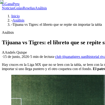
G
GanaPeru
Noticias
Guías
Reseñas
Análisis
Inicio
›
Análisis
›
Tijuana vs Tigres: el libreto que se repite sin importar la tabla
Análisis
Tijuana vs Tigres: el libreto que se repite 
A
Andrés Quispe
·
15 de junio, 2026
·
5 min
de lectura
·
club tijuana
tigres uanl
historial riv
Hay cruces en la Liga MX que no se leen con la tabla, se leen con la me
importar si uno llega puntero y el otro coquetea con el fondo.
El patró