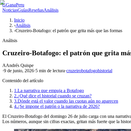
G
GanaPeru
Noticias
Guías
Reseñas
Análisis
Inicio
›
Análisis
›
Cruzeiro-Botafogo: el patrón que grita más que las formas
Análisis
Cruzeiro-Botafogo: el patrón que grita má
A
Andrés Quispe
·
9 de junio, 2026
·
5 min
de lectura
·
cruzeiro
botafogo
historial
Contenido del artículo
1.
La narrativa que empuja a Botafogo
2.
¿Qué dice el historial cuando se cruzan?
3.
Dónde está el valor cuando las cuotas aún no aparecen
4.
¿Se impone el patrón o la narrativa de 2026?
El Cruzeiro-Botafogo del domingo 26 de julio carga con una narrativa q
Los números, aunque sin cifras exactas, gritan más fuerte que la hist