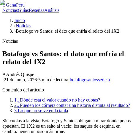
G
GanaPeru
Noticias
Guías
Reseñas
Análisis
Inicio
›
Noticias
›
Botafogo vs Santos: el dato que enfría el relato del 1X2
Noticias
Botafogo vs Santos: el dato que enfría el
relato del 1X2
A
Andrés Quispe
·
21 de junio, 2026
·
5 min
de lectura
·
botafogo
santos
serie a
Contenido del artículo
1.
¿Dónde está el valor cuando no hay cuotas?
2.
¿Pueden los córners contar una historia distinta al resultado?
3.
Lo que no se ve en la tabla
Sin cuotas a la vista, Botafogo y Santos obligan a mirar donde pocos
apuestan. El 1X2 es un salto al vacío; los saques de esquina, en
cambio, tienen un piso más firme.