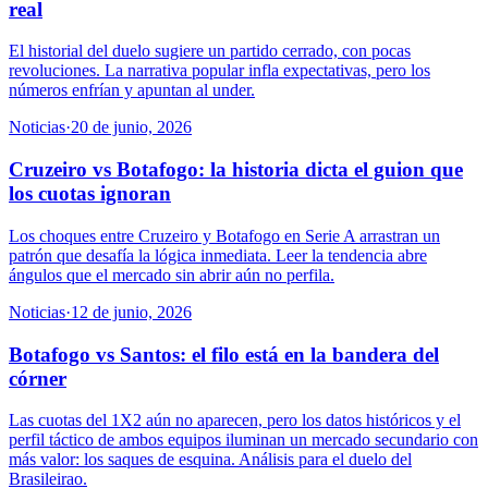
real
El historial del duelo sugiere un partido cerrado, con pocas
revoluciones. La narrativa popular infla expectativas, pero los
números enfrían y apuntan al under.
Noticias
·
20 de junio, 2026
Cruzeiro vs Botafogo: la historia dicta el guion que
los cuotas ignoran
Los choques entre Cruzeiro y Botafogo en Serie A arrastran un
patrón que desafía la lógica inmediata. Leer la tendencia abre
ángulos que el mercado sin abrir aún no perfila.
Noticias
·
12 de junio, 2026
Botafogo vs Santos: el filo está en la bandera del
córner
Las cuotas del 1X2 aún no aparecen, pero los datos históricos y el
perfil táctico de ambos equipos iluminan un mercado secundario con
más valor: los saques de esquina. Análisis para el duelo del
Brasileirao.