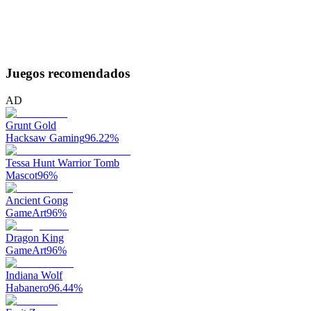
Juegos recomendados
AD
Grunt Gold
Hacksaw Gaming
96.22
%
Tessa Hunt Warrior Tomb
Mascot
96
%
Ancient Gong
GameArt
96
%
Dragon King
GameArt
96
%
Indiana Wolf
Habanero
96.44
%