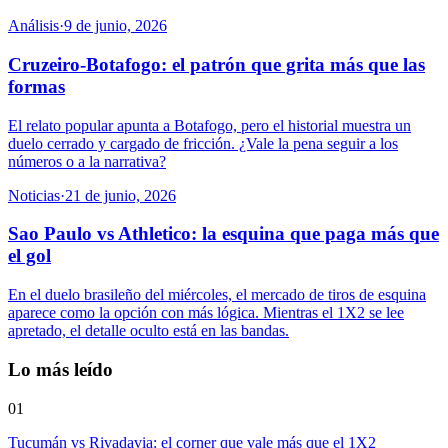
Análisis
·
9 de junio, 2026
Cruzeiro-Botafogo: el patrón que grita más que las
formas
El relato popular apunta a Botafogo, pero el historial muestra un
duelo cerrado y cargado de fricción. ¿Vale la pena seguir a los
números o a la narrativa?
Noticias
·
21 de junio, 2026
Sao Paulo vs Athletico: la esquina que paga más que
el gol
En el duelo brasileño del miércoles, el mercado de tiros de esquina
aparece como la opción con más lógica. Mientras el 1X2 se lee
apretado, el detalle oculto está en las bandas.
Lo más leído
01
Tucumán vs Rivadavia: el corner que vale más que el 1X2