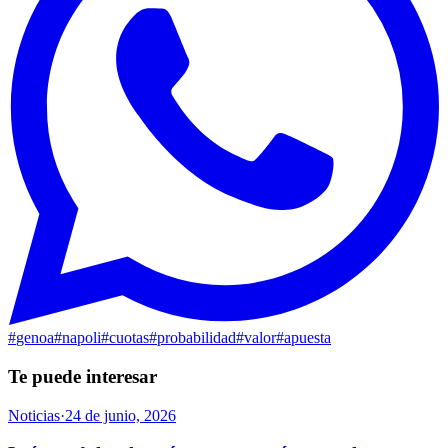
#
genoa
#
napoli
#
cuotas
#
probabilidad
#
valor
#
apuesta
Te puede interesar
Noticias
·
24 de junio, 2026