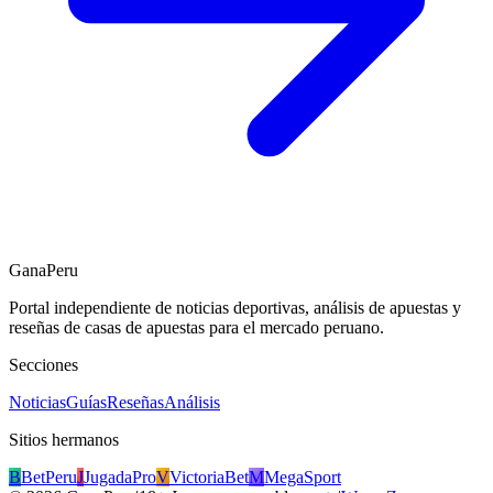
GanaPeru
Portal independiente de noticias deportivas, análisis de apuestas y
reseñas de casas de apuestas para el mercado peruano.
Secciones
Noticias
Guías
Reseñas
Análisis
Sitios hermanos
B
BetPeru
J
JugadaPro
V
VictoriaBet
M
MegaSport