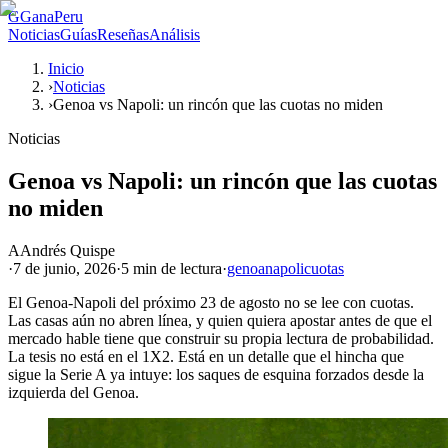
G
GanaPeru
Noticias
Guías
Reseñas
Análisis
Inicio
›
Noticias
›
Genoa vs Napoli: un rincón que las cuotas no miden
Noticias
Genoa vs Napoli: un rincón que las cuotas
no miden
A
Andrés Quispe
·
7 de junio, 2026
·
5 min
de lectura
·
genoa
napoli
cuotas
El Genoa-Napoli del próximo 23 de agosto no se lee con cuotas.
Las casas aún no abren línea, y quien quiera apostar antes de que el
mercado hable tiene que construir su propia lectura de probabilidad.
La tesis no está en el 1X2. Está en un detalle que el hincha que
sigue la Serie A ya intuye: los saques de esquina forzados desde la
izquierda del Genoa.