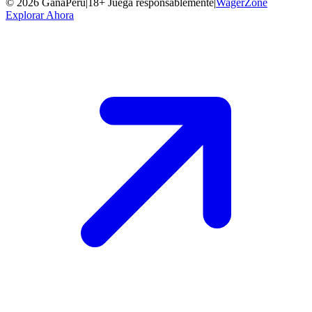
©
2026
GanaPeru
|
18+ Juega responsablemente
|
WagerZone
Explorar Ahora