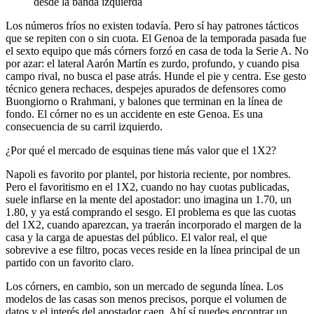
desde la banda izquierda
Los números fríos no existen todavía. Pero sí hay patrones tácticos
que se repiten con o sin cuota. El Genoa de la temporada pasada fue
el sexto equipo que más córners forzó en casa de toda la Serie A. No
por azar: el lateral Aarón Martín es zurdo, profundo, y cuando pisa
campo rival, no busca el pase atrás. Hunde el pie y centra. Ese gesto
técnico genera rechaces, despejes apurados de defensores como
Buongiorno o Rrahmani, y balones que terminan en la línea de
fondo. El córner no es un accidente en este Genoa. Es una
consecuencia de su carril izquierdo.
¿Por qué el mercado de esquinas tiene más valor que el 1X2?
Napoli es favorito por plantel, por historia reciente, por nombres.
Pero el favoritismo en el 1X2, cuando no hay cuotas publicadas,
suele inflarse en la mente del apostador: uno imagina un 1.70, un
1.80, y ya está comprando el sesgo. El problema es que las cuotas
del 1X2, cuando aparezcan, ya traerán incorporado el margen de la
casa y la carga de apuestas del público. El valor real, el que
sobrevive a ese filtro, pocas veces reside en la línea principal de un
partido con un favorito claro.
Los córners, en cambio, son un mercado de segunda línea. Los
modelos de las casas son menos precisos, porque el volumen de
datos y el interés del apostador caen. Ahí sí puedes encontrar un