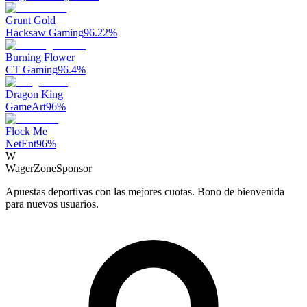
Grunt Gold
Hacksaw Gaming
96.22
%
Burning Flower
CT Gaming
96.4
%
Dragon King
GameArt
96
%
Flock Me
NetEnt
96
%
W
WagerZone
Sponsor
Apuestas deportivas con las mejores cuotas. Bono de bienvenida
para nuevos usuarios.