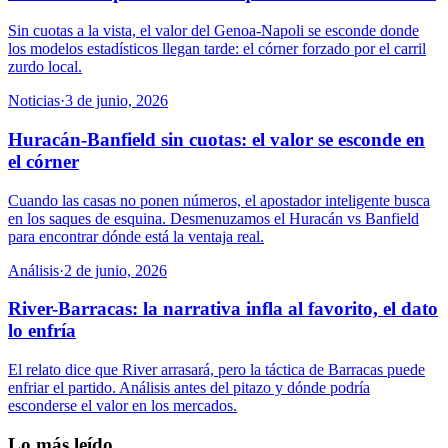
Sin cuotas a la vista, el valor del Genoa-Napoli se esconde donde
los modelos estadísticos llegan tarde: el córner forzado por el carril
zurdo local.
Noticias
·
3 de junio, 2026
Huracán-Banfield sin cuotas: el valor se esconde en
el córner
Cuando las casas no ponen números, el apostador inteligente busca
en los saques de esquina. Desmenuzamos el Huracán vs Banfield
para encontrar dónde está la ventaja real.
Análisis
·
2 de junio, 2026
River-Barracas: la narrativa infla al favorito, el dato
lo enfría
El relato dice que River arrasará, pero la táctica de Barracas puede
enfriar el partido. Análisis antes del pitazo y dónde podría
esconderse el valor en los mercados.
Lo más leído