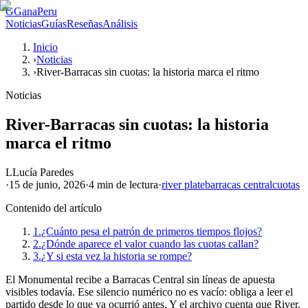
G
GanaPeru
Noticias
Guías
Reseñas
Análisis
Inicio
›
Noticias
›
River-Barracas sin cuotas: la historia marca el ritmo
Noticias
River-Barracas sin cuotas: la historia
marca el ritmo
L
Lucía Paredes
·
15 de junio, 2026
·
4 min
de lectura
·
river plate
barracas central
cuotas
Contenido del artículo
1.
¿Cuánto pesa el patrón de primeros tiempos flojos?
2.
¿Dónde aparece el valor cuando las cuotas callan?
3.
¿Y si esta vez la historia se rompe?
El Monumental recibe a Barracas Central sin líneas de apuesta
visibles todavía. Ese silencio numérico no es vacío: obliga a leer el
partido desde lo que ya ocurrió antes. Y el archivo cuenta que River,