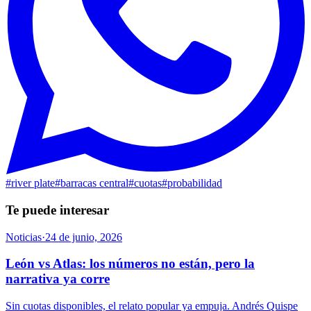
#
river plate
#
barracas central
#
cuotas
#
probabilidad
Te puede interesar
Noticias
·
24 de junio, 2026
León vs Atlas: los números no están, pero la
narrativa ya corre
Sin cuotas disponibles, el relato popular ya empuja. Andrés Quispe