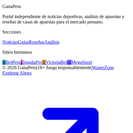
GanaPeru
Portal independiente de noticias deportivas, análisis de apuestas y
reseñas de casas de apuestas para el mercado peruano.
Secciones
Noticias
Guías
Reseñas
Análisis
Sitios hermanos
B
BetPeru
J
JugadaPro
V
VictoriaBet
M
MegaSport
©
2026
GanaPeru
|
18+ Juega responsablemente
|
WagerZone
Explorar Ahora