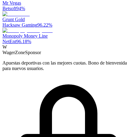
Mr Vegas
Betsoft
94
%
Grunt Gold
Hacksaw Gaming
96.22
%
Monopoly Money Line
NetEnt
96.18
%
W
WagerZone
Sponsor
Apuestas deportivas con las mejores cuotas. Bono de bienvenida
para nuevos usuarios.