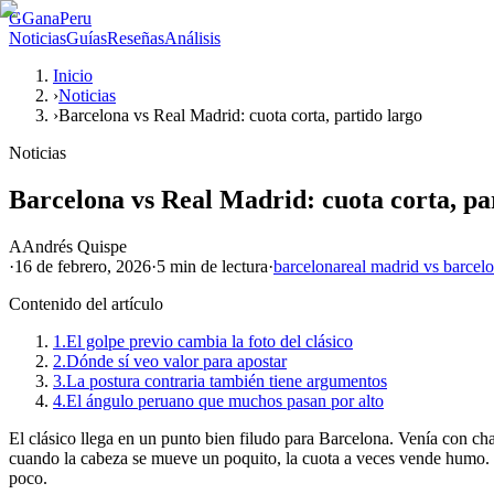
G
GanaPeru
Noticias
Guías
Reseñas
Análisis
Inicio
›
Noticias
›
Barcelona vs Real Madrid: cuota corta, partido largo
Noticias
Barcelona vs Real Madrid: cuota corta, pa
A
Andrés Quispe
·
16 de febrero, 2026
·
5 min
de lectura
·
barcelona
real madrid vs barcel
Contenido del artículo
1.
El golpe previo cambia la foto del clásico
2.
Dónde sí veo valor para apostar
3.
La postura contraria también tiene argumentos
4.
El ángulo peruano que muchos pasan por alto
El clásico llega en un punto bien filudo para Barcelona. Venía con ch
cuando la cabeza se mueve un poquito, la cuota a veces vende humo. S
poco.