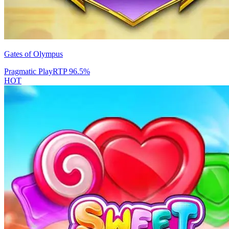
Gates of Olympus
Pragmatic Play
RTP
96.5
%
HOT