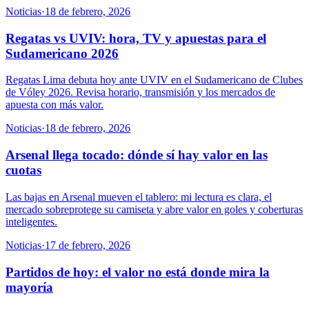
Noticias
·
18 de febrero, 2026
Regatas vs UVIV: hora, TV y apuestas para el
Sudamericano 2026
Regatas Lima debuta hoy ante UVIV en el Sudamericano de Clubes
de Vóley 2026. Revisa horario, transmisión y los mercados de
apuesta con más valor.
Noticias
·
18 de febrero, 2026
Arsenal llega tocado: dónde sí hay valor en las
cuotas
Las bajas en Arsenal mueven el tablero: mi lectura es clara, el
mercado sobreprotege su camiseta y abre valor en goles y coberturas
inteligentes.
Noticias
·
17 de febrero, 2026
Partidos de hoy: el valor no está donde mira la
mayoría