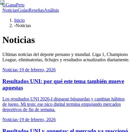
G
GanaPeru
Noticias
Guías
Reseñas
Análisis
Inicio
›
Noticias
Noticias
Ultimas noticias del deporte peruano y mundial. Liga 1, Champions
League, eliminatorias, fichajes y resultados actualizados diariamente.
Noticias
·
19 de febrero, 2026
Resultados UNI: por qué este tema también mueve
apuestas
Los resultados UNI 2026-I disparan búsquedas y cambian hábitos
de juego. Mi tesis: ese pico digital termina empujando mercados
deportivos de fin de semana.
Noticias
·
19 de febrero, 2026
Resultados UNI y apuestas: el mercado ya reaccionó