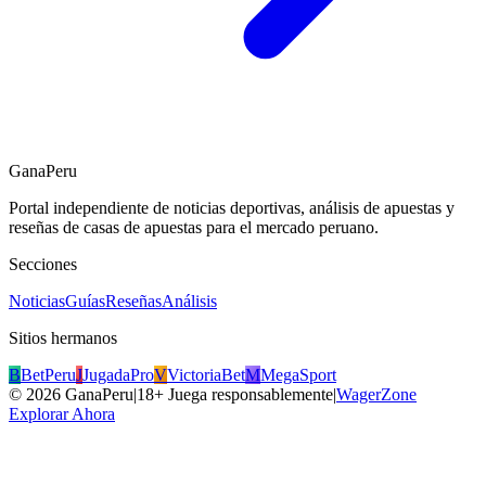
GanaPeru
Portal independiente de noticias deportivas, análisis de apuestas y
reseñas de casas de apuestas para el mercado peruano.
Secciones
Noticias
Guías
Reseñas
Análisis
Sitios hermanos
B
BetPeru
J
JugadaPro
V
VictoriaBet
M
MegaSport
©
2026
GanaPeru
|
18+ Juega responsablemente
|
WagerZone
Explorar Ahora