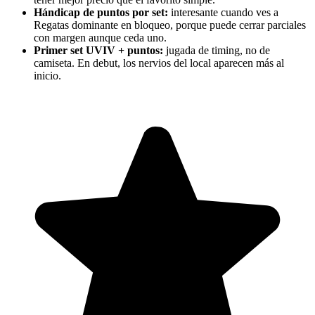
Hándicap de puntos por set:
interesante cuando ves a
Regatas dominante en bloqueo, porque puede cerrar parciales
con margen aunque ceda uno.
Primer set UVIV + puntos:
jugada de timing, no de
camiseta. En debut, los nervios del local aparecen más al
inicio.