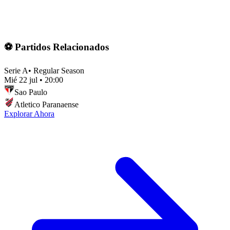
⚽ Partidos Relacionados
Serie A
•
Regular Season
Mié 22 jul
•
20:00
Sao Paulo
Atletico Paranaense
Explorar Ahora