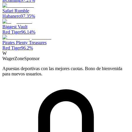
BGaming
97.21
%
Safari Rumble
Habanero
97.35
%
Biggest Vault
Red Tiger
96.14
%
Pirates Plenty Treasures
Red Tiger
96.2
%
W
WagerZone
Sponsor
Apuestas deportivas con las mejores cuotas. Bono de bienvenida
para nuevos usuarios.