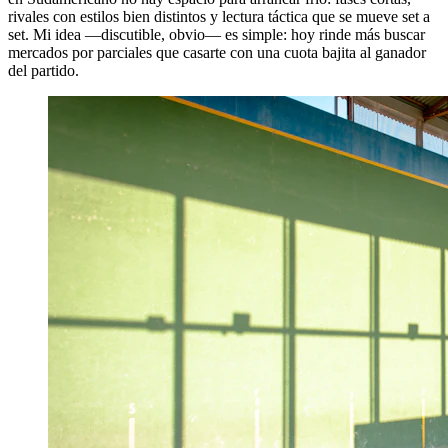
rivales con estilos bien distintos y lectura táctica que se mueve set a
set. Mi idea —discutible, obvio— es simple: hoy rinde más buscar
mercados por parciales que casarte con una cuota bajita al ganador
del partido.