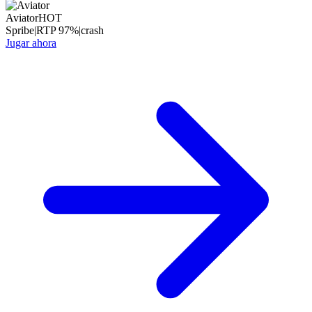
Aviator
HOT
Spribe
|
RTP
97
%
|
crash
Jugar ahora