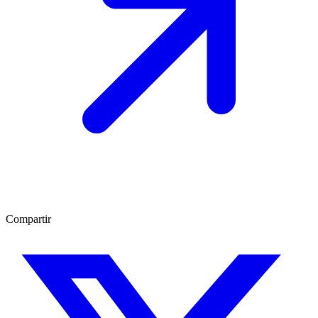
Compartir