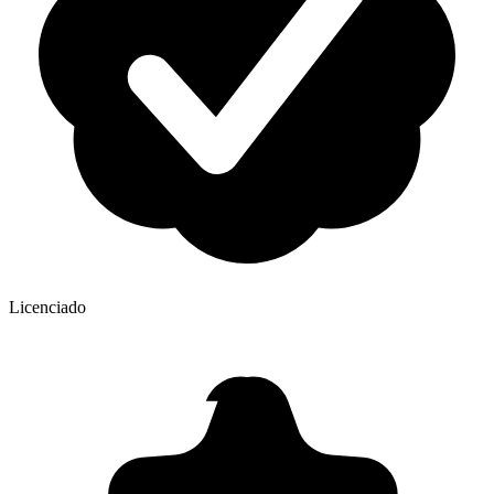
Licenciado