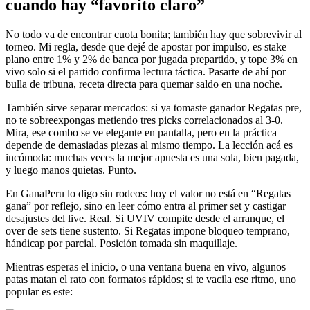
cuando hay “favorito claro”
No todo va de encontrar cuota bonita; también hay que sobrevivir al
torneo. Mi regla, desde que dejé de apostar por impulso, es stake
plano entre 1% y 2% de banca por jugada prepartido, y tope 3% en
vivo solo si el partido confirma lectura táctica. Pasarte de ahí por
bulla de tribuna, receta directa para quemar saldo en una noche.
También sirve separar mercados: si ya tomaste ganador Regatas pre,
no te sobreexpongas metiendo tres picks correlacionados al 3-0.
Mira, ese combo se ve elegante en pantalla, pero en la práctica
depende de demasiadas piezas al mismo tiempo. La lección acá es
incómoda: muchas veces la mejor apuesta es una sola, bien pagada,
y luego manos quietas. Punto.
En GanaPeru lo digo sin rodeos: hoy el valor no está en “Regatas
gana” por reflejo, sino en leer cómo entra al primer set y castigar
desajustes del live. Real. Si UVIV compite desde el arranque, el
over de sets tiene sustento. Si Regatas impone bloqueo temprano,
hándicap por parcial. Posición tomada sin maquillaje.
Mientras esperas el inicio, o una ventana buena en vivo, algunos
patas matan el rato con formatos rápidos; si te vacila ese ritmo, uno
popular es este: