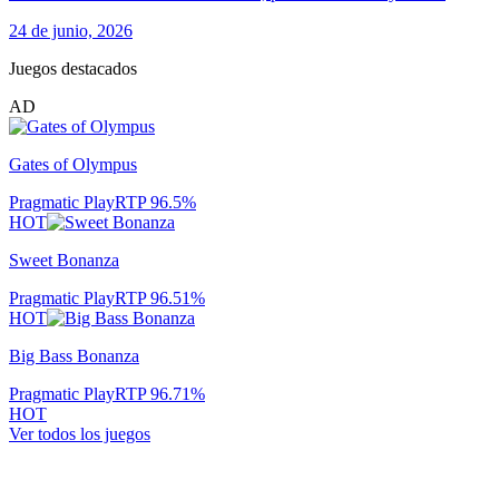
24 de junio, 2026
Juegos destacados
AD
Gates of Olympus
Pragmatic Play
RTP
96.5
%
HOT
Sweet Bonanza
Pragmatic Play
RTP
96.51
%
HOT
Big Bass Bonanza
Pragmatic Play
RTP
96.71
%
HOT
Ver todos los juegos