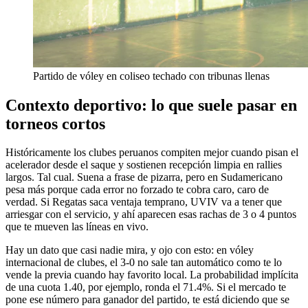
Partido de vóley en coliseo techado con tribunas llenas
Contexto deportivo: lo que suele pasar en
torneos cortos
Históricamente los clubes peruanos compiten mejor cuando pisan el
acelerador desde el saque y sostienen recepción limpia en rallies
largos. Tal cual. Suena a frase de pizarra, pero en Sudamericano
pesa más porque cada error no forzado te cobra caro, caro de
verdad. Si Regatas saca ventaja temprano, UVIV va a tener que
arriesgar con el servicio, y ahí aparecen esas rachas de 3 o 4 puntos
que te mueven las líneas en vivo.
Hay un dato que casi nadie mira, y ojo con esto: en vóley
internacional de clubes, el 3-0 no sale tan automático como te lo
vende la previa cuando hay favorito local. La probabilidad implícita
de una cuota 1.40, por ejemplo, ronda el 71.4%. Si el mercado te
pone ese número para ganador del partido, te está diciendo que se