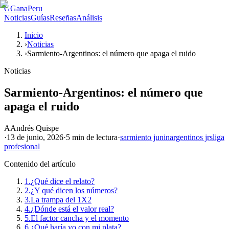
G
GanaPeru
Noticias
Guías
Reseñas
Análisis
Inicio
›
Noticias
›
Sarmiento-Argentinos: el número que apaga el ruido
Noticias
Sarmiento-Argentinos: el número que
apaga el ruido
A
Andrés Quispe
·
13 de junio, 2026
·
5 min
de lectura
·
sarmiento junin
argentinos jrs
liga
profesional
Contenido del artículo
1.
¿Qué dice el relato?
2.
¿Y qué dicen los números?
3.
La trampa del 1X2
4.
¿Dónde está el valor real?
5.
El factor cancha y el momento
6.
¿Qué haría yo con mi plata?