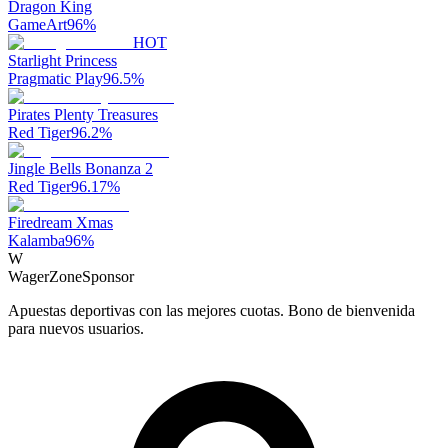
Dragon King
GameArt
96
%
HOT
Starlight Princess
Pragmatic Play
96.5
%
Pirates Plenty Treasures
Red Tiger
96.2
%
Jingle Bells Bonanza 2
Red Tiger
96.17
%
Firedream Xmas
Kalamba
96
%
W
WagerZone
Sponsor
Apuestas deportivas con las mejores cuotas. Bono de bienvenida
para nuevos usuarios.