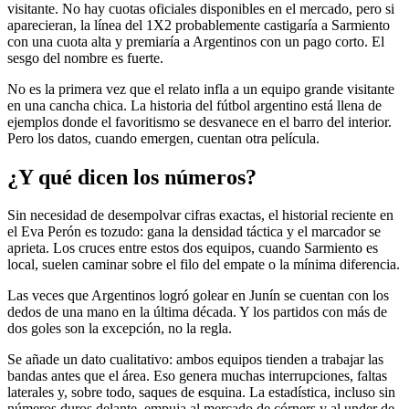
visitante. No hay cuotas oficiales disponibles en el mercado, pero si
aparecieran, la línea del 1X2 probablemente castigaría a Sarmiento
con una cuota alta y premiaría a Argentinos con un pago corto. El
sesgo del nombre es fuerte.
No es la primera vez que el relato infla a un equipo grande visitante
en una cancha chica. La historia del fútbol argentino está llena de
ejemplos donde el favoritismo se desvanece en el barro del interior.
Pero los datos, cuando emergen, cuentan otra película.
¿Y qué dicen los números?
Sin necesidad de desempolvar cifras exactas, el historial reciente en
el Eva Perón es tozudo: gana la densidad táctica y el marcador se
aprieta. Los cruces entre estos dos equipos, cuando Sarmiento es
local, suelen caminar sobre el filo del empate o la mínima diferencia.
Las veces que Argentinos logró golear en Junín se cuentan con los
dedos de una mano en la última década. Y los partidos con más de
dos goles son la excepción, no la regla.
Se añade un dato cualitativo: ambos equipos tienden a trabajar las
bandas antes que el área. Eso genera muchas interrupciones, faltas
laterales y, sobre todo, saques de esquina. La estadística, incluso sin
números duros delante, empuja al mercado de córners y al under de