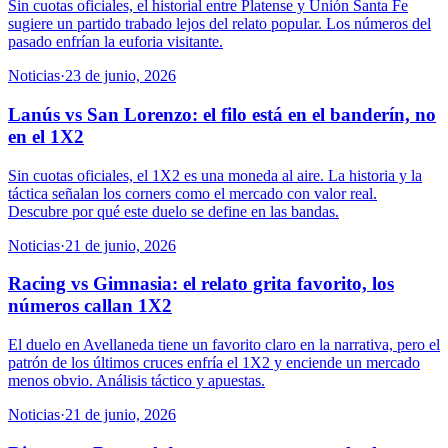
Sin cuotas oficiales, el historial entre Platense y Unión Santa Fe
sugiere un partido trabado lejos del relato popular. Los números del
pasado enfrían la euforia visitante.
Noticias
·
23 de junio, 2026
Lanús vs San Lorenzo: el filo está en el banderín, no
en el 1X2
Sin cuotas oficiales, el 1X2 es una moneda al aire. La historia y la
táctica señalan los corners como el mercado con valor real.
Descubre por qué este duelo se define en las bandas.
Noticias
·
21 de junio, 2026
Racing vs Gimnasia: el relato grita favorito, los
números callan 1X2
El duelo en Avellaneda tiene un favorito claro en la narrativa, pero el
patrón de los últimos cruces enfría el 1X2 y enciende un mercado
menos obvio. Análisis táctico y apuestas.
Noticias
·
21 de junio, 2026