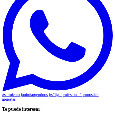
#
sarmiento junin
#
argentinos jrs
#
liga profesional
#
pronóstico
apuestas
Te puede interesar