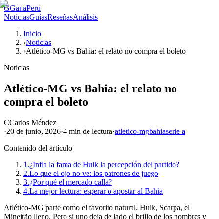
G
GanaPeru
Noticias
Guías
Reseñas
Análisis
Inicio
›
Noticias
›
Atlético-MG vs Bahia: el relato no compra el boleto
Noticias
Atlético-MG vs Bahia: el relato no
compra el boleto
C
Carlos Méndez
·
20 de junio, 2026
·
4 min
de lectura
·
atletico-mg
bahia
serie a
Contenido del artículo
1.
¿Infla la fama de Hulk la percepción del partido?
2.
Lo que el ojo no ve: los patrones de juego
3.
¿Por qué el mercado calla?
4.
La mejor lectura: esperar o apostar al Bahia
Atlético-MG parte como el favorito natural. Hulk, Scarpa, el
Mineirão lleno. Pero si uno deja de lado el brillo de los nombres y