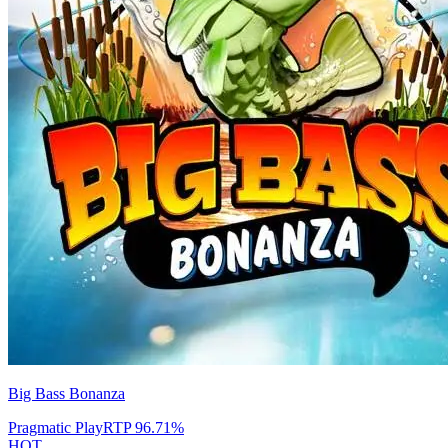
Big Bass Bonanza
Pragmatic Play
RTP
96.71
%
HOT