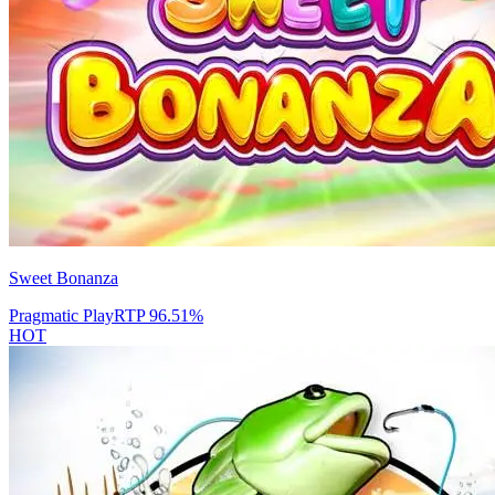
Sweet Bonanza
Pragmatic Play
RTP
96.51
%
HOT