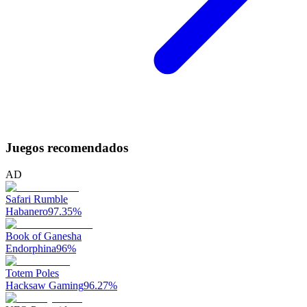
Juegos recomendados
AD
Safari Rumble
Habanero
97.35
%
Book of Ganesha
Endorphina
96
%
Totem Poles
Hacksaw Gaming
96.27
%