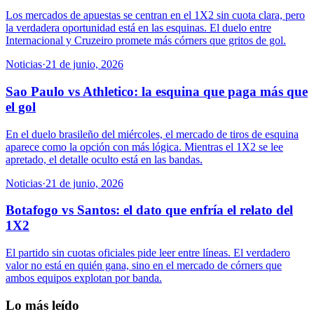
Los mercados de apuestas se centran en el 1X2 sin cuota clara, pero
la verdadera oportunidad está en las esquinas. El duelo entre
Internacional y Cruzeiro promete más córners que gritos de gol.
Noticias
·
21 de junio, 2026
Sao Paulo vs Athletico: la esquina que paga más que
el gol
En el duelo brasileño del miércoles, el mercado de tiros de esquina
aparece como la opción con más lógica. Mientras el 1X2 se lee
apretado, el detalle oculto está en las bandas.
Noticias
·
21 de junio, 2026
Botafogo vs Santos: el dato que enfría el relato del
1X2
El partido sin cuotas oficiales pide leer entre líneas. El verdadero
valor no está en quién gana, sino en el mercado de córners que
ambos equipos explotan por banda.
Lo más leído