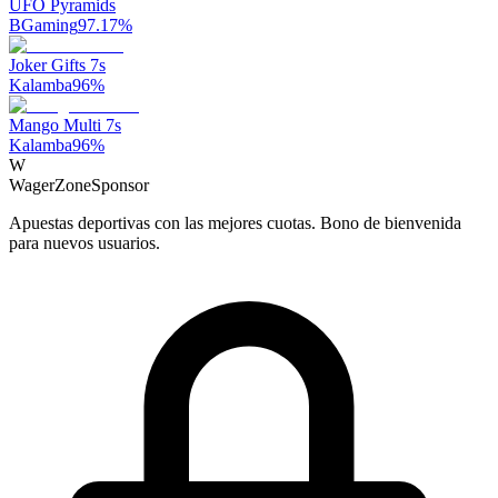
UFO Pyramids
BGaming
97.17
%
Joker Gifts 7s
Kalamba
96
%
Mango Multi 7s
Kalamba
96
%
W
WagerZone
Sponsor
Apuestas deportivas con las mejores cuotas. Bono de bienvenida
para nuevos usuarios.