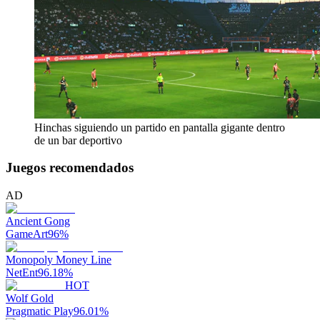
Hinchas siguiendo un partido en pantalla gigante dentro
de un bar deportivo
Juegos recomendados
AD
Ancient Gong
GameArt
96
%
Monopoly Money Line
NetEnt
96.18
%
HOT
Wolf Gold
Pragmatic Play
96.01
%