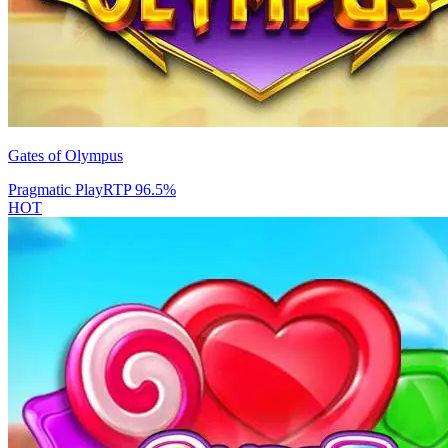
Gates of Olympus
Pragmatic Play
RTP
96.5
%
HOT