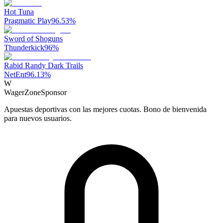
Hot Tuna
Pragmatic Play
96.53
%
Sword of Shoguns
Thunderkick
96
%
Rabid Randy Dark Trails
NetEnt
96.13
%
W
WagerZone
Sponsor
Apuestas deportivas con las mejores cuotas. Bono de bienvenida
para nuevos usuarios.