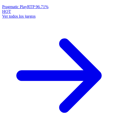
Pragmatic Play
RTP
96.71
%
HOT
Ver todos los juegos