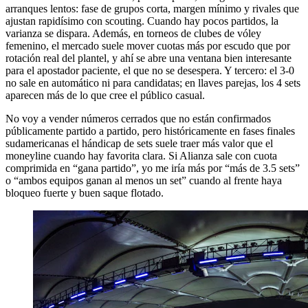
arranques lentos: fase de grupos corta, margen mínimo y rivales que
ajustan rapidísimo con scouting. Cuando hay pocos partidos, la
varianza se dispara. Además, en torneos de clubes de vóley
femenino, el mercado suele mover cuotas más por escudo que por
rotación real del plantel, y ahí se abre una ventana bien interesante
para el apostador paciente, el que no se desespera. Y tercero: el 3-0
no sale en automático ni para candidatas; en llaves parejas, los 4 sets
aparecen más de lo que cree el público casual.
No voy a vender números cerrados que no están confirmados
públicamente partido a partido, pero históricamente en fases finales
sudamericanas el hándicap de sets suele traer más valor que el
moneyline cuando hay favorita clara. Si Alianza sale con cuota
comprimida en “gana partido”, yo me iría más por “más de 3.5 sets”
o “ambos equipos ganan al menos un set” cuando al frente haya
bloqueo fuerte y buen saque flotado.