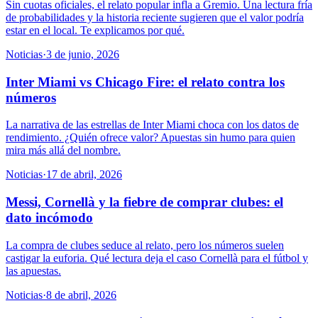
Sin cuotas oficiales, el relato popular infla a Gremio. Una lectura fría
de probabilidades y la historia reciente sugieren que el valor podría
estar en el local. Te explicamos por qué.
Noticias
·
3 de junio, 2026
Inter Miami vs Chicago Fire: el relato contra los
números
La narrativa de las estrellas de Inter Miami choca con los datos de
rendimiento. ¿Quién ofrece valor? Apuestas sin humo para quien
mira más allá del nombre.
Noticias
·
17 de abril, 2026
Messi, Cornellà y la fiebre de comprar clubes: el
dato incómodo
La compra de clubes seduce al relato, pero los números suelen
castigar la euforia. Qué lectura deja el caso Cornellà para el fútbol y
las apuestas.
Noticias
·
8 de abril, 2026