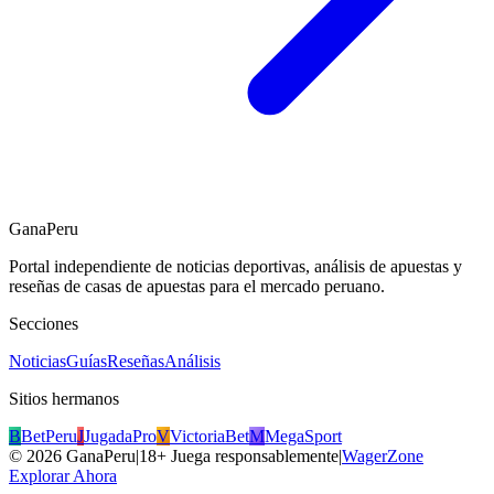
GanaPeru
Portal independiente de noticias deportivas, análisis de apuestas y
reseñas de casas de apuestas para el mercado peruano.
Secciones
Noticias
Guías
Reseñas
Análisis
Sitios hermanos
B
BetPeru
J
JugadaPro
V
VictoriaBet
M
MegaSport
©
2026
GanaPeru
|
18+ Juega responsablemente
|
WagerZone
Explorar Ahora