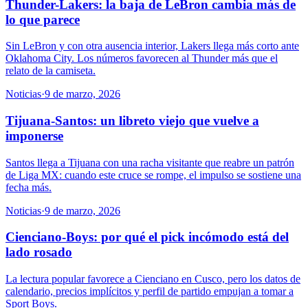
Thunder-Lakers: la baja de LeBron cambia más de
lo que parece
Sin LeBron y con otra ausencia interior, Lakers llega más corto ante
Oklahoma City. Los números favorecen al Thunder más que el
relato de la camiseta.
Noticias
·
9 de marzo, 2026
Tijuana-Santos: un libreto viejo que vuelve a
imponerse
Santos llega a Tijuana con una racha visitante que reabre un patrón
de Liga MX: cuando este cruce se rompe, el impulso se sostiene una
fecha más.
Noticias
·
9 de marzo, 2026
Cienciano-Boys: por qué el pick incómodo está del
lado rosado
La lectura popular favorece a Cienciano en Cusco, pero los datos de
calendario, precios implícitos y perfil de partido empujan a tomar a
Sport Boys.