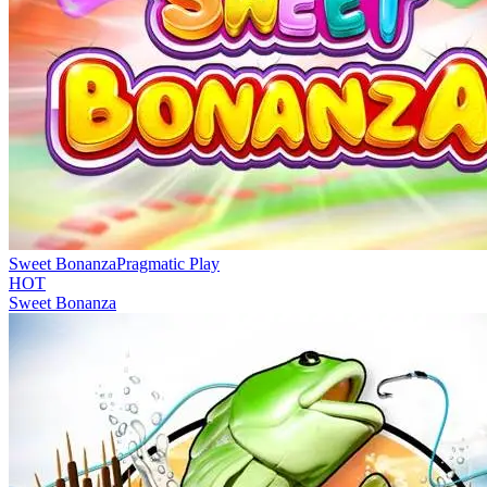
Sweet Bonanza
Pragmatic Play
HOT
Sweet Bonanza