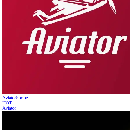
Aviator
Spribe
HOT
Aviator