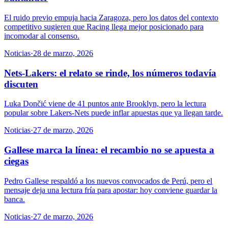
El ruido previo empuja hacia Zaragoza, pero los datos del contexto
competitivo sugieren que Racing llega mejor posicionado para
incomodar al consenso.
Noticias
·
28 de marzo, 2026
Nets-Lakers: el relato se rinde, los números todavía
discuten
Luka Dončić viene de 41 puntos ante Brooklyn, pero la lectura
popular sobre Lakers-Nets puede inflar apuestas que ya llegan tarde.
Noticias
·
27 de marzo, 2026
Gallese marca la línea: el recambio no se apuesta a
ciegas
Pedro Gallese respaldó a los nuevos convocados de Perú, pero el
mensaje deja una lectura fría para apostar: hoy conviene guardar la
banca.
Noticias
·
27 de marzo, 2026