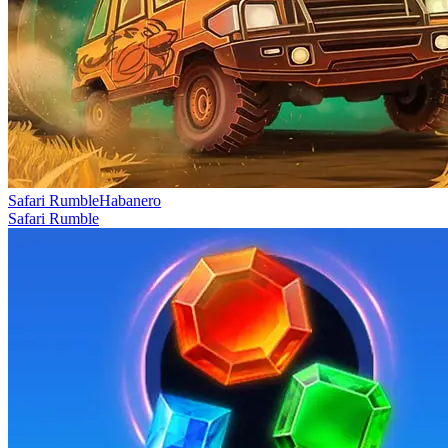
Safari Rumble
Habanero
Safari Rumble