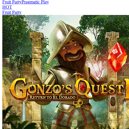
Fruit Party
Pragmatic Play
HOT
Fruit Party