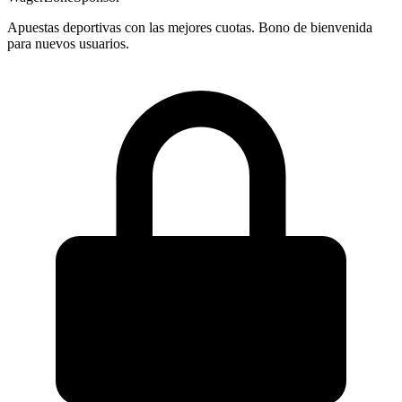
Apuestas deportivas con las mejores cuotas. Bono de bienvenida
para nuevos usuarios.