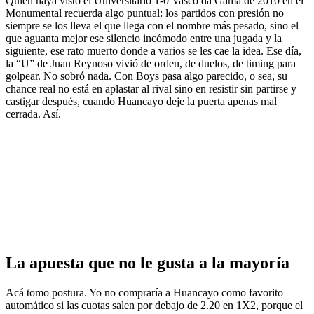
Quien haya visto el Universitario 1-0 Vasco da Gama de 2010 en el
Monumental recuerda algo puntual: los partidos con presión no
siempre se los lleva el que llega con el nombre más pesado, sino el
que aguanta mejor ese silencio incómodo entre una jugada y la
siguiente, ese rato muerto donde a varios se les cae la idea. Ese día,
la “U” de Juan Reynoso vivió de orden, de duelos, de timing para
golpear. No sobró nada. Con Boys pasa algo parecido, o sea, su
chance real no está en aplastar al rival sino en resistir sin partirse y
castigar después, cuando Huancayo deje la puerta apenas mal
cerrada. Así.
La apuesta que no le gusta a la mayoría
Acá tomo postura. Yo no compraría a Huancayo como favorito
automático si las cuotas salen por debajo de 2.20 en 1X2, porque el