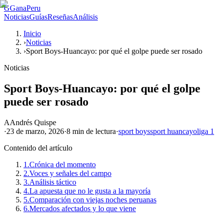
G
GanaPeru
Noticias
Guías
Reseñas
Análisis
Inicio
›
Noticias
›
Sport Boys-Huancayo: por qué el golpe puede ser rosado
Noticias
Sport Boys-Huancayo: por qué el golpe
puede ser rosado
A
Andrés Quispe
·
23 de marzo, 2026
·
8 min
de lectura
·
sport boys
sport huancayo
liga 1
Contenido del artículo
1.
Crónica del momento
2.
Voces y señales del campo
3.
Análisis táctico
4.
La apuesta que no le gusta a la mayoría
5.
Comparación con viejas noches peruanas
6.
Mercados afectados y lo que viene