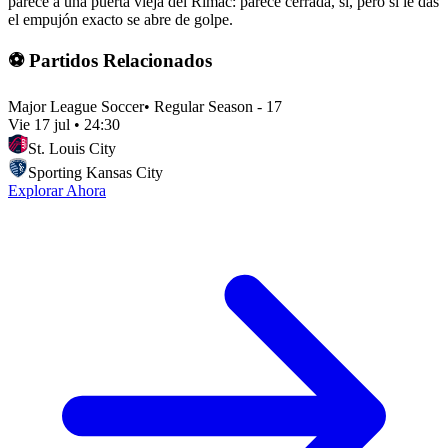
parece a una puerta vieja del Rímac: parece cerrada, sí, pero si le das
el empujón exacto se abre de golpe.
⚽ Partidos Relacionados
Major League Soccer
•
Regular Season - 17
Vie 17 jul
•
24:30
St. Louis City
Sporting Kansas City
Explorar Ahora