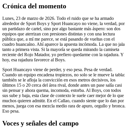
Crónica del momento
Lunes, 23 de marzo de 2026. Todo el ruido que se ha armado
alrededor de Sport Boys y Sport Huancayo no viene, la verdad, por
un partidazo de cartel, sino por algo bastante más áspero: son dos
equipos que aterrizan con presiones distintas y con una lectura
pública que, a mí me parece, se está pasando de vueltas con el
cuadro huancaíno. Ahí aparece la apuesta incómoda. La que no jala
tanto a primera vista. Si la mayoría se queda mirando la camiseta
reciente del Rojo Matador, yo prefiero quedarme con la rajadura. Y
hoy, esa rajadura favorece al Boys.
Sport Huancayo viene de perder, y eso pesa. Pesa de verdad.
Cuando un equipo encadena tropiezos, no solo se le mueve la tabla:
también se le afloja la convicción en esos metros decisivos, los
últimos 15 o 20 cerca del área rival, donde antes un pase salía casi
sin pensar y ahora quema, incomoda, estorba. Al Boys, con todos
sus sube y baja, esta clase de contexto le suele caer mejor de lo que
muchos quieren admitir. En el Callao, cuando siente que lo dan por
menos, juega con esa mezcla medio rara de apuro, orgullo y bronca.
Eso pesa.
Voces y señales del campo