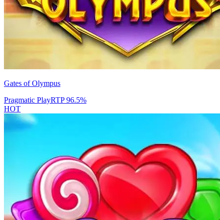
Gates of Olympus
Pragmatic Play
RTP
96.5
%
HOT