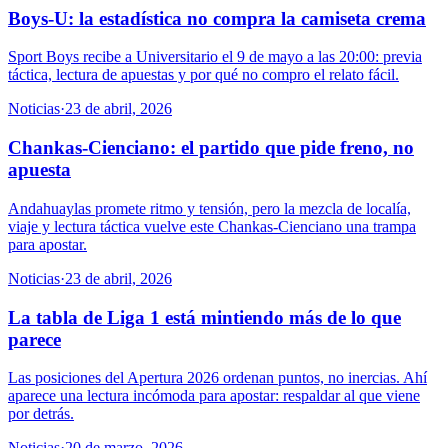
Boys-U: la estadística no compra la camiseta crema
Sport Boys recibe a Universitario el 9 de mayo a las 20:00: previa
táctica, lectura de apuestas y por qué no compro el relato fácil.
Noticias
·
23 de abril, 2026
Chankas-Cienciano: el partido que pide freno, no
apuesta
Andahuaylas promete ritmo y tensión, pero la mezcla de localía,
viaje y lectura táctica vuelve este Chankas-Cienciano una trampa
para apostar.
Noticias
·
23 de abril, 2026
La tabla de Liga 1 está mintiendo más de lo que
parece
Las posiciones del Apertura 2026 ordenan puntos, no inercias. Ahí
aparece una lectura incómoda para apostar: respaldar al que viene
por detrás.
Noticias
·
20 de marzo, 2026