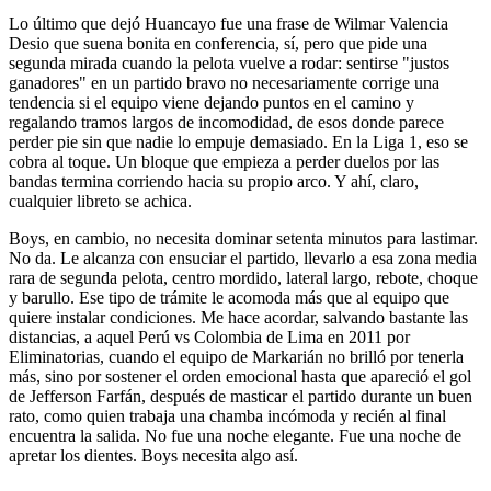
Lo último que dejó Huancayo fue una frase de Wilmar Valencia
Desio que suena bonita en conferencia, sí, pero que pide una
segunda mirada cuando la pelota vuelve a rodar: sentirse "justos
ganadores" en un partido bravo no necesariamente corrige una
tendencia si el equipo viene dejando puntos en el camino y
regalando tramos largos de incomodidad, de esos donde parece
perder pie sin que nadie lo empuje demasiado. En la Liga 1, eso se
cobra al toque. Un bloque que empieza a perder duelos por las
bandas termina corriendo hacia su propio arco. Y ahí, claro,
cualquier libreto se achica.
Boys, en cambio, no necesita dominar setenta minutos para lastimar.
No da. Le alcanza con ensuciar el partido, llevarlo a esa zona media
rara de segunda pelota, centro mordido, lateral largo, rebote, choque
y barullo. Ese tipo de trámite le acomoda más que al equipo que
quiere instalar condiciones. Me hace acordar, salvando bastante las
distancias, a aquel Perú vs Colombia de Lima en 2011 por
Eliminatorias, cuando el equipo de Markarián no brilló por tenerla
más, sino por sostener el orden emocional hasta que apareció el gol
de Jefferson Farfán, después de masticar el partido durante un buen
rato, como quien trabaja una chamba incómoda y recién al final
encuentra la salida. No fue una noche elegante. Fue una noche de
apretar los dientes. Boys necesita algo así.