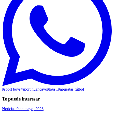
#
sport boys
#
sport huancayo
#
liga 1
#
apuestas fútbol
Te puede interesar
Noticias
·
9 de mayo, 2026