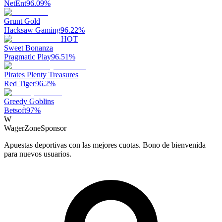
NetEnt
96.09
%
Grunt Gold
Hacksaw Gaming
96.22
%
HOT
Sweet Bonanza
Pragmatic Play
96.51
%
Pirates Plenty Treasures
Red Tiger
96.2
%
Greedy Goblins
Betsoft
97
%
W
WagerZone
Sponsor
Apuestas deportivas con las mejores cuotas. Bono de bienvenida
para nuevos usuarios.