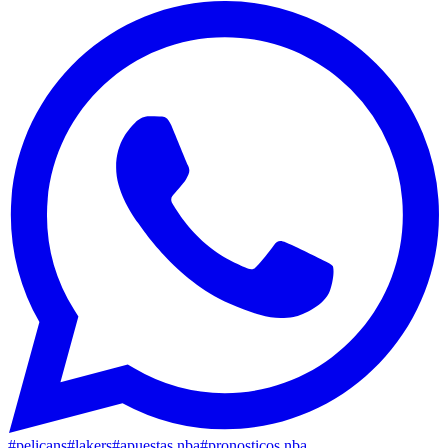
#
pelicans
#
lakers
#
apuestas nba
#
pronosticos nba