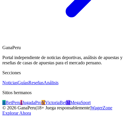
GanaPeru
Portal independiente de noticias deportivas, análisis de apuestas y
reseñas de casas de apuestas para el mercado peruano.
Secciones
Noticias
Guías
Reseñas
Análisis
Sitios hermanos
B
BetPeru
J
JugadaPro
V
VictoriaBet
M
MegaSport
©
2026
GanaPeru
|
18+ Juega responsablemente
|
WagerZone
Explorar Ahora