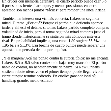
En cruces con memoria defensiva, el cuarto periodo puede caer 5 o
6 posesiones frente al arranque, y menos posesiones en cierre
apretado son menos puntos “fáciles” para romper una línea inflada.
También me interesa una vía más concreta: Lakers en segunda
mitad. Directo. ¿Por qué? Porque el patrón que defiendo aparece
tarde, y ahí está el detalle: si tomas Lakers partido completo compras
volatilidad de inicio, pero si tomas segunda mitad compras justo el
tramo donde históricamente se sintieron más cómodos ante este
rival. En probabilidad implícita, una cuota 1.80 sugiere 55.5%; una
1.95 baja a 51.3%. Esa brecha de cuatro puntos puede separar una
apuesta bien pensada de una por impulso.
¿Y el margen? Acá me pongo contra la euforia típica: no me encanta
Lakers -8.5 o -9.5 salvo contexto de bajas muy marcado. El patrón
habla de control, no necesariamente de paliza. Si New Orleans
sostiene rebote ofensivo en el primer tiempo, puede llegar vivo al
cierre aunque termine cediendo. En criollo: ganador local sí;
handicap grande, medio estirado.