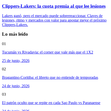
Clippers-Lakers: la cuota premia al que lee lesiones
Lakers ganó, pero el mercado puede sobrerreaccionar. Claves de
lesiones, ritmo y mercados con valor para apostar mejor el próximo
Clippers-Lakers.
Lo más leído
01
Tucumán vs Rivadavia: el corner que vale más que el 1X2
25 de junio, 2026
02
Bragantino-Coritiba: el libreto que no entiende de temporadas
24 de junio, 2026
03
El patrón oculto que se repite en cada Sao Paulo vs Paranaense