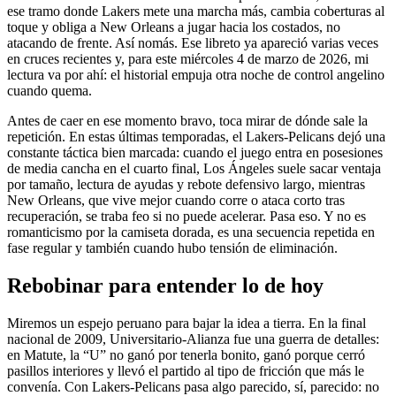
ese tramo donde Lakers mete una marcha más, cambia coberturas al
toque y obliga a New Orleans a jugar hacia los costados, no
atacando de frente. Así nomás. Ese libreto ya apareció varias veces
en cruces recientes y, para este miércoles 4 de marzo de 2026, mi
lectura va por ahí: el historial empuja otra noche de control angelino
cuando quema.
Antes de caer en ese momento bravo, toca mirar de dónde sale la
repetición. En estas últimas temporadas, el Lakers-Pelicans dejó una
constante táctica bien marcada: cuando el juego entra en posesiones
de media cancha en el cuarto final, Los Ángeles suele sacar ventaja
por tamaño, lectura de ayudas y rebote defensivo largo, mientras
New Orleans, que vive mejor cuando corre o ataca corto tras
recuperación, se traba feo si no puede acelerar. Pasa eso. Y no es
romanticismo por la camiseta dorada, es una secuencia repetida en
fase regular y también cuando hubo tensión de eliminación.
Rebobinar para entender lo de hoy
Miremos un espejo peruano para bajar la idea a tierra. En la final
nacional de 2009, Universitario-Alianza fue una guerra de detalles:
en Matute, la “U” no ganó por tenerla bonito, ganó porque cerró
pasillos interiores y llevó el partido al tipo de fricción que más le
convenía. Con Lakers-Pelicans pasa algo parecido, sí, parecido: no