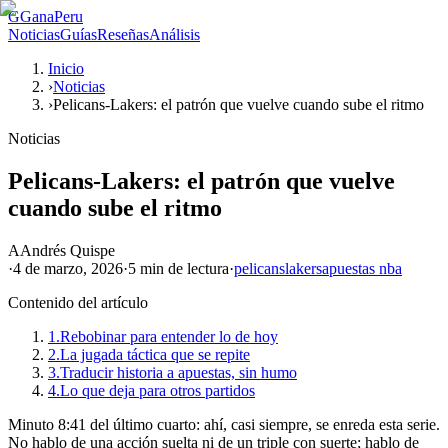
G
GanaPeru
Noticias
Guías
Reseñas
Análisis
Inicio
›
Noticias
›
Pelicans-Lakers: el patrón que vuelve cuando sube el ritmo
Noticias
Pelicans-Lakers: el patrón que vuelve
cuando sube el ritmo
A
Andrés Quispe
·
4 de marzo, 2026
·
5 min
de lectura
·
pelicans
lakers
apuestas nba
Contenido del artículo
1.
Rebobinar para entender lo de hoy
2.
La jugada táctica que se repite
3.
Traducir historia a apuestas, sin humo
4.
Lo que deja para otros partidos
Minuto 8:41 del último cuarto: ahí, casi siempre, se enreda esta serie.
No hablo de una acción suelta ni de un triple con suerte; hablo de