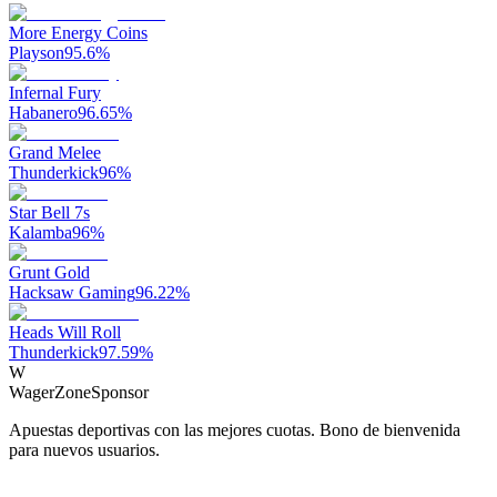
More Energy Coins
Playson
95.6
%
Infernal Fury
Habanero
96.65
%
Grand Melee
Thunderkick
96
%
Star Bell 7s
Kalamba
96
%
Grunt Gold
Hacksaw Gaming
96.22
%
Heads Will Roll
Thunderkick
97.59
%
W
WagerZone
Sponsor
Apuestas deportivas con las mejores cuotas. Bono de bienvenida
para nuevos usuarios.