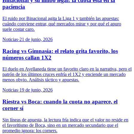
Binacional y su limbo legal: la cuota está en la
paciencia
El ruido por Binacional agita la Liga 1 y también las apuestas:
cuándo conviene entrar, qué mercados mirar y por qué el apuro
suele costar caro.
Noticias
·
21 de junio, 2026
Racing vs Gimnasia: el relato grita favorito, los
números callan 1X2
El duelo en Avellaneda tiene un favorito claro en la narrativa, pero el
patrón de los últimos cruces enfría el 1X2 y enciende un mercado
menos obvio. Análisis táctico y apuestas.
Noticias
·
19 de junio, 2026
Riestra vs Boca: cuando la cuota no aparece, el
corner sí
Sin líneas de apuesta, la lectura fría indica que el valor no reside en
el favoritismo de Boca, sino en un mercado secundario que el
promedio ignora: los corners.