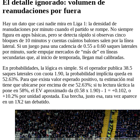
El detalle ignorado: volumen de
reanudaciones por fuera
Hay un dato que casi nadie mira en Liga 1: la densidad de
reanudaciones por minuto cuando el partido se rompe. No siempre
figura en apps básicas, pero se detecta rápido si observas cinco
bloques de 10 minutos y cuentas cuántos balones salen por la línea
lateral. Si un juego pasa una cadencia de 0.55 a 0.60 saques laterales
por minuto, suele empujar mercados de “más de” en líneas
secundarias que, al inicio de temporada, llegan mal calibradas.
En probabilidades, la lógica es simple. Si el operador publica 38.5
saques laterales con cuota 1.90, la probabilidad implícita queda en
52.63%. Para que exista valor esperado positivo, tu estimación real
tiene que ubicarse por encima de ese 52.63%; si tu lectura táctica la
pone en 58%, el EV aproximado da (0.58 x 1.90) - 1 = +0.102, o
+10.2% por unidad apostada. Esa brecha, justo esa, rara vez aparece
en un 1X2 tan debatido.