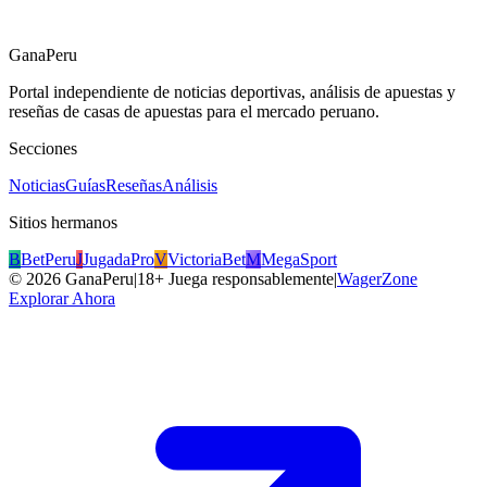
GanaPeru
Portal independiente de noticias deportivas, análisis de apuestas y
reseñas de casas de apuestas para el mercado peruano.
Secciones
Noticias
Guías
Reseñas
Análisis
Sitios hermanos
B
BetPeru
J
JugadaPro
V
VictoriaBet
M
MegaSport
©
2026
GanaPeru
|
18+ Juega responsablemente
|
WagerZone
Explorar Ahora