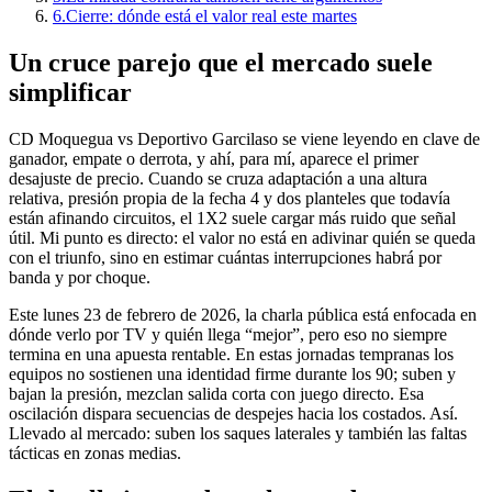
6.
Cierre: dónde está el valor real este martes
Un cruce parejo que el mercado suele
simplificar
CD Moquegua vs Deportivo Garcilaso se viene leyendo en clave de
ganador, empate o derrota, y ahí, para mí, aparece el primer
desajuste de precio. Cuando se cruza adaptación a una altura
relativa, presión propia de la fecha 4 y dos planteles que todavía
están afinando circuitos, el 1X2 suele cargar más ruido que señal
útil. Mi punto es directo: el valor no está en adivinar quién se queda
con el triunfo, sino en estimar cuántas interrupciones habrá por
banda y por choque.
Este lunes 23 de febrero de 2026, la charla pública está enfocada en
dónde verlo por TV y quién llega “mejor”, pero eso no siempre
termina en una apuesta rentable. En estas jornadas tempranas los
equipos no sostienen una identidad firme durante los 90; suben y
bajan la presión, mezclan salida corta con juego directo. Esa
oscilación dispara secuencias de despejes hacia los costados. Así.
Llevado al mercado: suben los saques laterales y también las faltas
tácticas en zonas medias.