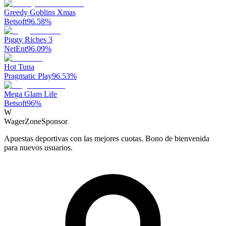
Greedy Goblins Xmas
Betsoft
96.58
%
Piggy Riches 3
NetEnt
96.09
%
Hot Tuna
Pragmatic Play
96.53
%
Mega Glam Life
Betsoft
96
%
W
WagerZone
Sponsor
Apuestas deportivas con las mejores cuotas. Bono de bienvenida
para nuevos usuarios.