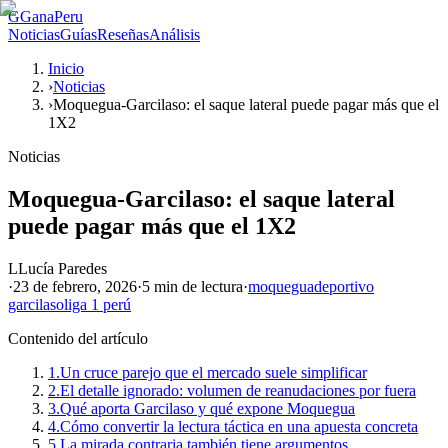
G
GanaPeru
Noticias
Guías
Reseñas
Análisis
Inicio
›
Noticias
›
Moquegua-Garcilaso: el saque lateral puede pagar más que el
1X2
Noticias
Moquegua-Garcilaso: el saque lateral
puede pagar más que el 1X2
L
Lucía Paredes
·
23 de febrero, 2026
·
5 min
de lectura
·
moquegua
deportivo
garcilaso
liga 1 perú
Contenido del artículo
1.
Un cruce parejo que el mercado suele simplificar
2.
El detalle ignorado: volumen de reanudaciones por fuera
3.
Qué aporta Garcilaso y qué expone Moquegua
4.
Cómo convertir la lectura táctica en una apuesta concreta
5.
La mirada contraria también tiene argumentos