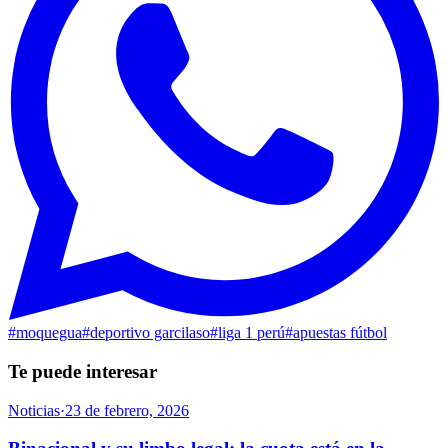
#
moquegua
#
deportivo garcilaso
#
liga 1 perú
#
apuestas fútbol
Te puede interesar
Noticias
·
23 de febrero, 2026