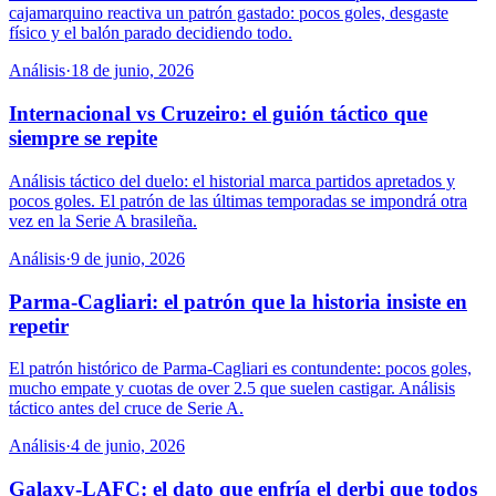
cajamarquino reactiva un patrón gastado: pocos goles, desgaste
físico y el balón parado decidiendo todo.
Análisis
·
18 de junio, 2026
Internacional vs Cruzeiro: el guión táctico que
siempre se repite
Análisis táctico del duelo: el historial marca partidos apretados y
pocos goles. El patrón de las últimas temporadas se impondrá otra
vez en la Serie A brasileña.
Análisis
·
9 de junio, 2026
Parma-Cagliari: el patrón que la historia insiste en
repetir
El patrón histórico de Parma-Cagliari es contundente: pocos goles,
mucho empate y cuotas de over 2.5 que suelen castigar. Análisis
táctico antes del cruce de Serie A.
Análisis
·
4 de junio, 2026
Galaxy-LAFC: el dato que enfría el derbi que todos