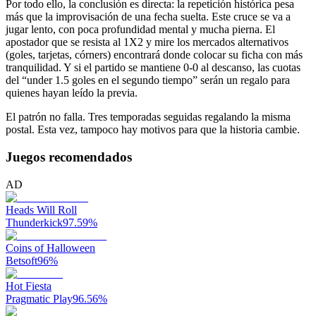
Por todo ello, la conclusión es directa: la repetición histórica pesa
más que la improvisación de una fecha suelta. Este cruce se va a
jugar lento, con poca profundidad mental y mucha pierna. El
apostador que se resista al 1X2 y mire los mercados alternativos
(goles, tarjetas, córners) encontrará donde colocar su ficha con más
tranquilidad. Y si el partido se mantiene 0-0 al descanso, las cuotas
del “under 1.5 goles en el segundo tiempo” serán un regalo para
quienes hayan leído la previa.
El patrón no falla. Tres temporadas seguidas regalando la misma
postal. Esta vez, tampoco hay motivos para que la historia cambie.
Juegos recomendados
AD
Heads Will Roll
Thunderkick
97.59
%
Coins of Halloween
Betsoft
96
%
Hot Fiesta
Pragmatic Play
96.56
%