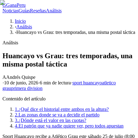
G
GanaPeru
Noticias
Guías
Reseñas
Análisis
Inicio
›
Análisis
›
Huancayo vs Grau: tres temporadas, una misma postal táctica
Análisis
Huancayo vs Grau: tres temporadas, una
misma postal táctica
A
Andrés Quispe
·
10 de junio, 2026
·
6 min
de lectura
·
sport huancayo
atletico
grau
primera division
Contenido del artículo
1.
¿Qué dice el historial entre ambos en la altura?
2.
Las zonas donde se va a decidir el partido
3.
¿Dónde está el valor en las cuotas?
4.
El patrón que ya nadie quiere ver, pero todos apuestan
Sport Huancayo recibe a Atlético Grau este sábado 25 de julio (8:00