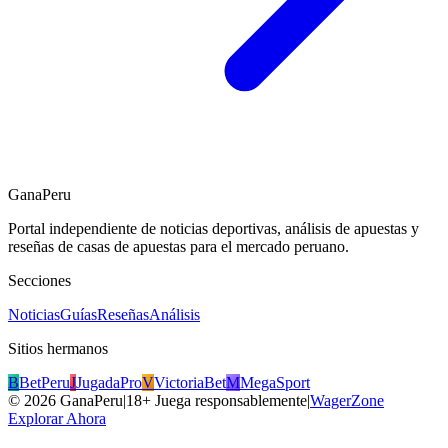
GanaPeru
Portal independiente de noticias deportivas, análisis de apuestas y
reseñas de casas de apuestas para el mercado peruano.
Secciones
Noticias
Guías
Reseñas
Análisis
Sitios hermanos
B
BetPeru
J
JugadaPro
V
VictoriaBet
M
MegaSport
©
2026
GanaPeru
|
18+ Juega responsablemente
|
WagerZone
Explorar Ahora