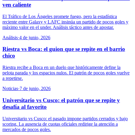
ven caliente
El Tráfico de Los Ángeles promete fuego, pero la estadística
reciente entre Galaxy y LAFC insinúa un partido de pocos goles y
máximo valor en el under. Análisis táctico antes de apostar.
Análisis
·
4 de junio, 2026
Riestra vs Boca: el guion que se repite en el barrio
chico
Riestra recibe a Boca en un duelo que históricamente define la
pelota parada y los espacios nulos. El patrón de pocos goles vuelve
a repetirse.
Noticias
·
7 de junio, 2026
Universitario vs Cusco: el patrón que se repite y
desafía al favorito
Universitario vs Cusco: el pasado impone partidos cerrados y bajo
scoring. La ausencia de cuotas oficiales redirige la atención a
mercados de pocos goles.