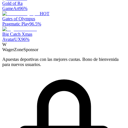
Gold of Ra
GameArt
96
%
HOT
Gates of Olympus
Pragmatic Play
96.5
%
Big Catch Xmas
AvatarUX
96
%
W
WagerZone
Sponsor
Apuestas deportivas con las mejores cuotas. Bono de bienvenida
para nuevos usuarios.