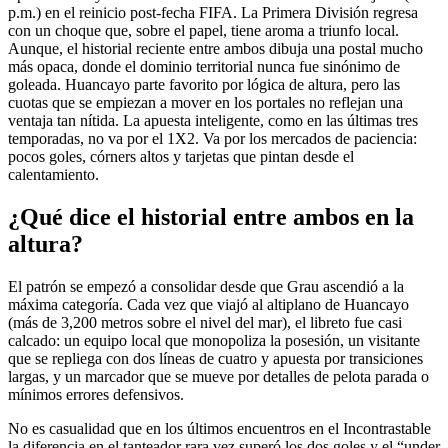
p.m.) en el reinicio post-fecha FIFA. La Primera División regresa
con un choque que, sobre el papel, tiene aroma a triunfo local.
Aunque, el historial reciente entre ambos dibuja una postal mucho
más opaca, donde el dominio territorial nunca fue sinónimo de
goleada. Huancayo parte favorito por lógica de altura, pero las
cuotas que se empiezan a mover en los portales no reflejan una
ventaja tan nítida. La apuesta inteligente, como en las últimas tres
temporadas, no va por el 1X2. Va por los mercados de paciencia:
pocos goles, córners altos y tarjetas que pintan desde el
calentamiento.
¿Qué dice el historial entre ambos en la
altura?
El patrón se empezó a consolidar desde que Grau ascendió a la
máxima categoría. Cada vez que viajó al altiplano de Huancayo
(más de 3,200 metros sobre el nivel del mar), el libreto fue casi
calcado: un equipo local que monopoliza la posesión, un visitante
que se repliega con dos líneas de cuatro y apuesta por transiciones
largas, y un marcador que se mueve por detalles de pelota parada o
mínimos errores defensivos.
No es casualidad que en los últimos encuentros en el Incontrastable
la diferencia en el tanteador rara vez superó los dos goles y el “under